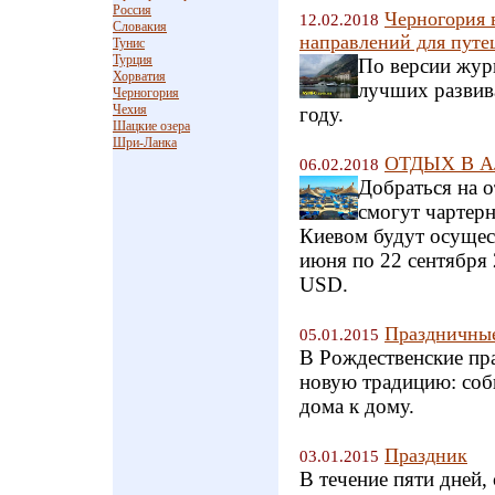
Россия
Черногория 
12.02.2018
Словакия
направлений для путе
Тунис
Турция
По версии жур
Хорватия
лучших развив
Черногория
Чехия
году.
Шацкие озера
Шри-Ланка
ОТДЫХ В АЛ
06.02.2018
Добраться на 
смогут чартер
Киевом будут осущест
июня по 22 сентября 
USD.
Праздничные
05.01.2015
В Рождественские пра
новую традицию: соб
дома к дому.
Праздник
03.01.2015
В течение пяти дней,