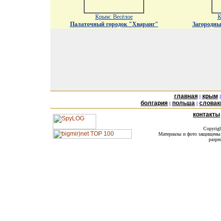
Крым: Весёлое
К
Палаточный городок "Хваранг"
Загородн
главная
крым
|
болгария
польша
словак
|
|
контакты
Copyrig
Материалы и фото защищены а
разре