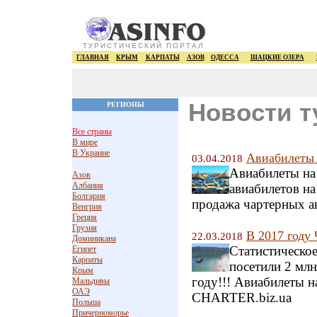
ТУРИСТИЧЕСКИЙ ПОРТАЛ
ГЛАВНАЯ
КРЫМ
КАРПАТЫ
АЗОВ
ОДЕССА
ШАЦКИЕ ОЗЕРА
Новости т
РЕГИОНЫ
Все страны
В мире
В Украине
Авиабилеты 
03.04.2018
Авиабилеты на
Азов
Албания
авиабилетов на
Болгария
продажа чартерных а
Венгрия
Греция
Грузия
В 2017 году
22.03.2018
Доминикана
Статистическое
Египет
Карпаты
посетили 2 млн
Крым
году!!! Авиабилеты н
Мальдивы
ОАЭ
CHARTER.biz.ua
Польша
Причерноморье