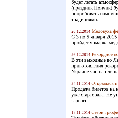
будет летать атмосфе
(праздник Пончик) б
попробовать пампушк
традициями.
Медовуха фе
26.12.2014
С 3 по 5 января 2015
пройдет ярмарка м
Рекордное к
26.12.2014
В эти выходные во Ль
приготовления рекор
Украине чан на площа
Открылась п
24.11.2014
Продажа билетов на 
уже стартовала. Не у
заренее.
Сезон трюфе
18.11.2014
Трюфель обнаружили 