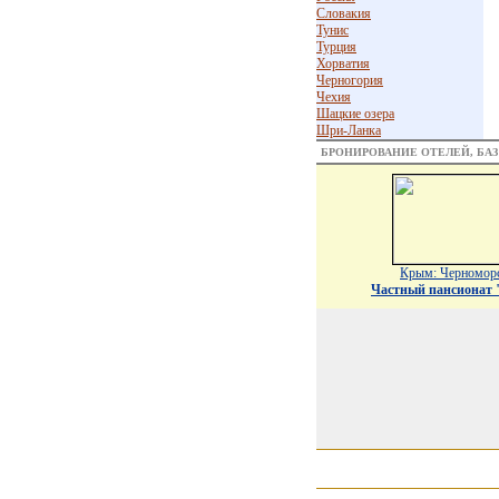
Словакия
Тунис
Турция
Хорватия
Черногория
Чехия
Шацкие озера
Шри-Ланка
БРОНИРОВАНИЕ ОТЕЛЕЙ, БА
Крым: Черномор
Частный пансионат