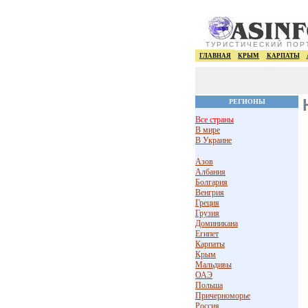
ТУРИСТИЧЕСКИЙ ПОР
ГЛАВНАЯ
КРЫМ
КАРПАТЫ
РЕГИОНЫ
Все страны
В мире
В Украине
Азов
Албания
Болгария
Венгрия
Греция
Грузия
Доминикана
Египет
Карпаты
Крым
Мальдивы
ОАЭ
Польша
Причерноморье
Россия