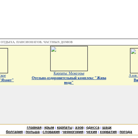
З ОТДЫХА, ПАНСИОНАТОВ, ЧАСТНЫХ ДОМОВ
Карпаты: Межгорье
ское
Азов:
Отельно-оздоровительный комплекс "Жива
 "Яхонт"
Ви
вода"
главная
крым
карпаты
азов
одесса
шацк
|
|
|
|
|
болгария
польша
словакия
черногория
чехия
хорватия
погода
|
|
|
|
|
|