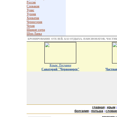
Россия
Словакия
Тунис
Турция
Хорватия
Черногория
Чехия
Шацкие озера
Шри-Ланка
БРОНИРОВАНИЕ ОТЕЛЕЙ, БАЗ ОТДЫХА, ПАНСИОНАТОВ, ЧАСТ
Крым: Песчаное
Санаторий "Черноморец"
Частная
главная
крым
|
болгария
польша
словак
|
|