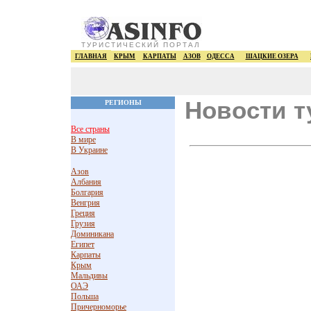
ТУРИСТИЧЕСКИЙ ПОРТАЛ
ГЛАВНАЯ
КРЫМ
КАРПАТЫ
АЗОВ
ОДЕССА
ШАЦКИЕ ОЗЕРА
Новости т
РЕГИОНЫ
Все страны
В мире
В Украине
Азов
Албания
Болгария
Венгрия
Греция
Грузия
Доминикана
Египет
Карпаты
Крым
Мальдивы
ОАЭ
Польша
Причерноморье