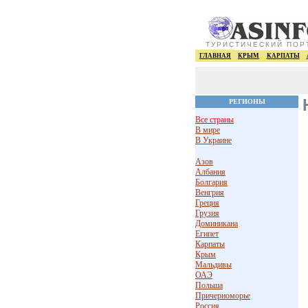
ТУРИСТИЧЕСКИЙ ПОР
ГЛАВНАЯ
КРЫМ
КАРПАТЫ
РЕГИОНЫ
Все страны
В мире
В Украине
Азов
Албания
Болгария
Венгрия
Греция
Грузия
Доминикана
Египет
Карпаты
Крым
Мальдивы
ОАЭ
Польша
Причерноморье
Россия