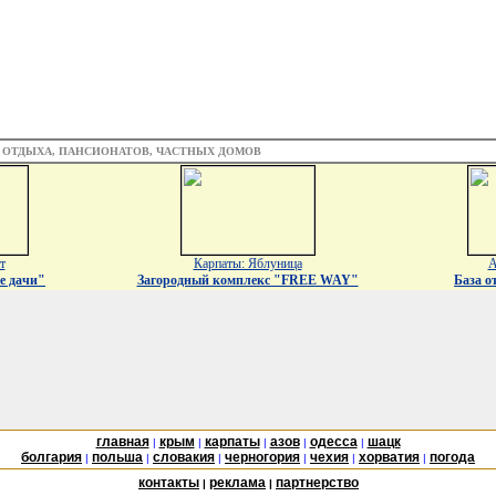
З ОТДЫХА, ПАНСИОНАТОВ, ЧАСТНЫХ ДОМОВ
т
Карпаты: Яблуница
А
е дачи"
Загородный комплекс "FREE WAY"
База о
главная
крым
карпаты
азов
одесса
шацк
|
|
|
|
|
болгария
польша
словакия
черногория
чехия
хорватия
погода
|
|
|
|
|
|
контакты
реклама
партнерство
|
|