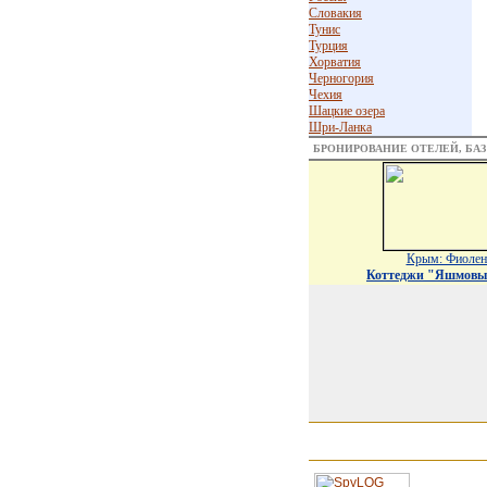
Словакия
Тунис
Турция
Хорватия
Черногория
Чехия
Шацкие озера
Шри-Ланка
БРОНИРОВАНИЕ ОТЕЛЕЙ, БА
Крым: Фиолен
Коттеджи "Яшмовы