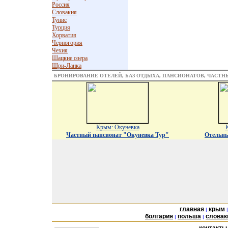
Россия
Словакия
Тунис
Турция
Хорватия
Черногория
Чехия
Шацкие озера
Шри-Ланка
БРОНИРОВАНИЕ ОТЕЛЕЙ, БАЗ ОТДЫХА, ПАНСИОНАТОВ, ЧАСТ
Крым: Окуневка
Частный пансионат "Окуневка Тур"
Отельны
главная
крым
|
болгария
польша
словак
|
|