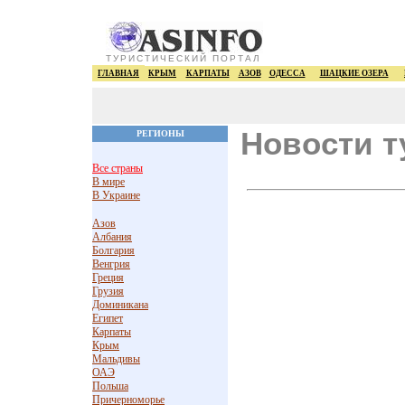
ТУРИСТИЧЕСКИЙ ПОРТАЛ
ГЛАВНАЯ
КРЫМ
КАРПАТЫ
АЗОВ
ОДЕССА
ШАЦКИЕ ОЗЕРА
Новости т
РЕГИОНЫ
Все страны
В мире
В Украине
Азов
Албания
Болгария
Венгрия
Греция
Грузия
Доминикана
Египет
Карпаты
Крым
Мальдивы
ОАЭ
Польша
Причерноморье