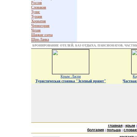
Россия
Словакия
Тунис
Турция
Хорватия
Черногория
Чехия
Шацкие озера
Шри-Ланка
БРОНИРОВАНИЕ ОТЕЛЕЙ, БАЗ ОТДЫХА, ПАНСИОНАТОВ, ЧАСТ
Крым: Ласпи
Ка
Туристическая стоянка "Зеленый приют"
Частная
главная
крым
|
болгария
польша
словак
|
|