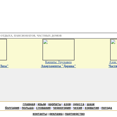
З ОТДЫХА, ПАНСИОНАТОВ, ЧАСТНЫХ ДОМОВ
Карпаты: Трускавец
Азов:
 Лиза"
Апартаменты "Дарина"
Частн
главная
крым
карпаты
азов
одесса
шацк
|
|
|
|
|
болгария
польша
словакия
черногория
чехия
хорватия
погода
|
|
|
|
|
|
контакты
реклама
партнерство
|
|