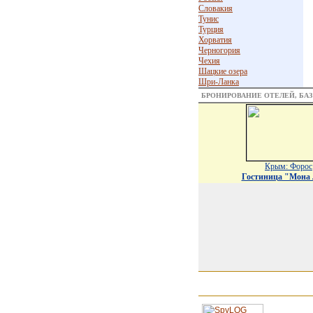
Словакия
Тунис
Турция
Хорватия
Черногория
Чехия
Шацкие озера
Шри-Ланка
БРОНИРОВАНИЕ ОТЕЛЕЙ, БА
Крым: Форос
Гостиница "Мона