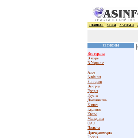
ТУРИСТИЧЕСКИЙ ПОР
ГЛАВНАЯ
КРЫМ
КАРПАТЫ
РЕГИОНЫ
Все страны
В мире
В Украине
Азов
Албания
Болгария
Венгрия
Греция
Грузия
Доминикана
Египет
Карпаты
Крым
Мальдивы
ОАЭ
Польша
Причерноморье
Россия