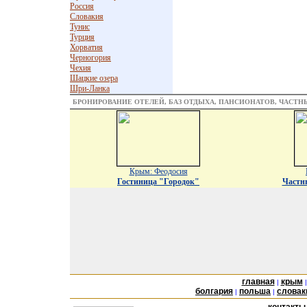
Россия
Словакия
Тунис
Турция
Хорватия
Черногория
Чехия
Шацкие озера
Шри-Ланка
БРОНИРОВАНИЕ ОТЕЛЕЙ, БАЗ ОТДЫХА, ПАНСИОНАТОВ, ЧАСТ
Крым: Феодосия
Гостиница "Городок"
Частн
главная
крым
|
болгария
польша
словак
|
|