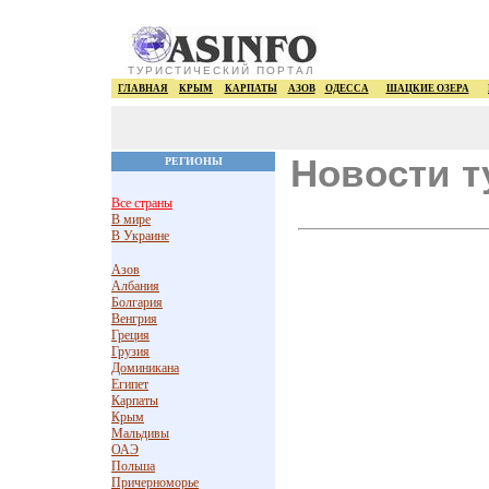
ТУРИСТИЧЕСКИЙ ПОРТАЛ
ГЛАВНАЯ
КРЫМ
КАРПАТЫ
АЗОВ
ОДЕССА
ШАЦКИЕ ОЗЕРА
Новости т
РЕГИОНЫ
Все страны
В мире
В Украине
Азов
Албания
Болгария
Венгрия
Греция
Грузия
Доминикана
Египет
Карпаты
Крым
Мальдивы
ОАЭ
Польша
Причерноморье