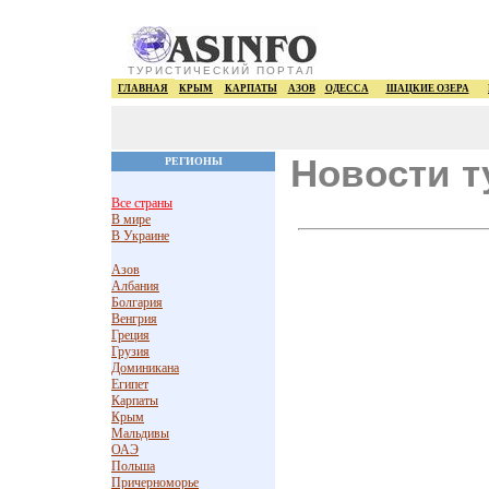
ТУРИСТИЧЕСКИЙ ПОРТАЛ
ГЛАВНАЯ
КРЫМ
КАРПАТЫ
АЗОВ
ОДЕССА
ШАЦКИЕ ОЗЕРА
Новости т
РЕГИОНЫ
Все страны
В мире
В Украине
Азов
Албания
Болгария
Венгрия
Греция
Грузия
Доминикана
Египет
Карпаты
Крым
Мальдивы
ОАЭ
Польша
Причерноморье