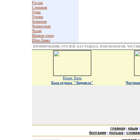
Россия
Словакия
Тунис
Турция
Хорватия
Черногория
Чехия
Шацкие озера
Шри-Ланка
БРОНИРОВАНИЕ ОТЕЛЕЙ, БАЗ ОТДЫХА, ПАНСИОНАТОВ, ЧАСТ
Крым: Кача
База отдыха "Людмила"
Частная
главная
крым
|
болгария
польша
словак
|
|