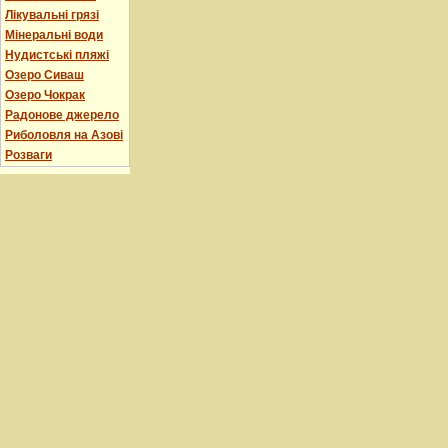
Лікувальні грязі
Мінеральні води
Нудистські пляжі
Озеро Сиваш
Озеро Чокрак
Радонове джерело
Риболовля на Азові
Розваги