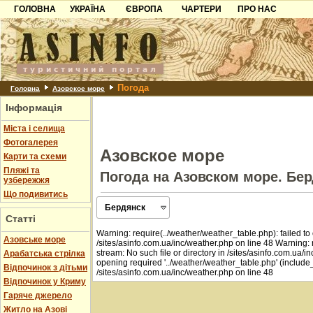
ГОЛОВНА
УКРАЇНА
ЄВРОПА
ЧАРТЕРИ
ПРО НАС
Карпати
Чорногорія
Контакти
Азов
Хорватія
Партнерам
Причорноморря
Болгарія
Додати готель
Погода
Шацьк
Албанія
Питання
Головна
Азовское море
Інформація
Пошук готелів
Міста і селища
Фотогалерея
Азовское море
Карти та схеми
Пляжі та
Погода на Азовском море. Бе
узбережжя
Що подивитись
Бердянск
Статті
Опис
Warning: require(../weather/weather_table.php): failed to 
Азовське море
/sites/asinfo.com.ua/inc/weather.php on line 48 Warning: 
stream: No such file or directory in /sites/asinfo.com.ua/in
Арабатська стрілка
Карта
opening required '../weather/weather_table.php' (include_p
Відпочинок з дітьми
/sites/asinfo.com.ua/inc/weather.php on line 48
Фотогалерея
Відпочинок у Криму
Гаряче джерело
Пляжі
Житло на Азові