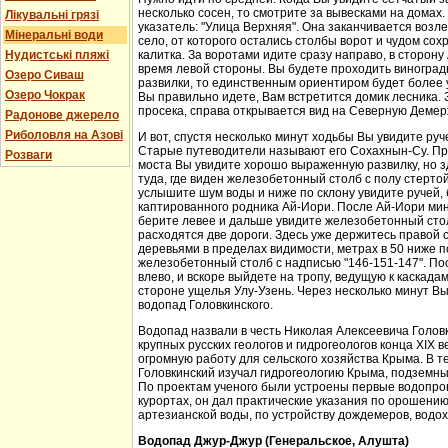
несколько сосен, то смотрите за вывесками на домах.
Лікувальні грязі
указатель: "Улица Верхняя". Она заканчивается возл
Мінеральні води
село, от которого остались столбы ворот и чудом со
Нудистські пляжі
калитка. За воротами идите сразу направо, в сторон
время левой стороны. Вы будете проходить виноградн
Озеро Сиваш
развилки, то единственным ориентиром будет более у
Озеро Чокрак
Вы правильно идете, Вам встретится домик лесника. 
просека, справа открывается вид на Северную Демер
Радонове джерело
Риболовля на Азові
И вот, спустя несколько минут ходьбы Вы увидите руч
Старые путеводители называют его Сохахнын-Су. Пр
Розваги
моста Вы увидите хорошо выраженную развилку, но з
туда, где виден железобетонный столб с полу стерто
услышите шум воды и ниже по склону увидите ручей,
каптированного родника Ай-Иори. После Ай-Иори мину
берите левее и дальше увидите железобетонный столб
расходятся две дороги. Здесь уже держитесь правой 
деревьями в пределах видимости, метрах в 50 ниже п
железобетонный столб с надписью "146-151-147". По
влево, и вскоре выйдете на тропу, ведущую к каскада
стороне ущелья Улу-Узень. Через несколько минут Вы
водопад Головкинского.
Водопад назвали в честь Николая Алексеевича Головки
крупных русских геологов и гидрогеологов конца XIX 
огромную работу для сельского хозяйства Крыма. В 
Головкинский изучал гидрогеологию Крыма, подземн
По проектам ученого были устроены первые водопров
курортах, он дал практические указания по орошени
артезианской воды, по устройству дождемеров, водо
Водопад Джур-Джур (Генеральское, Алушта)