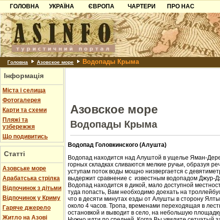
ГОЛОВНА
УКРАЇНА
ЄВРОПА
ЧАРТЕРИ
ПРО НАС
Карпати
Чорногорія
Контакти
Азов
Хорватія
Партнерам
Причорноморря
Болгарія
Додати готель
Водопады Крыма
Шацьк
Албанія
Питання
Головна
Азовское море
Інформація
Пошук готелів
Міста і селища
Фотогалерея
Азовское море
Карти та схеми
Пляжі та
Водопады Крыма
узбережжя
Що подивитись
Водопад Головкинского (Алушта)
Статті
Водопад находится над Алуштой в ущелье Яман-Дере
горных складках сливаются мелкие ручьи, образуя ре
Азовське море
уступам поток воды мощно низвергается с девятиметр
Арабатська стрілка
выдержит сравнение с известным водопадом Джур-Д
Водопад находится в дикой, мало доступной местност
Відпочинок з дітьми
туда попасть, Вам необходимо доехать на троллейбус
Відпочинок у Криму
что в десяти минутах езды от Алушты в сторону Ялт
около 4 часов. Тропа, временами переходящая в лест
Гаряче джерело
остановкой и выводит в село, на небольшую площадк
Житло на Азові
Нужно идти по средней. Когда Вы увидите сетчатый з