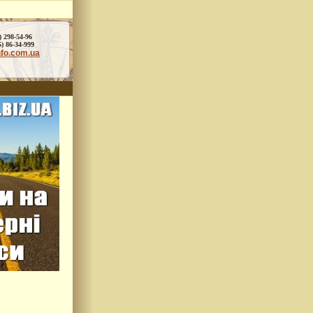
) 298-54-96
86-34-999
nfo.com.ua