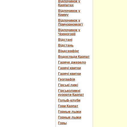
Відпочинок у
Карпатах
Відпочинок у
Криму
Відпочинок у
Причорномор'ї
Відпочинок у
Чорногорії
Відстані
Відстань
Віндсерфінг
Водоспади Карпат
Гаряче джерело
Гарячі квитки
Гарячі квитки
Географія
Гірські лижі
Гірськолижні
курорти Карпат
Гольф-клуби
Гори Карпат
Горные лыжи
Горные лыжи
Горы