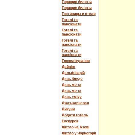
Горящие билеты
Горящие билеты
Гостиницы и отели
Готелі та
пансіонати
Готелі та
пансіонати
Готелі та
пансіонати
Готелі та
пансіонати
Грязелікування
Дайвінг
Дельфінарій
День бруду
День міста
День міста
День сміху
Джаз-карнавал
Дикуни
Додати готель
Екскурсії
Житло на Азові
Житло у Чорногорії