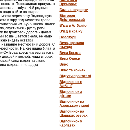
Балтика и
и пешком. Пешеходная прогулка к
Приморье
тановки автобуса №8 рядом с
Бальнеокурорти
а надо выйти на старое
Білгород-
о моста через реку Водопадную.
Дністровський
ста в гору поднимается тропа,
 санатория им. Куйбышева. Далее
В'їзд в Албанію
ю, спуститься к руслу реки
В'їзд в країну
и по грунтовой дороге к дачам
ми возвышается скала, ее надо
Велотури
ожно видеть остатки
Виза, правила
 название местности и дороге. С
въезда
рестности. На юге видна Ялта, а
н-Су. Вода здесь низвергается с
Вина Крыма
дождей и весной, когда в горах
Вина Одеси
мокрый след виден на стене
Вино
оена видовая площадка -
Вино та коньяк
Відгуки про готелі
Відпочинок в
Албанії
Відпочинок з
дітьми
Відпочинок на
Азовському морі
Відпочинок на
Шацьких озерах
Відпочинок у
Карпатах