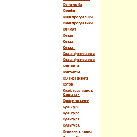
Катакомби
Каякінг
Кінні прогулянки
Кінні прогулянки
Климат
Клімат
Клімат
Клімат
Коли відпочивати
Коли відпочивати
Контакти
Контакты
КОПИЯ tickets
Котор
Крафтове пиво в
Карпатах
Краще за море
Культура
Культура
Культура
Культура
Купання в чанах