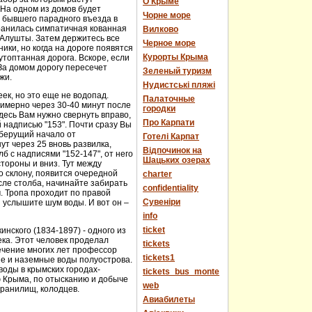
О Крыме
 На одном из домов будет
Чорне море
е бывшего парадного въезда в
хранилась симпатичная кованная
Вилково
у Алушты. Затем держитесь все
Черное море
ики, но когда на дороге появятся
Курорты Крыма
топтанная дорога. Вскоре, если
За домом дорогу пересечет
Зеленый туризм
жи.
Нудистські пляжі
еек, но это еще не водопад.
Палаточные
имерно через 30-40 минут после
городки
десь Вам нужно свернуть вправо,
Про Карпати
й надписью "153". Почти сразу Вы
 берущий начало от
Готелі Карпат
т через 25 вновь развилка,
Відпочинок на
 с надписями "152-147", от него
Шацьких озерах
стороны и вниз. Тут между
о склону, появится очередной
charter
сле столба, начинайте забирать
confidentiality
м. Тропа проходит по правой
Cувеніри
 услышите шум воды. И вот он –
info
ticket
нского (1834-1897) - одного из
века. Этот человек проделал
tickets
течение многих лет профессор
tickets1
ые и наземные воды полуострова.
оды в крымских городах-
tickets_bus_monte
ю Крыма, по отысканию и добыче
web
хранилищ, колодцев.
Авиабилеты