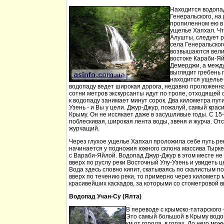
Находится водопа
Генеральского, на 
пропиленном ею в
ущелье Хапхал. Чт
Алушты, следует 
села Генеральског
возвышаются вели
востоке Караби-Яй
Демерджи, а между
выглядит гребень 
находится ущелье 
водопаду ведет широкая дорога, недавно проложенн
сотни метров экскурсанты идут по тропе, отходящей о
к водопаду занимает минут сорок. Два километра пут
Узень - и Вы у цели. Джур-Джур, пожалуй, самый кра
Крыму. Он не иссякает даже в засушливые годы. С 15
поблескивая, широкая лента воды, звеня и журча. Отс
журчащий.
Через глухое ущелье Хапхал проложила себе путь ре
начинается у подножия южного склона массива Тырк
с Вараби-Яйлой. Водопад Джур-Джур в этом месте н
вверх по руслу реки Восточный Улу-Узень и увидеть ц
Вода здесь словно кипит, скатываясь по скалистым п
вверх по течению реки, то примерно через километр 
красивейших каскадов, за которыми со стометровой в
Водопад Учан-Су (Ялта)
В переводе с крымско-татарского 
Это самый большой в Крыму водо
км от города, в горах. До него м