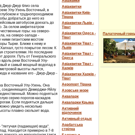
Авіаквики
д Джур-Джур близ села
Авіаквитки
реке Улу-Узень Восточный, в
Авіаквитки Київ-
 глубоком и труднопроходимом
Тірана
обы добраться до него из
рейсовым автобусом доехать до
Авіаквитки Львів -
о. За селом амфитеатром
Тіват
чественные горы: на северо-
Авіаквитки Одеса -
Палаточный горо
ла, на северо-западе -
Тіват
 ними гигантским мостом
Авіаквитки Тіват -
горы Тырке. Ближе к нему и
Львів
Хапхал, густо покрытое лесом. К
ая строителями. Но последние
Авіаквитки Тіват -
т дороги. Путь от Генеральского
Одеса
и вдоль реки Восточный Улу-
Авіаквитки Тіват -
сивый и самый мощный водопад в
Харків
-метровой высоты льется,
юда и название его - Джур-Джур -
Авіаквитки Харків -
Тіват
Аеропорт Тірана
ка Восточный Улу-Узень. Она
е, соединяющего Демерджи-Яйлу
Азовське море
е единственный. Можно подняться
Аквапарк
елую серию порогов-каскадов.
орогам. Если подняться дальше
Аквапарки Крыма
можно увидеть несколько
Активний
ысоты плавно скользит вода.
відпочинок
Активный отдых
Арабатська
- "летучая (падающая) вода".
стрілка
пад. Находится примерно в 7-8
ожно доехать на маршрутном такси