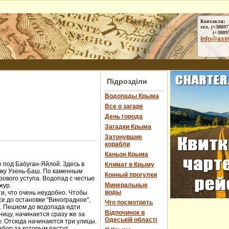
Контакти:
тел. (+38097
(+38095) 
info@asi
Підрозділи
Водопады Крыма
Все о загаре
День города
Загадки Крыма
Затонувшие
корабли
Каньон Крыма
 под Бабуган-Яйлой. Здесь в
Климат в Крыму
чку Узень-Баш. По каменным
Конный прогулки
ового уступа. Водопад с честью
Минеральные
жур.
воды
и, что очень неудобно. Чтобы
е до остановки "Виноградное",
Что посмотреть
ы. Пешком до водопада идти
Відпочинок в
ницу, начинается сразу же за
Одеській області
у. Отсюда начинаются три улицы.
абор за которым растут