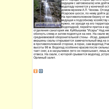
(идущем с автовокзала) или дойт
водопаду начнется у конечной ос
домом-музеем А.П. Чехова. Отсюд
Исарское шоссе, по нему дойти д
На противоположном берегу от мо
ведущая к подсобному хозяйству
нужно, не заходя на его территори
Водопадной, перейти приток и идт
отделения санатория им. Куйбышева "Исары" Над ни
обогнуть слева и затем подняться на нее. На скале м
средневековой оборонительной стены - Исар, давшей
вершины скалы открывается замечательный вид на ок
в противоположной стороне, в горах, сам водопад Уча
высоты 98 м. Водопад особенно красив после сильных 
тает снег, а в засушливое лето он пересыхает, лишь 
отвеса. На скале, с которой срывается водопад, устр
Орлиный залет.