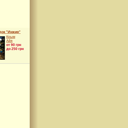
док "Инжир"
Крым
Айя
от 90 грн
до 250 грн