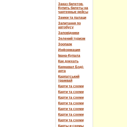
Заказ билетов.
Купить билеты на
чартерные рейсы
Замки та палаци
Запитання по
автобусу
Заповідники
Зелений туризм
Зоопарк
Информация
Івана-Купала
Как доехать
Карнавал Боді-
арта
Карпатський
трамвай
Карти та схеми
Карти та схеми
Карти та схеми
Карти та схеми
Карти та схеми
Карти та схеми
Карти та схеми
Карты и схемы