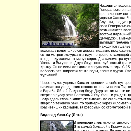
Находится водопа
Генеральского, на 
пропиленном ею в
ущелье Хапхал. Чт
Алушты, следует 
села Генеральског
возвышаются вели
востоке Караби-Яй
Демерджи, а между
выглядит гребень 
находится ущелье 
водопаду ведет широкая дорога, недавно проложенн
сотни метров экскурсанты идут по тропе, отходящей о
к водопаду занимает минут сорок. Два километра пут
Узень - и Вы у цели. Джур-Джур, пожалуй, самый кра
Крыму. Он не иссякает даже в засушливые годы. С 15
поблескивая, широкая лента воды, звеня и журча. Отс
журчащий.
Через глухое ущелье Хапхал проложила себе путь ре
начинается у подножия южного склона массива Тырк
с Вараби-Яйлой. Водопад Джур-Джур в этом месте н
вверх по руслу реки Восточный Улу-Узень и увидеть ц
Вода здесь словно кипит, скатываясь по скалистым п
вверх по течению реки, то примерно через километр 
красивейших каскадов, за которыми со стометровой в
Водопад Учан-Су (Ялта)
В переводе с крымско-татарского 
Это самый большой в Крыму водо
км от города, в горах. До него м