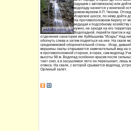
(идущем с автовокзала) или дойт
водопаду начнется у конечной ос
домом-музеем А.П. Чехова. Отсюд
Исарское шоссе, по нему дойти д
На противоположном берегу от мо
ведущая к подсобному хозяйству
нужно, не заходя на его территори
Водопадной, перейти приток и идт
отделения санатория им. Куйбышева "Исары" Над ни
обогнуть слева и затем подняться на нее. На скале м
средневековой оборонительной стены - Исар, давшей
вершины скалы открывается замечательный вид на ок
в противоположной стороне, в горах, сам водопад Уча
высоты 98 м. Водопад особенно красив после сильных 
тает снег, а в засушливое лето он пересыхает, лишь 
отвеса. На скале, с которой срывается водопад, устр
Орлиный залет.