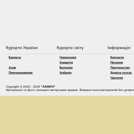
Курорти України
Курорти світу
Інформація
Карпати
Чорногорія
Контакти
Хорватія
Питання
Азов
Болгарія
Партнерство
Причорноморря
Албанія
Додати готель
Чартери
Copyright © 2002 - 2026
"ASINFO"
Материали та фото захищені авторським правом. Використання материалів без дозвол