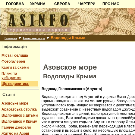
ГОЛОВНА
УКРАЇНА
ЄВРОПА
ЧАРТЕРИ
ПРО НАС
Карпати
Чорногорія
Контакти
Азов
Хорватія
Партнерам
Причорноморря
Болгарія
Додати готель
Водопады Крыма
Шацьк
Албанія
Питання
Головна
Азовское море
Інформація
Пошук готелів
Міста і селища
Фотогалерея
Азовское море
Карти та схеми
Пляжі та
Водопады Крыма
узбережжя
Що подивитись
Водопад Головкинского (Алушта)
Статті
Водопад находится над Алуштой в ущелье Яман-Дере
горных складках сливаются мелкие ручьи, образуя ре
Азовське море
уступам поток воды мощно низвергается с девятиметр
Арабатська стрілка
выдержит сравнение с известным водопадом Джур-Д
Водопад находится в дикой, мало доступной местност
Відпочинок з дітьми
туда попасть, Вам необходимо доехать на троллейбус
Відпочинок у Криму
что в десяти минутах езды от Алушты в сторону Ялт
около 4 часов. Тропа, временами переходящая в лест
Гаряче джерело
остановкой и выводит в село, на небольшую площадк
Житло на Азові
Нужно идти по средней. Когда Вы увидите сетчатый з