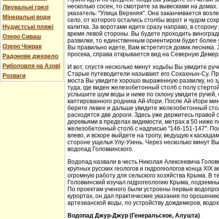
несколько сосен, то смотрите за вывесками на домах.
Лікувальні грязі
указатель: "Улица Верхняя". Она заканчивается возл
Мінеральні води
село, от которого остались столбы ворот и чудом со
Нудистські пляжі
калитка. За воротами идите сразу направо, в сторон
время левой стороны. Вы будете проходить виноградн
Озеро Сиваш
развилки, то единственным ориентиром будет более у
Озеро Чокрак
Вы правильно идете, Вам встретится домик лесника. 
просека, справа открывается вид на Северную Демер
Радонове джерело
Риболовля на Азові
И вот, спустя несколько минут ходьбы Вы увидите руч
Старые путеводители называют его Сохахнын-Су. Пр
Розваги
моста Вы увидите хорошо выраженную развилку, но з
туда, где виден железобетонный столб с полу стерто
услышите шум воды и ниже по склону увидите ручей,
каптированного родника Ай-Иори. После Ай-Иори мину
берите левее и дальше увидите железобетонный столб
расходятся две дороги. Здесь уже держитесь правой 
деревьями в пределах видимости, метрах в 50 ниже п
железобетонный столб с надписью "146-151-147". По
влево, и вскоре выйдете на тропу, ведущую к каскада
стороне ущелья Улу-Узень. Через несколько минут Вы
водопад Головкинского.
Водопад назвали в честь Николая Алексеевича Головки
крупных русских геологов и гидрогеологов конца XIX 
огромную работу для сельского хозяйства Крыма. В 
Головкинский изучал гидрогеологию Крыма, подземн
По проектам ученого были устроены первые водопров
курортах, он дал практические указания по орошени
артезианской воды, по устройству дождемеров, водо
Водопад Джур-Джур (Генеральское, Алушта)