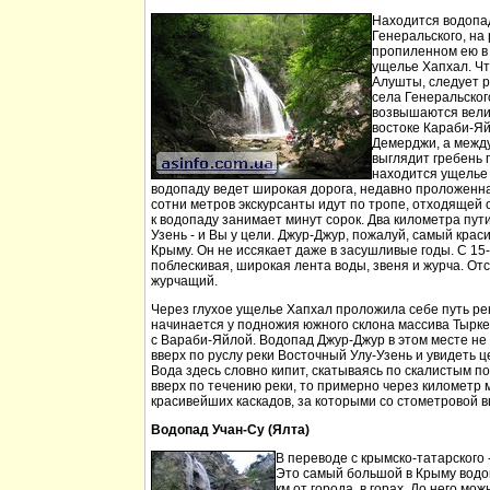
Находится водопа
Генеральского, на 
пропиленном ею в
ущелье Хапхал. Чт
Алушты, следует 
села Генеральског
возвышаются вели
востоке Караби-Яй
Демерджи, а между
выглядит гребень 
находится ущелье 
водопаду ведет широкая дорога, недавно проложенн
сотни метров экскурсанты идут по тропе, отходящей о
к водопаду занимает минут сорок. Два километра пут
Узень - и Вы у цели. Джур-Джур, пожалуй, самый кра
Крыму. Он не иссякает даже в засушливые годы. С 15
поблескивая, широкая лента воды, звеня и журча. Отс
журчащий.
Через глухое ущелье Хапхал проложила себе путь ре
начинается у подножия южного склона массива Тырк
с Вараби-Яйлой. Водопад Джур-Джур в этом месте н
вверх по руслу реки Восточный Улу-Узень и увидеть ц
Вода здесь словно кипит, скатываясь по скалистым п
вверх по течению реки, то примерно через километр 
красивейших каскадов, за которыми со стометровой в
Водопад Учан-Су (Ялта)
В переводе с крымско-татарского 
Это самый большой в Крыму водо
км от города, в горах. До него м