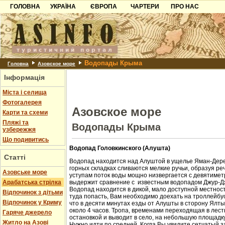
ГОЛОВНА
УКРАЇНА
ЄВРОПА
ЧАРТЕРИ
ПРО НАС
Карпати
Чорногорія
Контакти
Азов
Хорватія
Партнерам
Причорноморря
Болгарія
Додати готель
Водопады Крыма
Шацьк
Албанія
Питання
Головна
Азовское море
Інформація
Пошук готелів
Міста і селища
Фотогалерея
Азовское море
Карти та схеми
Пляжі та
Водопады Крыма
узбережжя
Що подивитись
Водопад Головкинского (Алушта)
Статті
Водопад находится над Алуштой в ущелье Яман-Дере
горных складках сливаются мелкие ручьи, образуя ре
Азовське море
уступам поток воды мощно низвергается с девятиметр
Арабатська стрілка
выдержит сравнение с известным водопадом Джур-Д
Водопад находится в дикой, мало доступной местност
Відпочинок з дітьми
туда попасть, Вам необходимо доехать на троллейбус
Відпочинок у Криму
что в десяти минутах езды от Алушты в сторону Ялт
около 4 часов. Тропа, временами переходящая в лест
Гаряче джерело
остановкой и выводит в село, на небольшую площадк
Житло на Азові
Нужно идти по средней. Когда Вы увидите сетчатый з