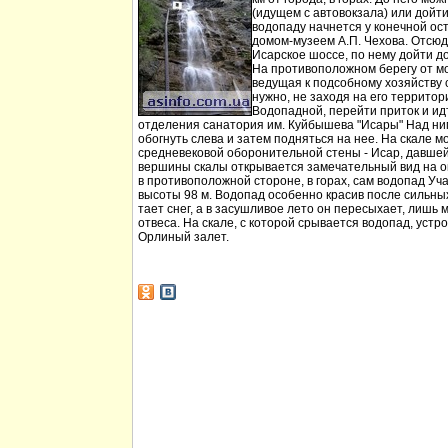
(идущем с автовокзала) или дойт
водопаду начнется у конечной ос
домом-музеем А.П. Чехова. Отсюд
Исарское шоссе, по нему дойти д
На противоположном берегу от мо
ведущая к подсобному хозяйству
нужно, не заходя на его территори
Водопадной, перейти приток и идт
отделения санатория им. Куйбышева "Исары" Над ни
обогнуть слева и затем подняться на нее. На скале м
средневековой оборонительной стены - Исар, давшей
вершины скалы открывается замечательный вид на ок
в противоположной стороне, в горах, сам водопад Уча
высоты 98 м. Водопад особенно красив после сильных 
тает снег, а в засушливое лето он пересыхает, лишь 
отвеса. На скале, с которой срывается водопад, устр
Орлиный залет.