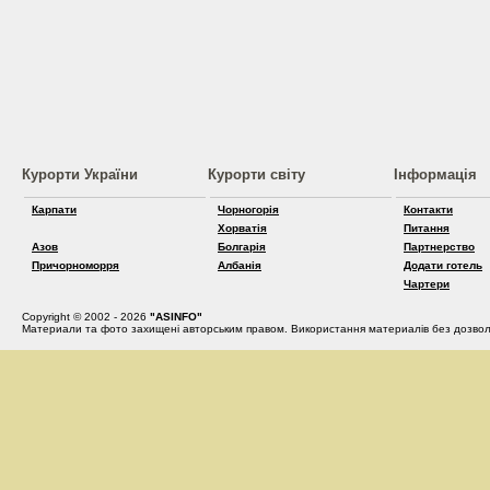
Курорти України
Курорти світу
Інформація
Карпати
Чорногорія
Контакти
Хорватія
Питання
Азов
Болгарія
Партнерство
Причорноморря
Албанія
Додати готель
Чартери
Copyright © 2002 - 2026
"ASINFO"
Материали та фото захищені авторським правом. Використання материалів без дозвол