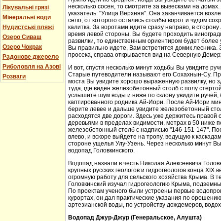
несколько сосен, то смотрите за вывесками на домах.
Лікувальні грязі
указатель: "Улица Верхняя". Она заканчивается возл
Мінеральні води
село, от которого остались столбы ворот и чудом со
Нудистські пляжі
калитка. За воротами идите сразу направо, в сторон
время левой стороны. Вы будете проходить виноградн
Озеро Сиваш
развилки, то единственным ориентиром будет более у
Озеро Чокрак
Вы правильно идете, Вам встретится домик лесника. 
просека, справа открывается вид на Северную Демер
Радонове джерело
Риболовля на Азові
И вот, спустя несколько минут ходьбы Вы увидите руч
Старые путеводители называют его Сохахнын-Су. Пр
Розваги
моста Вы увидите хорошо выраженную развилку, но з
туда, где виден железобетонный столб с полу стерто
услышите шум воды и ниже по склону увидите ручей,
каптированного родника Ай-Иори. После Ай-Иори мину
берите левее и дальше увидите железобетонный столб
расходятся две дороги. Здесь уже держитесь правой 
деревьями в пределах видимости, метрах в 50 ниже п
железобетонный столб с надписью "146-151-147". По
влево, и вскоре выйдете на тропу, ведущую к каскада
стороне ущелья Улу-Узень. Через несколько минут Вы
водопад Головкинского.
Водопад назвали в честь Николая Алексеевича Головки
крупных русских геологов и гидрогеологов конца XIX 
огромную работу для сельского хозяйства Крыма. В 
Головкинский изучал гидрогеологию Крыма, подземн
По проектам ученого были устроены первые водопров
курортах, он дал практические указания по орошени
артезианской воды, по устройству дождемеров, водо
Водопад Джур-Джур (Генеральское, Алушта)