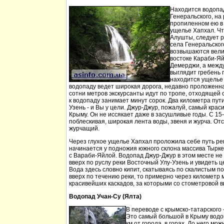
Находится водопа
Генеральского, на 
пропиленном ею в
ущелье Хапхал. Чт
Алушты, следует 
села Генеральског
возвышаются вели
востоке Караби-Яй
Демерджи, а между
выглядит гребень 
находится ущелье 
водопаду ведет широкая дорога, недавно проложенн
сотни метров экскурсанты идут по тропе, отходящей о
к водопаду занимает минут сорок. Два километра пут
Узень - и Вы у цели. Джур-Джур, пожалуй, самый кра
Крыму. Он не иссякает даже в засушливые годы. С 15
поблескивая, широкая лента воды, звеня и журча. Отс
журчащий.
Через глухое ущелье Хапхал проложила себе путь ре
начинается у подножия южного склона массива Тырк
с Вараби-Яйлой. Водопад Джур-Джур в этом месте н
вверх по руслу реки Восточный Улу-Узень и увидеть ц
Вода здесь словно кипит, скатываясь по скалистым п
вверх по течению реки, то примерно через километр 
красивейших каскадов, за которыми со стометровой в
Водопад Учан-Су (Ялта)
В переводе с крымско-татарского 
Это самый большой в Крыму водо
км от города, в горах. До него м