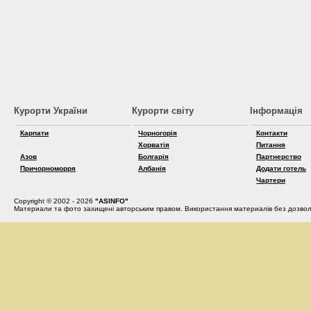
Курорти України
Курорти світу
Інформація
Карпати
Чорногорія
Контакти
Хорватія
Питання
Азов
Болгарія
Партнерство
Причорноморря
Албанія
Додати готель
Чартери
Copyright © 2002 - 2026
"ASINFO"
Материали та фото захищені авторським правом. Використання материалів без дозвол