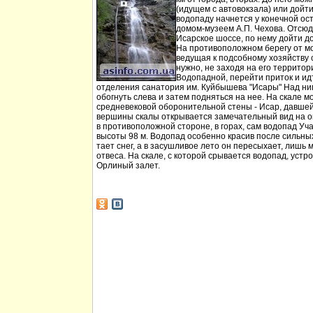
(идущем с автовокзала) или дойт
водопаду начнется у конечной ос
домом-музеем А.П. Чехова. Отсюд
Исарское шоссе, по нему дойти д
На противоположном берегу от мо
ведущая к подсобному хозяйству
нужно, не заходя на его территори
Водопадной, перейти приток и идт
отделения санатория им. Куйбышева "Исары" Над ни
обогнуть слева и затем подняться на нее. На скале м
средневековой оборонительной стены - Исар, давшей
вершины скалы открывается замечательный вид на ок
в противоположной стороне, в горах, сам водопад Уча
высоты 98 м. Водопад особенно красив после сильных 
тает снег, а в засушливое лето он пересыхает, лишь 
отвеса. На скале, с которой срывается водопад, устр
Орлиный залет.