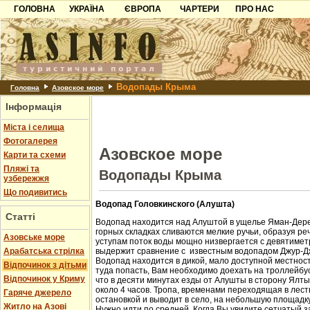
ГОЛОВНА
УКРАЇНА
ЄВРОПА
ЧАРТЕРИ
ПРО НАС
Карпати
Чорногорія
Контакти
Азов
Хорватія
Партнерам
Причорноморря
Болгарія
Додати готель
Водопады Крыма
Шацьк
Албанія
Питання
Головна
Азовское море
Інформація
Пошук готелів
Міста і селища
Фотогалерея
Азовское море
Карти та схеми
Пляжі та
Водопады Крыма
узбережжя
Що подивитись
Водопад Головкинского (Алушта)
Статті
Водопад находится над Алуштой в ущелье Яман-Дере
горных складках сливаются мелкие ручьи, образуя ре
Азовське море
уступам поток воды мощно низвергается с девятиметр
Арабатська стрілка
выдержит сравнение с известным водопадом Джур-Д
Водопад находится в дикой, мало доступной местност
Відпочинок з дітьми
туда попасть, Вам необходимо доехать на троллейбус
Відпочинок у Криму
что в десяти минутах езды от Алушты в сторону Ялт
около 4 часов. Тропа, временами переходящая в лест
Гаряче джерело
остановкой и выводит в село, на небольшую площадк
Житло на Азові
Нужно идти по средней. Когда Вы увидите сетчатый з