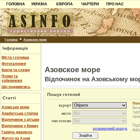
ГОЛОВНА
УКРАЇНА
ЄВРОПА
ЧАРТЕРИ
ПРО НАС
Карпати
Чорногорія
Контакти
Азов
Хорватія
Партнерам
Причорноморря
Болгарія
Додати готель
Шацьк
Албанія
Питання
Головна
Азовское море
Інформація
Пошук готелів
Міста і селища
Фотогалерея
Азовское море
Карти та схеми
Пляжі та
Відпочинок на Азовському мо
узбережжя
Що подивитись
Пошук готелей
Статті
Поч
Азовське море
Вели
турб
Арабатська стрілка
при
Відпочинок з дітьми
Під
Відпочинок у Криму
відг
Гаряче джерело
Житло на Азові