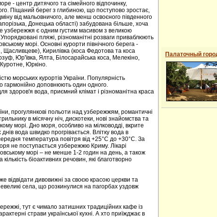
оре - центр дитячого та сімейного відпочинку,
шого. Піщаний берег з глибиною, що поступово зростає,
ідміну від мальовничого, але менш освоєного південного
Запорізька, Донецька області) забудована більше, хоча
се узбережжя є одним густим масивом з великою
дач. Упорядковані пляжі, різноманітні розваги приваблюють
овському морі. Основні курорти північного берега -
ве, Щасливцеве), Кирилівка (коса Федотова та коса
Палаточный горо
зуф, Юр'ївка, Ялта, Білосарайська коса, Мелекіно,
 Куротне, Юркіно.
ністю морських курортів України. Популярність
о гармонійно доповнюють один одного.
ля здоров'я вода, приємний клімат і різноманітна краса
аїни, прогулянкові польоти над узбережжям, романтичні
рильнику в місячну ніч, дискотеки, нові знайомства та
кому морі. Дно моря, особливо на мілководді, вкрите
днів вода швидко прогрівається. Влітку вода в
 середня температура повітря від +25°С до +30°С. За
моря не поступається узбережжю Криму. Лікарі
овському морі – не менше 1-2 годин на день, а також
а кількість біоактивних речовин, які благотворно
же відвідати дивовижні за своєю красою церкви та
невеликі села, що розкинулися на пагорбах уздовж
ережжі, тут є чимало затишних традиційних кафе із
актерні страви української кухні. А хто приїжджає в