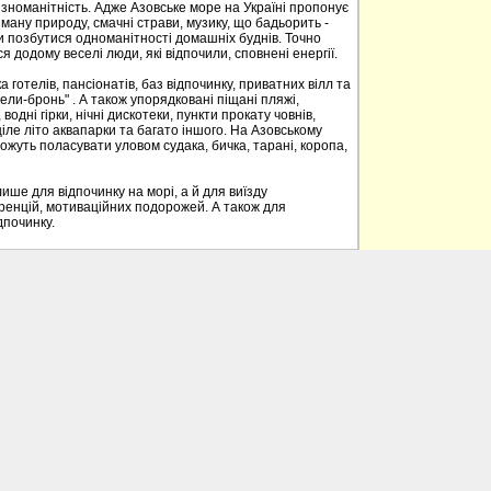
ізноманітність. Адже Азовське море на Україні пропонує
йману природу, смачні страви, музику, що бадьорить -
и позбутися одноманітності домашніх буднів. Точно
 додому веселі люди, які відпочили, сповнені енергії.
готелів, пансіонатів, баз відпочинку, приватних вілл та
ели-бронь" . А також упорядковані піщані пляжі,
водні гірки, нічні дискотеки, пункти прокату човнів,
ціле літо аквапарки та багато іншого. На Азовському
ожуть поласувати уловом судака, бичка, тарані, коропа,
ише для відпочинку на морі, а й для виїзду
ренцій, мотиваційних подорожей. А також для
дпочинку.