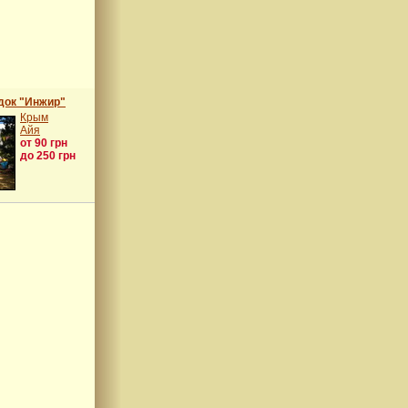
док "Инжир"
Крым
Айя
от 90 грн
до 250 грн