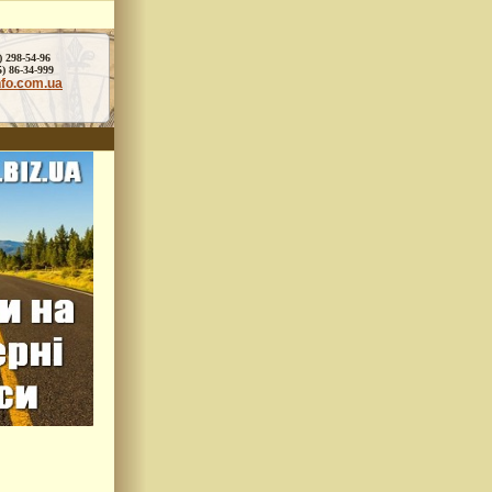
) 298-54-96
86-34-999
nfo.com.ua