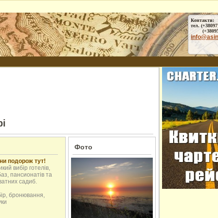
Контакти:
тел. (+38097
(+38095) 
info@asi
рі
Фото
ни подорож тут!
кий вибір готелів,
аз, пансионатів та
ватних садиб.
бір, бронювання,
уки