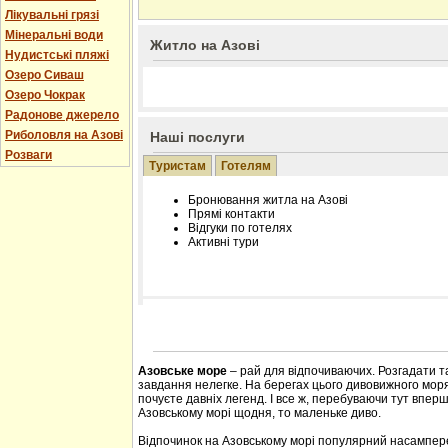
Лікувальні грязі
Мінеральні води
Житло на Азові
Нудистські пляжі
Озеро Сиваш
Озеро Чокрак
Радонове джерело
Риболовля на Азові
Наші послуги
Розваги
Туристам
Готелям
Бронювання житла на Азові
Прямі контакти
Відгуки по готелях
Активні тури
Розміщення інформації про готель на нашому
Редагування інформації і цін на вимогу
Лічільник відвідувачів
Азовське море
– рай для відпочиваючих. Розгадати т
завдання нелегке. На берегах цього дивовижного моря 
почуєте давніх легенд. І все ж, перебуваючи тут впер
Азовському морі щодня, то маленьке диво.
Відпочинок на Азовському морі популярний насампере