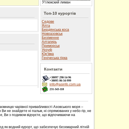
Утлюкский лиман
Топ-10 курортів
Седове
Ялта
Бердянська коса
Новоазовськ
Безіменне
Алтагирь
Приморськ
Урзуф
Юр'ївка
Генічеська гірка
Контакти
+38097
298-54-96
+38095
86-34-999
info@asinfo.com.ua
231-343-118
 сайті
аємницю чарівної привабливості Азовського моря –
Ви не знайдете ні пальм, ні спрямованих у небо гір, не
ше, Ви з подивом відчуєте, що відпочиваючи на
д як водний курорт, що забезпечує безхмарний літній