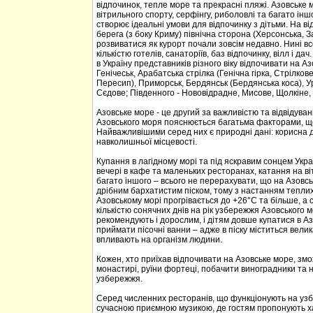
відпочинок, тепле море та прекрасні пляжі. Азовське м
вітрильного спорту, серфінгу, риболовлі та багато ін
створює ідеальні умови для відпочинку з дітьми. На в
берега (з боку Криму) північна сторона (Херсонська, 
розвиватися як курорт почали зовсім недавно. Нині в
кількістю готелів, санаторіїв, баз відпочинку, вілл і 
в Україну представників різного віку відпочивати на Аз
Генічеськ, Арабатська стрілка (Генічна гірка, Стрілко
Пересип), Приморськ, Бердянськ (Бердянська коса), Ур
Сєдове; Південного - Нововідрадне, Мисове, Щолкіне,
Азовське море - це другий за важливістю та відвідува
Азовського моря пояснюється багатьма факторами, щ
Найважливішими серед них є природні дані: корисна д
навколишньої місцевості.
Купання в лагідному морі та під яскравим сонцем Укр
вечері в кафе та маленьких ресторанах, катання на віт
багато іншого – всього не перерахувати, що на Азовсь
дрібним бархатистим піском, тому з настанням теплих 
Азовському морі прогрівається до +26°С та більше, а
кількістю сонячних днів на рік узбережжя Азовського 
рекомендують і дорослим, і дітям довше купатися в Аз
приймати пісочні ванни – адже в піску міститься велик
впливають на організм людини.
Кожен, хто приїхав відпочивати на Азовське море, змо
монастирі, руїни фортеці, побачити виноградники та 
узбережжя.
Серед численних ресторанів, що функціонують на узб
сучасною приємною музикою, де гостям пропонують хар