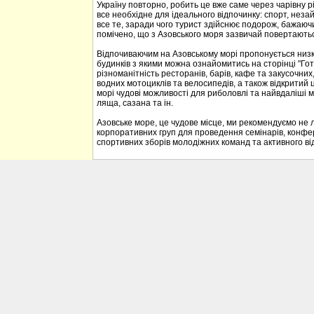
Україну повторно, робить це вже саме через чарівну р
все необхідне для ідеального відпочинку: спорт, неза
все те, заради чого турист здійснює подорож, бажаюч
помічено, що з Азовського моря зазвичай повертаються
Відпочиваючим на Азовському морі пропонується низка 
будинків з якими можна ознайомитись на сторінці "Гот
різноманітність ресторанів, барів, кафе та закусочних, 
водних мотоциклів та велосипедів, а також відкритий 
морі чудові можливості для риболовлі та найвдаліші м
ляща, сазана та ін.
Азовське море, це чудове місце, ми рекомендуємо не л
корпоративних груп для проведення семінарів, конфе
спортивних зборів молодіжних команд та активного ві