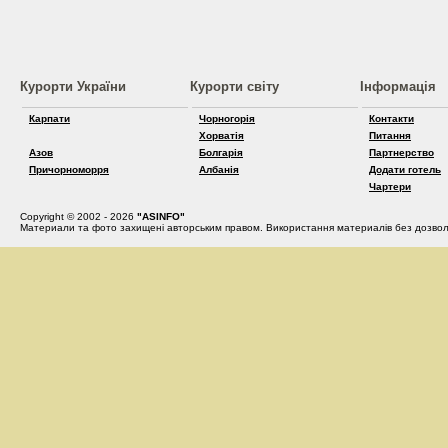
Курорти України
Курорти світу
Інформація
Карпати
Чорногорія
Контакти
Хорватія
Питання
Азов
Болгарія
Партнерство
Причорноморря
Албанія
Додати готель
Чартери
Copyright © 2002 - 2026
"ASINFO"
Материали та фото захищені авторським правом. Використання материалів без дозвол