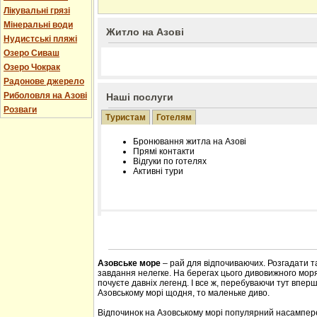
Лікувальні грязі
Мінеральні води
Житло на Азові
Нудистські пляжі
Озеро Сиваш
Озеро Чокрак
Радонове джерело
Риболовля на Азові
Наші послуги
Розваги
Туристам
Готелям
Бронювання житла на Азові
Прямі контакти
Відгуки по готелях
Активні тури
Розміщення інформації про готель на нашому
Редагування інформації і цін на вимогу
Лічільник відвідувачів
Азовське море
– рай для відпочиваючих. Розгадати т
завдання нелегке. На берегах цього дивовижного моря 
почуєте давніх легенд. І все ж, перебуваючи тут впер
Азовському морі щодня, то маленьке диво.
Відпочинок на Азовському морі популярний насампере