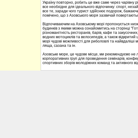
Україну повторно, робить це вже саме через чарівну р
все необхідне для ідеального відпочинку: спорт, неза
все те, заради чого турист здійснює подорож, бажаюч
помічено, що з Азовського моря зазвичай повертаються
Відпочиваючим на Азовському морі пропонується низка 
будинків з якими можна ознайомитись на сторінці "Гот
різноманітність ресторанів, барів, кафе та закусочних, 
водних мотоциклів та велосипедів, а також відкритий 
морі чудові можливості для риболовлі та найвдаліші м
ляща, сазана та ін.
Азовське море, це чудове місце, ми рекомендуємо не л
корпоративних груп для проведення семінарів, конфе
спортивних зборів молодіжних команд та активного ві