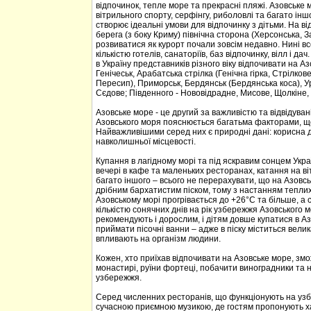
відпочинок, тепле море та прекрасні пляжі. Азовське м
вітрильного спорту, серфінгу, риболовлі та багато ін
створює ідеальні умови для відпочинку з дітьми. На в
берега (з боку Криму) північна сторона (Херсонська, 
розвиватися як курорт почали зовсім недавно. Нині в
кількістю готелів, санаторіїв, баз відпочинку, вілл і 
в Україну представників різного віку відпочивати на Аз
Генічеськ, Арабатська стрілка (Генічна гірка, Стрілко
Пересип), Приморськ, Бердянськ (Бердянська коса), Ур
Сєдове; Південного - Нововідрадне, Мисове, Щолкіне,
Азовське море - це другий за важливістю та відвідува
Азовського моря пояснюється багатьма факторами, щ
Найважливішими серед них є природні дані: корисна д
навколишньої місцевості.
Купання в лагідному морі та під яскравим сонцем Укр
вечері в кафе та маленьких ресторанах, катання на віт
багато іншого – всього не перерахувати, що на Азовсь
дрібним бархатистим піском, тому з настанням теплих 
Азовському морі прогрівається до +26°С та більше, а
кількістю сонячних днів на рік узбережжя Азовського 
рекомендують і дорослим, і дітям довше купатися в Аз
приймати пісочні ванни – адже в піску міститься велик
впливають на організм людини.
Кожен, хто приїхав відпочивати на Азовське море, змо
монастирі, руїни фортеці, побачити виноградники та 
узбережжя.
Серед численних ресторанів, що функціонують на узб
сучасною приємною музикою, де гостям пропонують хар