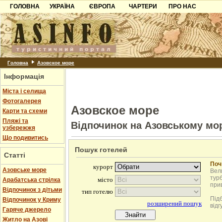
ГОЛОВНА
УКРАЇНА
ЄВРОПА
ЧАРТЕРИ
ПРО НАС
Карпати
Чорногорія
Контакти
Азов
Хорватія
Партнерам
Причорноморря
Болгарія
Додати готель
Шацьк
Албанія
Питання
Головна
Азовское море
Інформація
Пошук готелів
Міста і селища
Фотогалерея
Азовское море
Карти та схеми
Пляжі та
Відпочинок на Азовському мо
узбережжя
Що подивитись
Пошук готелей
Статті
Поч
Азовське море
Вели
турб
Арабатська стрілка
при
Відпочинок з дітьми
Під
Відпочинок у Криму
відг
Гаряче джерело
Житло на Азові