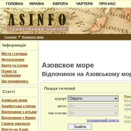
ГОЛОВНА
УКРАЇНА
ЄВРОПА
ЧАРТЕРИ
ПРО НАС
Карпати
Чорногорія
Контакти
Азов
Хорватія
Партнерам
Причорноморря
Болгарія
Додати готель
Шацьк
Албанія
Питання
Головна
Азовское море
Інформація
Пошук готелів
Міста і селища
Фотогалерея
Азовское море
Карти та схеми
Пляжі та
Відпочинок на Азовському мо
узбережжя
Що подивитись
Пошук готелей
Статті
Поч
Азовське море
Вели
турб
Арабатська стрілка
при
Відпочинок з дітьми
Під
Відпочинок у Криму
відг
Гаряче джерело
Житло на Азові