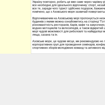
Україну повторно, робить це вже саме через чарівну р
все необхідне для ідеального відпочинку: спорт, неза
все те, заради чого турист здійснює подорож, бажаюч
помічено, що з Азовського моря зазвичай повертаються
Відпочиваючим на Азовському морі пропонується низка 
будинків з якими можна ознайомитись на сторінці "Гот
різноманітність ресторанів, барів, кафе та закусочних, 
водних мотоциклів та велосипедів, а також відкритий 
морі чудові можливості для риболовлі та найвдаліші м
ляща, сазана та ін.
Азовське море, це чудове місце, ми рекомендуємо не л
корпоративних груп для проведення семінарів, конфе
спортивних зборів молодіжних команд та активного ві