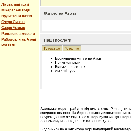
Лікувальні грязі
Мінеральні води
Житло на Азові
Нудистські пляжі
Озеро Сиваш
Озеро Чокрак
Радонове джерело
Риболовля на Азові
Наші послуги
Розваги
Туристам
Готелям
Бронювання житла на Азові
Прямі контакти
Відгуки по готелях
Активні тури
Розміщення інформації про готель на нашому
Редагування інформації і цін на вимогу
Лічільник відвідувачів
Азовське море
– рай для відпочиваючих. Розгадати т
завдання нелегке. На берегах цього дивовижного моря 
почуєте давніх легенд. І все ж, перебуваючи тут впер
Азовському морі щодня, то маленьке диво.
Відпочинок на Азовському морі популярний насампере