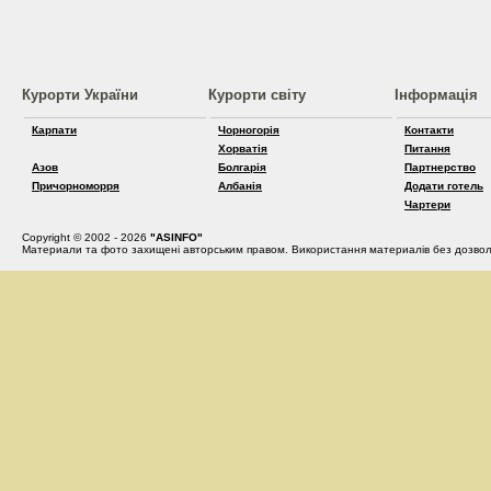
Курорти України
Курорти світу
Інформація
Карпати
Чорногорія
Контакти
Хорватія
Питання
Азов
Болгарія
Партнерство
Причорноморря
Албанія
Додати готель
Чартери
Copyright © 2002 - 2026
"ASINFO"
Материали та фото захищені авторським правом. Використання материалів без дозвол