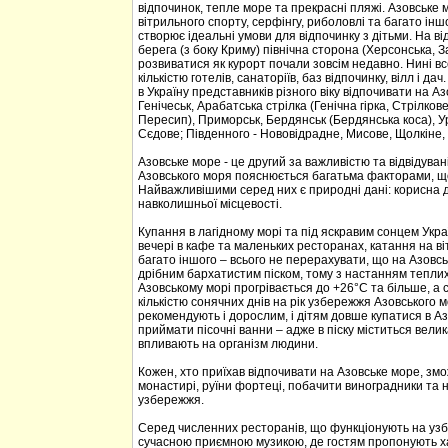
відпочинок, тепле море та прекрасні пляжі. Азовське м
вітрильного спорту, серфінгу, риболовлі та багато ін
створює ідеальні умови для відпочинку з дітьми. На в
берега (з боку Криму) північна сторона (Херсонська, 
розвиватися як курорт почали зовсім недавно. Нині в
кількістю готелів, санаторіїв, баз відпочинку, вілл і 
в Україну представників різного віку відпочивати на Аз
Генічеськ, Арабатська стрілка (Генічна гірка, Стрілко
Пересип), Приморськ, Бердянськ (Бердянська коса), Ур
Сєдове; Південного - Нововідрадне, Мисове, Щолкіне,
Азовське море - це другий за важливістю та відвідува
Азовського моря пояснюється багатьма факторами, щ
Найважливішими серед них є природні дані: корисна д
навколишньої місцевості.
Купання в лагідному морі та під яскравим сонцем Укр
вечері в кафе та маленьких ресторанах, катання на віт
багато іншого – всього не перерахувати, що на Азовсь
дрібним бархатистим піском, тому з настанням теплих 
Азовському морі прогрівається до +26°С та більше, а
кількістю сонячних днів на рік узбережжя Азовського 
рекомендують і дорослим, і дітям довше купатися в Аз
приймати пісочні ванни – адже в піску міститься велик
впливають на організм людини.
Кожен, хто приїхав відпочивати на Азовське море, змо
монастирі, руїни фортеці, побачити виноградники та 
узбережжя.
Серед численних ресторанів, що функціонують на узб
сучасною приємною музикою, де гостям пропонують хар