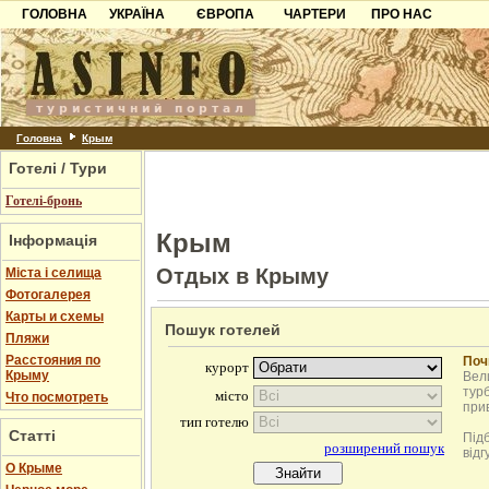
ГОЛОВНА
УКРАЇНА
ЄВРОПА
ЧАРТЕРИ
ПРО НАС
Карпати
Чорногорія
Контакти
Азов
Хорватія
Партнерам
Причорноморря
Болгарія
Додати готель
Шацьк
Албанія
Питання
Головна
Крым
Готелі / Тури
Пошук готелів
Готелі-бронь
Крым
Інформація
Отдых в Крыму
Міста і селища
Фотогалерея
Карты и схемы
Пошук готелей
Пляжи
Расстояния по
Поч
Крыму
Вели
турб
Что посмотреть
при
Статті
Під
відг
О Крыме