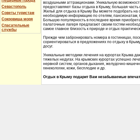
Пещерные города
воздушными аттракционами. Уникальную возможность 
Севастополь
предоставляют базы отдыха в Крыму, большая часть 
Жильё для отдыха в Крыму Вы можете подобрать на 
Советы туристам
необходимую информацию по отелям, пансионатам, б
Сокровища моря
Большую популярность в последнее время приобрета
палаточные лагеря предлагают своим гостям необхо
Спасательные
самое главное близость к природе и отдых практичес
службы
Прежде чем забронировать номера в гостиницах, пос
сориентироваться в предложениях по отдыху в Крыму,
досуг.
Уникальные методики лечения на курортах Крыма да
тяжелых недугах. На крымских курортах успешно леч
нервной систем, органов дыхания, желудочно-кишечно
гинекологии, кожи, бесплодие и др.
Отдых в Крыму подарит Вам незабываемые впечат