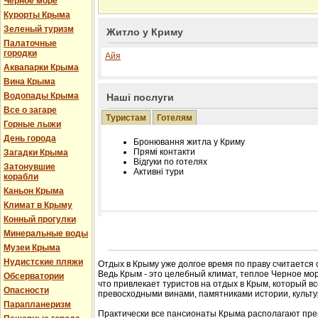
Черное море
Курорты Крыма
Зеленый туризм
Житло у Криму
Палаточные
городки
Айя
Аквапарки Крыма
Вина Крыма
Водопады Крыма
Наші послуги
Все о загаре
Туристам
Готелям
Горные лыжи
День города
Бронювання житла у Криму
Прямі контакти
Загадки Крыма
Відгуки по готелях
Затонувшие
Активні тури
корабли
Каньон Крыма
Климат в Крыму
Конный прогулки
Розміщення інформації про готель на нашому
Минеральные воды
Редагування інформації і цін на вимогу
Музеи Крыма
Лічільник відвідувачів
Нудистские пляжи
Отдых в Крыму уже долгое время по праву считается
Ведь Крым - это целебный климат, теплое Черное мор
Обсерватории
что привлекает туристов на отдых в Крым, который в
Опасности
превосходными винами, памятниками истории, культур
Парапланеризм
Практически все пансионаты Крыма располагают пре