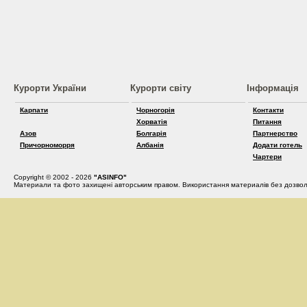
Курорти України
Курорти світу
Інформація
Карпати
Чорногорія
Контакти
Хорватія
Питання
Азов
Болгарія
Партнерство
Причорноморря
Албанія
Додати готель
Чартери
Copyright © 2002 - 2026
"ASINFO"
Материали та фото захищені авторським правом. Використання материалів без дозвол