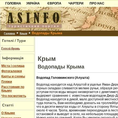
ГОЛОВНА
УКРАЇНА
ЄВРОПА
ЧАРТЕРИ
ПРО НАС
Карпати
Чорногорія
Контакти
Азов
Хорватія
Партнерам
Причорноморря
Болгарія
Додати готель
Водопады Крыма
Шацьк
Албанія
Питання
Головна
Крым
Готелі / Тури
Пошук готелів
Готелі-бронь
Крым
Інформація
Водопады Крыма
Міста і селища
Фотогалерея
Карты и схемы
Водопад Головкинского (Алушта)
Пляжи
Водопад находится над Алуштой в ущелье Яман-Дере
Расстояния по
горных складках сливаются мелкие ручьи, образуя ре
Крыму
уступам поток воды мощно низвергается с девятиметр
выдержит сравнение с известным водопадом Джур-Д
Что посмотреть
Водопад находится в дикой, мало доступной местност
туда попасть, Вам необходимо доехать на троллейбус
Статті
что в десяти минутах езды от Алушты в сторону Ялт
около 4 часов. Тропа, временами переходящая в лест
О Крыме
остановкой и выводит в село, на небольшую площадк
Нужно идти по средней. Когда Вы увидите сетчатый з