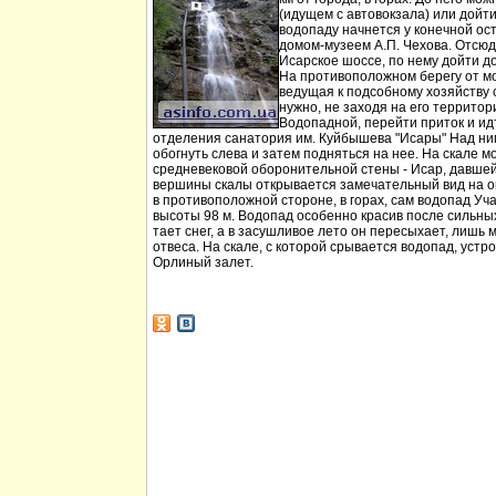
(идущем с автовокзала) или дойт
водопаду начнется у конечной ос
домом-музеем А.П. Чехова. Отсюд
Исарское шоссе, по нему дойти д
На противоположном берегу от мо
ведущая к подсобному хозяйству
нужно, не заходя на его территори
Водопадной, перейти приток и идт
отделения санатория им. Куйбышева "Исары" Над ни
обогнуть слева и затем подняться на нее. На скале м
средневековой оборонительной стены - Исар, давшей
вершины скалы открывается замечательный вид на ок
в противоположной стороне, в горах, сам водопад Уча
высоты 98 м. Водопад особенно красив после сильных 
тает снег, а в засушливое лето он пересыхает, лишь 
отвеса. На скале, с которой срывается водопад, устр
Орлиный залет.