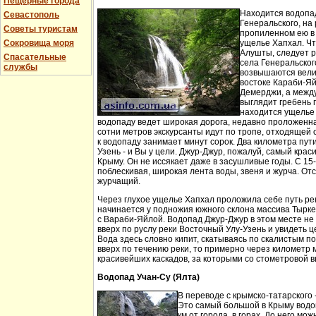
Пещерные города
Находится водопа
Севастополь
Генеральского, на 
Советы туристам
пропиленном ею в
Сокровища моря
ущелье Хапхал. Чт
Алушты, следует 
Спасательные
села Генеральског
службы
возвышаются вели
востоке Караби-Яй
Демерджи, а между
выглядит гребень 
находится ущелье 
водопаду ведет широкая дорога, недавно проложенн
сотни метров экскурсанты идут по тропе, отходящей о
к водопаду занимает минут сорок. Два километра пут
Узень - и Вы у цели. Джур-Джур, пожалуй, самый кра
Крыму. Он не иссякает даже в засушливые годы. С 15
поблескивая, широкая лента воды, звеня и журча. Отс
журчащий.
Через глухое ущелье Хапхал проложила себе путь ре
начинается у подножия южного склона массива Тырк
с Вараби-Яйлой. Водопад Джур-Джур в этом месте н
вверх по руслу реки Восточный Улу-Узень и увидеть ц
Вода здесь словно кипит, скатываясь по скалистым п
вверх по течению реки, то примерно через километр 
красивейших каскадов, за которыми со стометровой в
Водопад Учан-Су (Ялта)
В переводе с крымско-татарского 
Это самый большой в Крыму водо
км от города, в горах. До него м