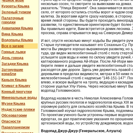
Черное море
несколько сосен, то смотрите за вывесками на домах.
Курорты Крыма
указатель: "Улица Верхняя". Она заканчивается возл
Зеленый туризм
село, от которого остались столбы ворот и чудом со
калитка. За воротами идите сразу направо, в сторон
Палаточные
время левой стороны. Вы будете проходить виноградн
городки
развилки, то единственным ориентиром будет более у
Аквапарки Крыма
Вы правильно идете, Вам встретится домик лесника. 
просека, справа открывается вид на Северную Демер
Вина Крыма
Водопады Крыма
И вот, спустя несколько минут ходьбы Вы увидите руч
Старые путеводители называют его Сохахнын-Су. Пр
Все о загаре
моста Вы увидите хорошо выраженную развилку, но з
Горные лыжи
туда, где виден железобетонный столб с полу стерто
услышите шум воды и ниже по склону увидите ручей,
День города
каптированного родника Ай-Иори. После Ай-Иори мину
Загадки Крыма
берите левее и дальше увидите железобетонный столб
Затонувшие
расходятся две дороги. Здесь уже держитесь правой 
корабли
деревьями в пределах видимости, метрах в 50 ниже п
железобетонный столб с надписью "146-151-147". По
Каньон Крыма
влево, и вскоре выйдете на тропу, ведущую к каскада
Климат в Крыму
стороне ущелья Улу-Узень. Через несколько минут Вы
водопад Головкинского.
Конный прогулки
Минеральные воды
Водопад назвали в честь Николая Алексеевича Головки
крупных русских геологов и гидрогеологов конца XIX 
Музеи Крыма
огромную работу для сельского хозяйства Крыма. В 
Нудистские пляжи
Головкинский изучал гидрогеологию Крыма, подземн
По проектам ученого были устроены первые водопров
Обсерватории
курортах, он дал практические указания по орошени
Опасности
артезианской воды, по устройству дождемеров, водо
Парапланеризм
Водопад Джур-Джур (Генеральское, Алушта)