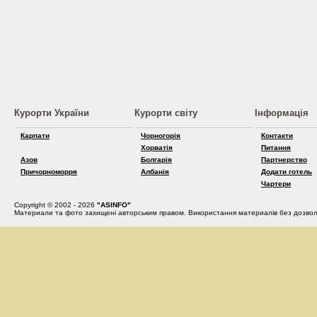
Курорти України
Курорти світу
Інформація
Карпати
Чорногорія
Контакти
Хорватія
Питання
Азов
Болгарія
Партнерство
Причорноморря
Албанія
Додати готель
Чартери
Copyright © 2002 - 2026
"ASINFO"
Материали та фото захищені авторським правом. Використання материалів без дозвол