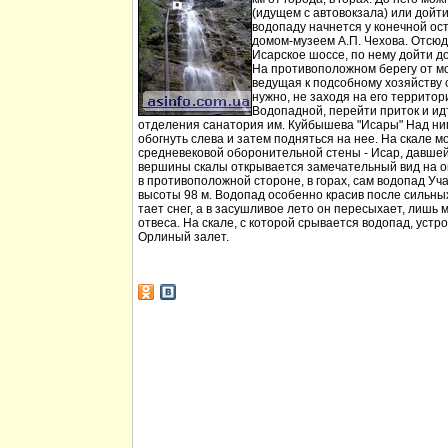
(идущем с автовокзала) или дойт
водопаду начнется у конечной ос
домом-музеем А.П. Чехова. Отсюд
Исарское шоссе, по нему дойти д
На противоположном берегу от мо
ведущая к подсобному хозяйству
нужно, не заходя на его территори
Водопадной, перейти приток и идт
отделения санатория им. Куйбышева "Исары" Над ни
обогнуть слева и затем подняться на нее. На скале м
средневековой оборонительной стены - Исар, давшей
вершины скалы открывается замечательный вид на ок
в противоположной стороне, в горах, сам водопад Уча
высоты 98 м. Водопад особенно красив после сильных 
тает снег, а в засушливое лето он пересыхает, лишь 
отвеса. На скале, с которой срывается водопад, устр
Орлиный залет.