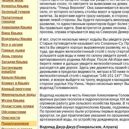
Черное море
несколько сосен, то смотрите за вывесками на домах.
Курорты Крыма
указатель: "Улица Верхняя". Она заканчивается возл
Зеленый туризм
село, от которого остались столбы ворот и чудом со
калитка. За воротами идите сразу направо, в сторон
Палаточные
время левой стороны. Вы будете проходить виноградн
городки
развилки, то единственным ориентиром будет более у
Аквапарки Крыма
Вы правильно идете, Вам встретится домик лесника. 
просека, справа открывается вид на Северную Демер
Вина Крыма
Водопады Крыма
И вот, спустя несколько минут ходьбы Вы увидите руч
Старые путеводители называют его Сохахнын-Су. Пр
Все о загаре
моста Вы увидите хорошо выраженную развилку, но з
Горные лыжи
туда, где виден железобетонный столб с полу стерто
услышите шум воды и ниже по склону увидите ручей,
День города
каптированного родника Ай-Иори. После Ай-Иори мину
Загадки Крыма
берите левее и дальше увидите железобетонный столб
Затонувшие
расходятся две дороги. Здесь уже держитесь правой 
корабли
деревьями в пределах видимости, метрах в 50 ниже п
железобетонный столб с надписью "146-151-147". По
Каньон Крыма
влево, и вскоре выйдете на тропу, ведущую к каскада
Климат в Крыму
стороне ущелья Улу-Узень. Через несколько минут Вы
водопад Головкинского.
Конный прогулки
Минеральные воды
Водопад назвали в честь Николая Алексеевича Головки
крупных русских геологов и гидрогеологов конца XIX 
Музеи Крыма
огромную работу для сельского хозяйства Крыма. В 
Нудистские пляжи
Головкинский изучал гидрогеологию Крыма, подземн
По проектам ученого были устроены первые водопров
Обсерватории
курортах, он дал практические указания по орошени
Опасности
артезианской воды, по устройству дождемеров, водо
Парапланеризм
Водопад Джур-Джур (Генеральское, Алушта)