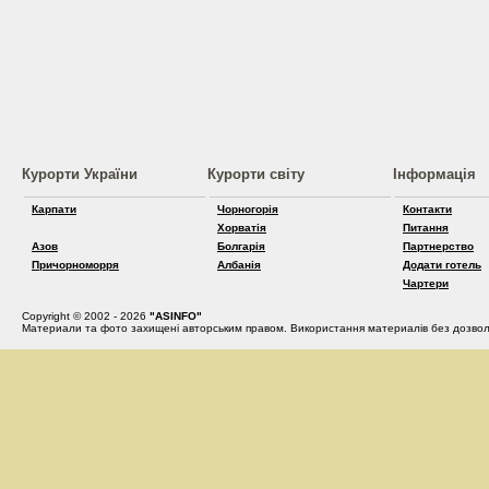
Курорти України
Курорти світу
Інформація
Карпати
Чорногорія
Контакти
Хорватія
Питання
Азов
Болгарія
Партнерство
Причорноморря
Албанія
Додати готель
Чартери
Copyright © 2002 - 2026
"ASINFO"
Материали та фото захищені авторським правом. Використання материалів без дозвол