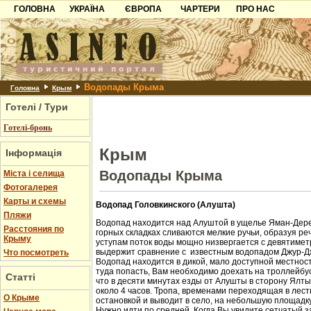
ГОЛОВНА
УКРАЇНА
ЄВРОПА
ЧАРТЕРИ
ПРО НАС
Карпати
Чорногорія
Контакти
Азов
Хорватія
Партнерам
Причорноморря
Болгарія
Додати готель
Водопады Крыма
Шацьк
Албанія
Питання
Головна
Крым
Готелі / Тури
Пошук готелів
Готелі-бронь
Крым
Інформація
Водопады Крыма
Міста і селища
Фотогалерея
Карты и схемы
Водопад Головкинского (Алушта)
Пляжи
Водопад находится над Алуштой в ущелье Яман-Дере
Расстояния по
горных складках сливаются мелкие ручьи, образуя ре
Крыму
уступам поток воды мощно низвергается с девятиметр
выдержит сравнение с известным водопадом Джур-Д
Что посмотреть
Водопад находится в дикой, мало доступной местност
туда попасть, Вам необходимо доехать на троллейбус
Статті
что в десяти минутах езды от Алушты в сторону Ялт
около 4 часов. Тропа, временами переходящая в лест
О Крыме
остановкой и выводит в село, на небольшую площадк
Нужно идти по средней. Когда Вы увидите сетчатый з