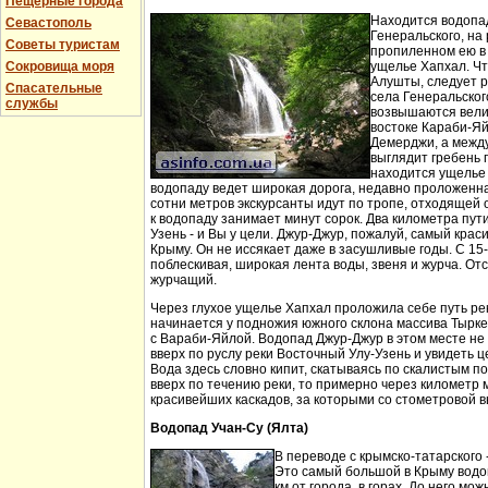
Пещерные города
Находится водопа
Севастополь
Генеральского, на 
Советы туристам
пропиленном ею в
Сокровища моря
ущелье Хапхал. Чт
Алушты, следует 
Спасательные
села Генеральског
службы
возвышаются вели
востоке Караби-Яй
Демерджи, а между
выглядит гребень 
находится ущелье 
водопаду ведет широкая дорога, недавно проложенн
сотни метров экскурсанты идут по тропе, отходящей о
к водопаду занимает минут сорок. Два километра пут
Узень - и Вы у цели. Джур-Джур, пожалуй, самый кра
Крыму. Он не иссякает даже в засушливые годы. С 15
поблескивая, широкая лента воды, звеня и журча. Отс
журчащий.
Через глухое ущелье Хапхал проложила себе путь ре
начинается у подножия южного склона массива Тырк
с Вараби-Яйлой. Водопад Джур-Джур в этом месте н
вверх по руслу реки Восточный Улу-Узень и увидеть ц
Вода здесь словно кипит, скатываясь по скалистым п
вверх по течению реки, то примерно через километр 
красивейших каскадов, за которыми со стометровой в
Водопад Учан-Су (Ялта)
В переводе с крымско-татарского 
Это самый большой в Крыму водо
км от города, в горах. До него м