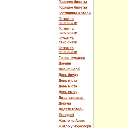
Горящие билеты
Горящие билеты
Гостиницы и отели
Готелі та
пансіонати
Готелі та
пансіонати
Готелі та
пансіонати
Готелі та
пансіонати
Грязелікування
Дайвінг
Дельфінарій
День бруду
День міста
День міста
День сміху
Джаз-карнавал
Дикуни
Додати готель
Екскурсії
Житло на Азові
Житло у Чорногорії