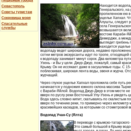
Пещерные города
Находится водопа
Севастополь
Генеральского, на 
Советы туристам
пропиленном ею в
Сокровища моря
ущелье Хапхал. Чт
Алушты, следует 
Спасательные
села Генеральског
службы
возвышаются вели
востоке Караби-Яй
Демерджи, а между
выглядит гребень 
находится ущелье 
водопаду ведет широкая дорога, недавно проложенн
сотни метров экскурсанты идут по тропе, отходящей о
к водопаду занимает минут сорок. Два километра пут
Узень - и Вы у цели. Джур-Джур, пожалуй, самый кра
Крыму. Он не иссякает даже в засушливые годы. С 15
поблескивая, широкая лента воды, звеня и журча. Отс
журчащий.
Через глухое ущелье Хапхал проложила себе путь ре
начинается у подножия южного склона массива Тырк
с Вараби-Яйлой. Водопад Джур-Джур в этом месте н
вверх по руслу реки Восточный Улу-Узень и увидеть ц
Вода здесь словно кипит, скатываясь по скалистым п
вверх по течению реки, то примерно через километр 
красивейших каскадов, за которыми со стометровой в
Водопад Учан-Су (Ялта)
В переводе с крымско-татарского 
Это самый большой в Крыму водо
км от города, в горах. До него м