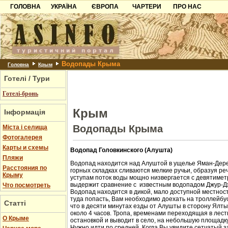
ГОЛОВНА
УКРАЇНА
ЄВРОПА
ЧАРТЕРИ
ПРО НАС
Карпати
Чорногорія
Контакти
Азов
Хорватія
Партнерам
Причорноморря
Болгарія
Додати готель
Водопады Крыма
Шацьк
Албанія
Питання
Головна
Крым
Готелі / Тури
Пошук готелів
Готелі-бронь
Крым
Інформація
Водопады Крыма
Міста і селища
Фотогалерея
Карты и схемы
Водопад Головкинского (Алушта)
Пляжи
Водопад находится над Алуштой в ущелье Яман-Дере
Расстояния по
горных складках сливаются мелкие ручьи, образуя ре
Крыму
уступам поток воды мощно низвергается с девятиметр
выдержит сравнение с известным водопадом Джур-Д
Что посмотреть
Водопад находится в дикой, мало доступной местност
туда попасть, Вам необходимо доехать на троллейбус
Статті
что в десяти минутах езды от Алушты в сторону Ялт
около 4 часов. Тропа, временами переходящая в лест
О Крыме
остановкой и выводит в село, на небольшую площадк
Нужно идти по средней. Когда Вы увидите сетчатый з