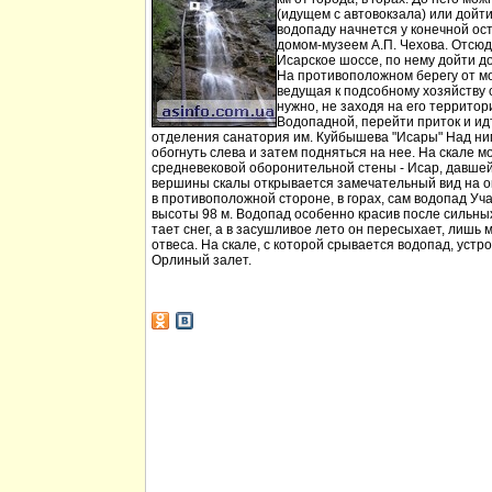
(идущем с автовокзала) или дойт
водопаду начнется у конечной ос
домом-музеем А.П. Чехова. Отсюд
Исарское шоссе, по нему дойти д
На противоположном берегу от мо
ведущая к подсобному хозяйству
нужно, не заходя на его территори
Водопадной, перейти приток и идт
отделения санатория им. Куйбышева "Исары" Над ни
обогнуть слева и затем подняться на нее. На скале м
средневековой оборонительной стены - Исар, давшей
вершины скалы открывается замечательный вид на ок
в противоположной стороне, в горах, сам водопад Уча
высоты 98 м. Водопад особенно красив после сильных 
тает снег, а в засушливое лето он пересыхает, лишь 
отвеса. На скале, с которой срывается водопад, устр
Орлиный залет.