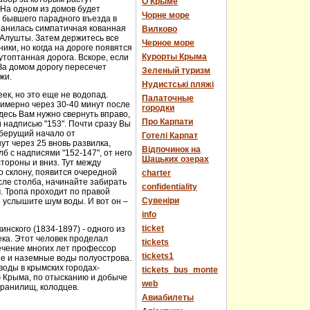
О Крыме
 На одном из домов будет
Чорне море
е бывшего парадного въезда в
хранилась симпатичная кованная
Вилково
у Алушты. Затем держитесь все
Черное море
ики, но когда на дороге появятся
Курорты Крыма
топтанная дорога. Вскоре, если
За домом дорогу пересечет
Зеленый туризм
жи.
Нудистські пляжі
еек, но это еще не водопад.
Палаточные
имерно через 30-40 минут после
городки
десь Вам нужно свернуть вправо,
Про Карпати
й надписью "153". Почти сразу Вы
 берущий начало от
Готелі Карпат
т через 25 вновь развилка,
Відпочинок на
 с надписями "152-147", от него
Шацьких озерах
стороны и вниз. Тут между
о склону, появится очередной
charter
сле столба, начинайте забирать
confidentiality
м. Тропа проходит по правой
Cувеніри
 услышите шум воды. И вот он –
info
ticket
нского (1834-1897) - одного из
века. Этот человек проделал
tickets
течение многих лет профессор
tickets1
ые и наземные воды полуострова.
оды в крымских городах-
tickets_bus_monte
ю Крыма, по отысканию и добыче
web
хранилищ, колодцев.
Авиабилеты