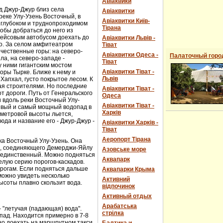
Авіаквики
д Джур-Джур близ села
Авіаквитки
реке Улу-Узень Восточный, в
Авіаквитки Київ-
 глубоком и труднопроходимом
Тірана
обы добраться до него из
рейсовым автобусом доехать до
Авіаквитки Львів -
о. За селом амфитеатром
Тіват
чественные горы: на северо-
Авіаквитки Одеса -
Палаточный горо
ла, на северо-западе -
Тіват
 ними гигантским мостом
Авіаквитки Тіват -
горы Тырке. Ближе к нему и
Львів
Хапхал, густо покрытое лесом. К
ая строителями. Но последние
Авіаквитки Тіват -
т дороги. Путь от Генеральского
Одеса
и вдоль реки Восточный Улу-
Авіаквитки Тіват -
сивый и самый мощный водопад в
Харків
-метровой высоты льется,
юда и название его - Джур-Джур -
Авіаквитки Харків -
Тіват
Аеропорт Тірана
ка Восточный Улу-Узень. Она
е, соединяющего Демерджи-Яйлу
Азовське море
е единственный. Можно подняться
Аквапарк
елую серию порогов-каскадов.
орогам. Если подняться дальше
Аквапарки Крыма
можно увидеть несколько
Активний
ысоты плавно скользит вода.
відпочинок
Активный отдых
Арабатська
- "летучая (падающая) вода".
стрілка
пад. Находится примерно в 7-8
ожно доехать на маршрутном такси