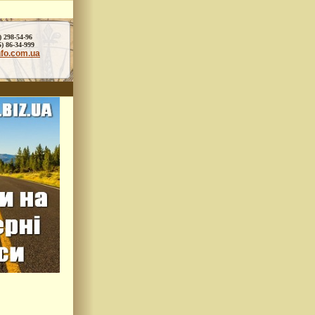
) 298-54-96
86-34-999
nfo.com.ua