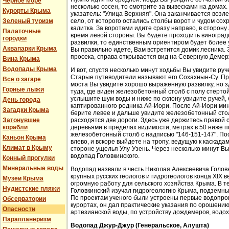
Черное море
несколько сосен, то смотрите за вывесками на домах.
Курорты Крыма
указатель: "Улица Верхняя". Она заканчивается возл
Зеленый туризм
село, от которого остались столбы ворот и чудом со
калитка. За воротами идите сразу направо, в сторон
Палаточные
время левой стороны. Вы будете проходить виноградн
городки
развилки, то единственным ориентиром будет более у
Аквапарки Крыма
Вы правильно идете, Вам встретится домик лесника. 
просека, справа открывается вид на Северную Демер
Вина Крыма
Водопады Крыма
И вот, спустя несколько минут ходьбы Вы увидите руч
Старые путеводители называют его Сохахнын-Су. Пр
Все о загаре
моста Вы увидите хорошо выраженную развилку, но з
Горные лыжи
туда, где виден железобетонный столб с полу стерто
услышите шум воды и ниже по склону увидите ручей,
День города
каптированного родника Ай-Иори. После Ай-Иори мину
Загадки Крыма
берите левее и дальше увидите железобетонный столб
Затонувшие
расходятся две дороги. Здесь уже держитесь правой 
корабли
деревьями в пределах видимости, метрах в 50 ниже п
железобетонный столб с надписью "146-151-147". По
Каньон Крыма
влево, и вскоре выйдете на тропу, ведущую к каскада
Климат в Крыму
стороне ущелья Улу-Узень. Через несколько минут Вы
водопад Головкинского.
Конный прогулки
Минеральные воды
Водопад назвали в честь Николая Алексеевича Головки
крупных русских геологов и гидрогеологов конца XIX 
Музеи Крыма
огромную работу для сельского хозяйства Крыма. В 
Нудистские пляжи
Головкинский изучал гидрогеологию Крыма, подземн
По проектам ученого были устроены первые водопров
Обсерватории
курортах, он дал практические указания по орошени
Опасности
артезианской воды, по устройству дождемеров, водо
Парапланеризм
Водопад Джур-Джур (Генеральское, Алушта)