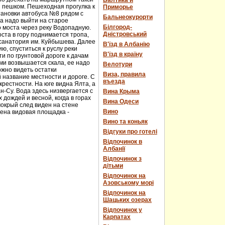
Балтика и
и пешком. Пешеходная прогулка к
Приморье
тановки автобуса №8 рядом с
Бальнеокурорти
а надо выйти на старое
Білгород-
о моста через реку Водопадную.
Дністровський
ста в гору поднимается тропа,
 санатория им. Куйбышева. Далее
В'їзд в Албанію
ю, спуститься к руслу реки
В'їзд в країну
и по грунтовой дороге к дачам
ми возвышается скала, ее надо
Велотури
ожно видеть остатки
Виза, правила
 название местности и дороге. С
въезда
рестности. На юге видна Ялта, а
н-Су. Вода здесь низвергается с
Вина Крыма
дождей и весной, когда в горах
Вина Одеси
мокрый след виден на стене
Вино
оена видовая площадка -
Вино та коньяк
Відгуки про готелі
Відпочинок в
Албанії
Відпочинок з
дітьми
Відпочинок на
Азовському морі
Відпочинок на
Шацьких озерах
Відпочинок у
Карпатах