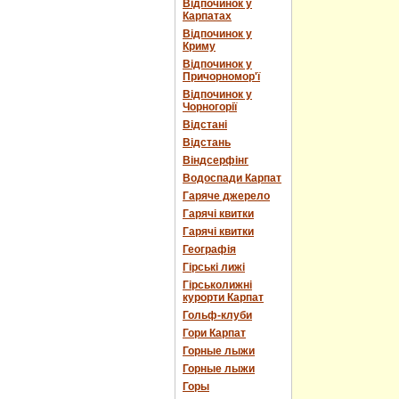
Відпочинок у
Карпатах
Відпочинок у
Криму
Відпочинок у
Причорномор'ї
Відпочинок у
Чорногорії
Відстані
Відстань
Віндсерфінг
Водоспади Карпат
Гаряче джерело
Гарячі квитки
Гарячі квитки
Географія
Гірські лижі
Гірськолижні
курорти Карпат
Гольф-клуби
Гори Карпат
Горные лыжи
Горные лыжи
Горы