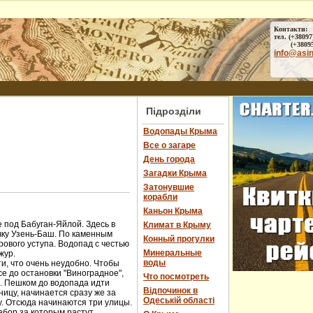
Контакти:
тел. (+38097
(+38095) 
info@asi
Підрозділи
Водопады Крыма
Все о загаре
День города
Загадки Крыма
Затонувшие
корабли
Каньон Крыма
 под Бабуган-Яйлой. Здесь в
Климат в Крыму
чку Узень-Баш. По каменным
Конный прогулки
ового уступа. Водопад с честью
Минеральные
жур.
воды
и, что очень неудобно. Чтобы
е до остановки "Виноградное",
Что посмотреть
ы. Пешком до водопада идти
Відпочинок в
ницу, начинается сразу же за
Одеській області
у. Отсюда начинаются три улицы.
абор за которым растут