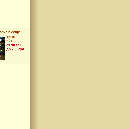
док "Инжир"
Крым
Айя
от 90 грн
до 250 грн