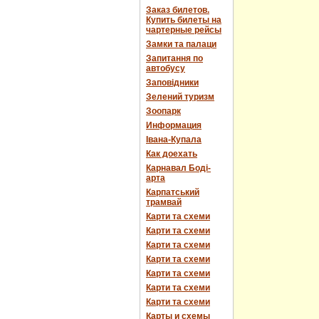
Заказ билетов.
Купить билеты на
чартерные рейсы
Замки та палаци
Запитання по
автобусу
Заповідники
Зелений туризм
Зоопарк
Информация
Івана-Купала
Как доехать
Карнавал Боді-
арта
Карпатський
трамвай
Карти та схеми
Карти та схеми
Карти та схеми
Карти та схеми
Карти та схеми
Карти та схеми
Карти та схеми
Карты и схемы