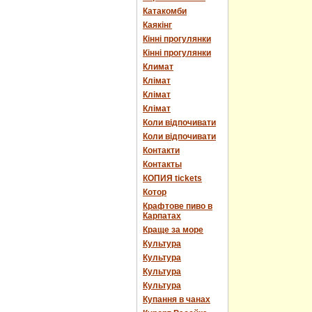
Катакомби
Каякінг
Кінні прогулянки
Кінні прогулянки
Климат
Клімат
Клімат
Клімат
Коли відпочивати
Коли відпочивати
Контакти
Контакты
КОПИЯ tickets
Котор
Крафтове пиво в
Карпатах
Краще за море
Культура
Культура
Культура
Культура
Купання в чанах