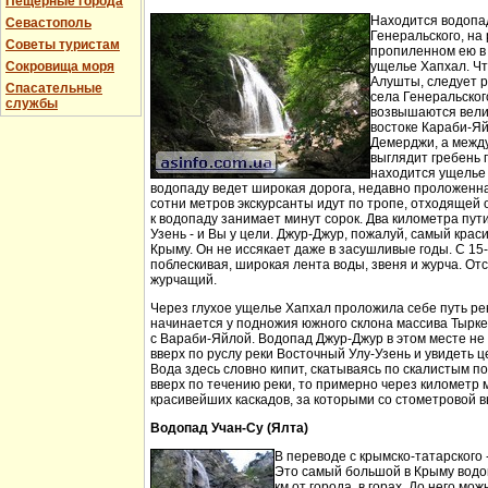
Пещерные города
Находится водопа
Севастополь
Генеральского, на 
Советы туристам
пропиленном ею в
Сокровища моря
ущелье Хапхал. Чт
Алушты, следует 
Спасательные
села Генеральског
службы
возвышаются вели
востоке Караби-Яй
Демерджи, а между
выглядит гребень 
находится ущелье 
водопаду ведет широкая дорога, недавно проложенн
сотни метров экскурсанты идут по тропе, отходящей о
к водопаду занимает минут сорок. Два километра пут
Узень - и Вы у цели. Джур-Джур, пожалуй, самый кра
Крыму. Он не иссякает даже в засушливые годы. С 15
поблескивая, широкая лента воды, звеня и журча. Отс
журчащий.
Через глухое ущелье Хапхал проложила себе путь ре
начинается у подножия южного склона массива Тырк
с Вараби-Яйлой. Водопад Джур-Джур в этом месте н
вверх по руслу реки Восточный Улу-Узень и увидеть ц
Вода здесь словно кипит, скатываясь по скалистым п
вверх по течению реки, то примерно через километр 
красивейших каскадов, за которыми со стометровой в
Водопад Учан-Су (Ялта)
В переводе с крымско-татарского 
Это самый большой в Крыму водо
км от города, в горах. До него м