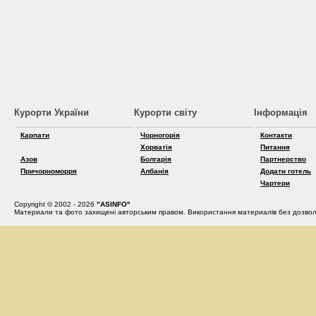
Курорти України
Курорти світу
Інформація
Карпати
Чорногорія
Контакти
Хорватія
Питання
Азов
Болгарія
Партнерство
Причорноморря
Албанія
Додати готель
Чартери
Copyright © 2002 - 2026
"ASINFO"
Материали та фото захищені авторським правом. Використання материалів без дозвол