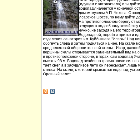
(идущем с автовокзала) или дойт
водопаду начнется у конечной ос
домом-музеем А.П. Чехова. Отсюд
Исарское шоссе, по нему дойти д
На противоположном берегу от мо
ведущая к подсобному хозяйству
нужно, не заходя на его территори
Водопадной, перейти приток и идт
отделения санатория им. Куйбышева "Исары" Над ни
обогнуть слева и затем подняться на нее. На скале м
средневековой оборонительной стены - Исар, давшей
вершины скалы открывается замечательный вид на ок
в противоположной стороне, в горах, сам водопад Уча
высоты 98 м. Водопад особенно красив после сильных 
тает снег, а в засушливое лето он пересыхает, лишь 
отвеса. На скале, с которой срывается водопад, устр
Орлиный залет.