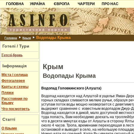
ГОЛОВНА
УКРАЇНА
ЄВРОПА
ЧАРТЕРИ
ПРО НАС
Карпати
Чорногорія
Контакти
Азов
Хорватія
Партнерам
Причорноморря
Болгарія
Додати готель
Водопады Крыма
Шацьк
Албанія
Питання
Головна
Крым
Готелі / Тури
Пошук готелів
Готелі-бронь
Крым
Інформація
Водопады Крыма
Міста і селища
Фотогалерея
Карты и схемы
Водопад Головкинского (Алушта)
Пляжи
Водопад находится над Алуштой в ущелье Яман-Дере
Расстояния по
горных складках сливаются мелкие ручьи, образуя ре
Крыму
уступам поток воды мощно низвергается с девятиметр
выдержит сравнение с известным водопадом Джур-Д
Что посмотреть
Водопад находится в дикой, мало доступной местност
туда попасть, Вам необходимо доехать на троллейбус
Статті
что в десяти минутах езды от Алушты в сторону Ялт
около 4 часов. Тропа, временами переходящая в лест
О Крыме
остановкой и выводит в село, на небольшую площадк
Нужно идти по средней. Когда Вы увидите сетчатый з