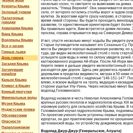
Черное море
несколько сосен, то смотрите за вывесками на домах.
Курорты Крыма
указатель: "Улица Верхняя". Она заканчивается возл
Зеленый туризм
село, от которого остались столбы ворот и чудом со
калитка. За воротами идите сразу направо, в сторон
Палаточные
время левой стороны. Вы будете проходить виноградн
городки
развилки, то единственным ориентиром будет более у
Аквапарки Крыма
Вы правильно идете, Вам встретится домик лесника. 
просека, справа открывается вид на Северную Демер
Вина Крыма
Водопады Крыма
И вот, спустя несколько минут ходьбы Вы увидите руч
Старые путеводители называют его Сохахнын-Су. Пр
Все о загаре
моста Вы увидите хорошо выраженную развилку, но з
Горные лыжи
туда, где виден железобетонный столб с полу стерто
услышите шум воды и ниже по склону увидите ручей,
День города
каптированного родника Ай-Иори. После Ай-Иори мину
Загадки Крыма
берите левее и дальше увидите железобетонный столб
Затонувшие
расходятся две дороги. Здесь уже держитесь правой 
корабли
деревьями в пределах видимости, метрах в 50 ниже п
железобетонный столб с надписью "146-151-147". По
Каньон Крыма
влево, и вскоре выйдете на тропу, ведущую к каскада
Климат в Крыму
стороне ущелья Улу-Узень. Через несколько минут Вы
водопад Головкинского.
Конный прогулки
Минеральные воды
Водопад назвали в честь Николая Алексеевича Головки
крупных русских геологов и гидрогеологов конца XIX 
Музеи Крыма
огромную работу для сельского хозяйства Крыма. В 
Нудистские пляжи
Головкинский изучал гидрогеологию Крыма, подземн
По проектам ученого были устроены первые водопров
Обсерватории
курортах, он дал практические указания по орошени
Опасности
артезианской воды, по устройству дождемеров, водо
Парапланеризм
Водопад Джур-Джур (Генеральское, Алушта)