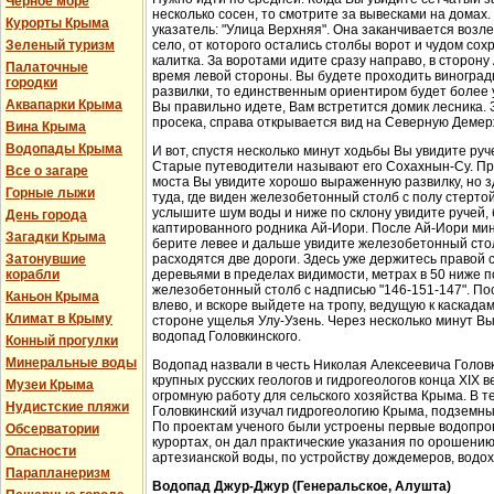
Черное море
несколько сосен, то смотрите за вывесками на домах.
Курорты Крыма
указатель: "Улица Верхняя". Она заканчивается возл
Зеленый туризм
село, от которого остались столбы ворот и чудом со
калитка. За воротами идите сразу направо, в сторон
Палаточные
время левой стороны. Вы будете проходить виноградн
городки
развилки, то единственным ориентиром будет более у
Аквапарки Крыма
Вы правильно идете, Вам встретится домик лесника. 
просека, справа открывается вид на Северную Демер
Вина Крыма
Водопады Крыма
И вот, спустя несколько минут ходьбы Вы увидите руч
Старые путеводители называют его Сохахнын-Су. Пр
Все о загаре
моста Вы увидите хорошо выраженную развилку, но з
Горные лыжи
туда, где виден железобетонный столб с полу стерто
услышите шум воды и ниже по склону увидите ручей,
День города
каптированного родника Ай-Иори. После Ай-Иори мину
Загадки Крыма
берите левее и дальше увидите железобетонный столб
Затонувшие
расходятся две дороги. Здесь уже держитесь правой 
корабли
деревьями в пределах видимости, метрах в 50 ниже п
железобетонный столб с надписью "146-151-147". По
Каньон Крыма
влево, и вскоре выйдете на тропу, ведущую к каскада
Климат в Крыму
стороне ущелья Улу-Узень. Через несколько минут Вы
водопад Головкинского.
Конный прогулки
Минеральные воды
Водопад назвали в честь Николая Алексеевича Головки
крупных русских геологов и гидрогеологов конца XIX 
Музеи Крыма
огромную работу для сельского хозяйства Крыма. В 
Нудистские пляжи
Головкинский изучал гидрогеологию Крыма, подземн
По проектам ученого были устроены первые водопров
Обсерватории
курортах, он дал практические указания по орошени
Опасности
артезианской воды, по устройству дождемеров, водо
Парапланеризм
Водопад Джур-Джур (Генеральское, Алушта)