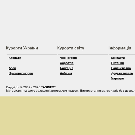
Курорти України
Курорти світу
Інформація
Карпати
Чорногорія
Контакти
Хорватія
Питання
Азов
Болгарія
Партнерство
Причорноморря
Албанія
Додати готель
Чартери
Copyright © 2002 - 2026
"ASINFO"
Материали та фото захищені авторським правом. Використання материалів без дозвол