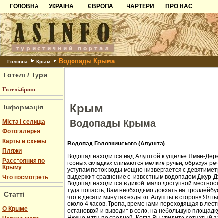
ГОЛОВНА
УКРАЇНА
ЄВРОПА
ЧАРТЕРИ
ПРО НАС
Карпати
Чорногорія
Контакти
Азов
Хорватія
Партнерам
Причорноморря
Болгарія
Додати готель
Водопады Крыма
Шацьк
Албанія
Питання
Головна
Крым
Готелі / Тури
Пошук готелів
Готелі-бронь
Крым
Інформація
Водопады Крыма
Міста і селища
Фотогалерея
Карты и схемы
Водопад Головкинского (Алушта)
Пляжи
Водопад находится над Алуштой в ущелье Яман-Дере
Расстояния по
горных складках сливаются мелкие ручьи, образуя ре
Крыму
уступам поток воды мощно низвергается с девятиметр
выдержит сравнение с известным водопадом Джур-Д
Что посмотреть
Водопад находится в дикой, мало доступной местност
туда попасть, Вам необходимо доехать на троллейбус
Статті
что в десяти минутах езды от Алушты в сторону Ялт
около 4 часов. Тропа, временами переходящая в лест
О Крыме
остановкой и выводит в село, на небольшую площадк
Нужно идти по средней. Когда Вы увидите сетчатый з