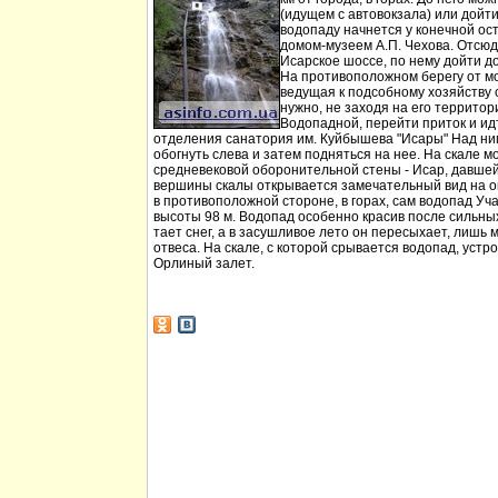
(идущем с автовокзала) или дойт
водопаду начнется у конечной ос
домом-музеем А.П. Чехова. Отсюд
Исарское шоссе, по нему дойти д
На противоположном берегу от мо
ведущая к подсобному хозяйству
нужно, не заходя на его территори
Водопадной, перейти приток и идт
отделения санатория им. Куйбышева "Исары" Над ни
обогнуть слева и затем подняться на нее. На скале м
средневековой оборонительной стены - Исар, давшей
вершины скалы открывается замечательный вид на ок
в противоположной стороне, в горах, сам водопад Уча
высоты 98 м. Водопад особенно красив после сильных 
тает снег, а в засушливое лето он пересыхает, лишь 
отвеса. На скале, с которой срывается водопад, устр
Орлиный залет.