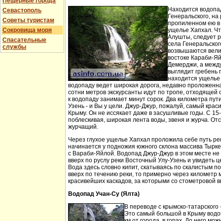
Пещерные города
Находится водопа
Севастополь
Генеральского, на 
Советы туристам
пропиленном ею в
Сокровища моря
ущелье Хапхал. Чт
Алушты, следует 
Спасательные
села Генеральског
службы
возвышаются вели
востоке Караби-Яй
Демерджи, а между
выглядит гребень 
находится ущелье 
водопаду ведет широкая дорога, недавно проложенн
сотни метров экскурсанты идут по тропе, отходящей о
к водопаду занимает минут сорок. Два километра пут
Узень - и Вы у цели. Джур-Джур, пожалуй, самый кра
Крыму. Он не иссякает даже в засушливые годы. С 15
поблескивая, широкая лента воды, звеня и журча. Отс
журчащий.
Через глухое ущелье Хапхал проложила себе путь ре
начинается у подножия южного склона массива Тырк
с Вараби-Яйлой. Водопад Джур-Джур в этом месте н
вверх по руслу реки Восточный Улу-Узень и увидеть ц
Вода здесь словно кипит, скатываясь по скалистым п
вверх по течению реки, то примерно через километр 
красивейших каскадов, за которыми со стометровой в
Водопад Учан-Су (Ялта)
В переводе с крымско-татарского 
Это самый большой в Крыму водо
км от города, в горах. До него м