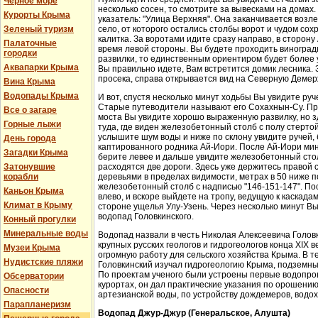
Черное море
несколько сосен, то смотрите за вывесками на домах.
Курорты Крыма
указатель: "Улица Верхняя". Она заканчивается возл
Зеленый туризм
село, от которого остались столбы ворот и чудом со
калитка. За воротами идите сразу направо, в сторон
Палаточные
время левой стороны. Вы будете проходить виноградн
городки
развилки, то единственным ориентиром будет более у
Аквапарки Крыма
Вы правильно идете, Вам встретится домик лесника. 
просека, справа открывается вид на Северную Демер
Вина Крыма
Водопады Крыма
И вот, спустя несколько минут ходьбы Вы увидите руч
Старые путеводители называют его Сохахнын-Су. Пр
Все о загаре
моста Вы увидите хорошо выраженную развилку, но з
Горные лыжи
туда, где виден железобетонный столб с полу стерто
услышите шум воды и ниже по склону увидите ручей,
День города
каптированного родника Ай-Иори. После Ай-Иори мину
Загадки Крыма
берите левее и дальше увидите железобетонный столб
Затонувшие
расходятся две дороги. Здесь уже держитесь правой 
корабли
деревьями в пределах видимости, метрах в 50 ниже п
железобетонный столб с надписью "146-151-147". По
Каньон Крыма
влево, и вскоре выйдете на тропу, ведущую к каскада
Климат в Крыму
стороне ущелья Улу-Узень. Через несколько минут Вы
водопад Головкинского.
Конный прогулки
Минеральные воды
Водопад назвали в честь Николая Алексеевича Головки
крупных русских геологов и гидрогеологов конца XIX 
Музеи Крыма
огромную работу для сельского хозяйства Крыма. В 
Нудистские пляжи
Головкинский изучал гидрогеологию Крыма, подземн
По проектам ученого были устроены первые водопров
Обсерватории
курортах, он дал практические указания по орошени
Опасности
артезианской воды, по устройству дождемеров, водо
Парапланеризм
Водопад Джур-Джур (Генеральское, Алушта)