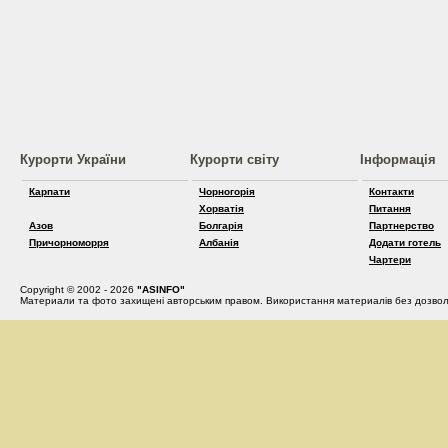
Курорти України
Курорти світу
Інформація
Карпати
Чорногорія
Контакти
Хорватія
Питання
Азов
Болгарія
Партнерство
Причорноморря
Албанія
Додати готель
Чартери
Copyright © 2002 - 2026
"ASINFO"
Материали та фото захищені авторським правом. Використання материалів без дозвол