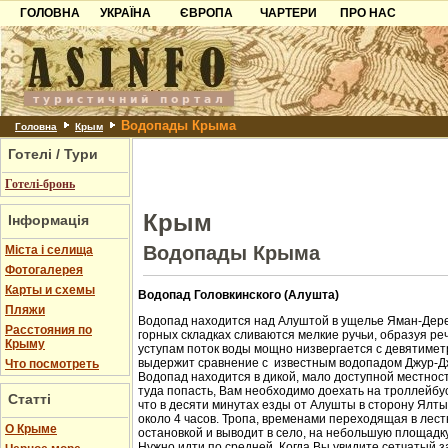
ГОЛОВНА
УКРАЇНА
ЄВРОПА
ЧАРТЕРИ
ПРО НАС
Карпати
Чорногорія
Контакти
Азов
Хорватія
Партнерам
Причорноморря
Болгарія
Додати готель
Водопады Крыма
Шацьк
Албанія
Питання
Головна
Крым
Готелі / Тури
Пошук готелів
Готелі-бронь
Крым
Інформація
Водопады Крыма
Міста і селища
Фотогалерея
Карты и схемы
Водопад Головкинского (Алушта)
Пляжи
Водопад находится над Алуштой в ущелье Яман-Дере
Расстояния по
горных складках сливаются мелкие ручьи, образуя ре
Крыму
уступам поток воды мощно низвергается с девятиметр
выдержит сравнение с известным водопадом Джур-Д
Что посмотреть
Водопад находится в дикой, мало доступной местност
туда попасть, Вам необходимо доехать на троллейбус
Статті
что в десяти минутах езды от Алушты в сторону Ялт
около 4 часов. Тропа, временами переходящая в лест
О Крыме
остановкой и выводит в село, на небольшую площадк
Нужно идти по средней. Когда Вы увидите сетчатый з