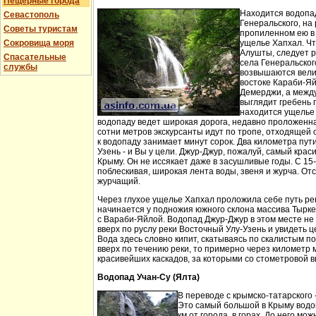
Пещерные города
Находится водопа
Севастополь
Генеральского, на 
Советы туристам
пропиленном ею в
Сокровища моря
ущелье Хапхал. Чт
Алушты, следует 
Спасательные
села Генеральског
службы
возвышаются вели
востоке Караби-Яй
Демерджи, а между
выглядит гребень 
находится ущелье 
водопаду ведет широкая дорога, недавно проложенн
сотни метров экскурсанты идут по тропе, отходящей о
к водопаду занимает минут сорок. Два километра пут
Узень - и Вы у цели. Джур-Джур, пожалуй, самый кра
Крыму. Он не иссякает даже в засушливые годы. С 15
поблескивая, широкая лента воды, звеня и журча. Отс
журчащий.
Через глухое ущелье Хапхал проложила себе путь ре
начинается у подножия южного склона массива Тырк
с Вараби-Яйлой. Водопад Джур-Джур в этом месте н
вверх по руслу реки Восточный Улу-Узень и увидеть ц
Вода здесь словно кипит, скатываясь по скалистым п
вверх по течению реки, то примерно через километр 
красивейших каскадов, за которыми со стометровой в
Водопад Учан-Су (Ялта)
В переводе с крымско-татарского 
Это самый большой в Крыму водо
км от города, в горах. До него м