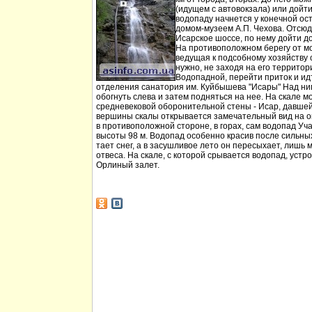
(идущем с автовокзала) или дойт
водопаду начнется у конечной ос
домом-музеем А.П. Чехова. Отсюд
Исарское шоссе, по нему дойти д
На противоположном берегу от мо
ведущая к подсобному хозяйству
нужно, не заходя на его территори
Водопадной, перейти приток и идт
отделения санатория им. Куйбышева "Исары" Над ни
обогнуть слева и затем подняться на нее. На скале м
средневековой оборонительной стены - Исар, давшей
вершины скалы открывается замечательный вид на ок
в противоположной стороне, в горах, сам водопад Уча
высоты 98 м. Водопад особенно красив после сильных 
тает снег, а в засушливое лето он пересыхает, лишь 
отвеса. На скале, с которой срывается водопад, устр
Орлиный залет.