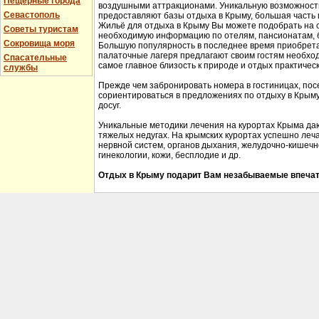
Пещерные города
воздушными аттракционами. Уникальную возможность 
Севастополь
предоставляют базы отдыха в Крыму, большая часть 
Жильё для отдыха в Крыму Вы можете подобрать на 
Советы туристам
необходимую информацию по отелям, пансионатам, б
Сокровища моря
Большую популярность в последнее время приобрета
палаточные лагеря предлагают своим гостям необхо
Спасательные
самое главное близость к природе и отдых практичес
службы
Прежде чем забронировать номера в гостиницах, пос
сориентироваться в предложениях по отдыху в Крыму,
досуг.
Уникальные методики лечения на курортах Крыма да
тяжелых недугах. На крымских курортах успешно леч
нервной систем, органов дыхания, желудочно-кишечно
гинекологии, кожи, бесплодие и др.
Отдых в Крыму подарит Вам незабываемые впечат