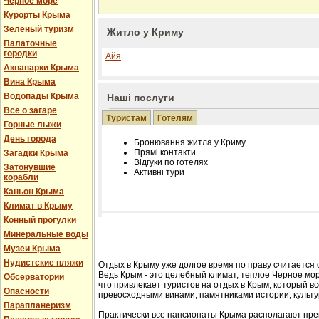
Черное море
Курорты Крыма
Зеленый туризм
Житло у Криму
Палаточные
городки
Айя
Аквапарки Крыма
Вина Крыма
Водопады Крыма
Наші послуги
Все о загаре
Туристам
Готелям
Горные лыжи
День города
Бронювання житла у Криму
Прямі контакти
Загадки Крыма
Відгуки по готелях
Затонувшие
Активні тури
корабли
Каньон Крыма
Климат в Крыму
Конный прогулки
Розміщення інформації про готель на нашому
Минеральные воды
Редагування інформації і цін на вимогу
Музеи Крыма
Лічільник відвідувачів
Нудистские пляжи
Отдых в Крыму уже долгое время по праву считается
Ведь Крым - это целебный климат, теплое Черное мор
Обсерватории
что привлекает туристов на отдых в Крым, который в
Опасности
превосходными винами, памятниками истории, культур
Парапланеризм
Практически все пансионаты Крыма располагают пре