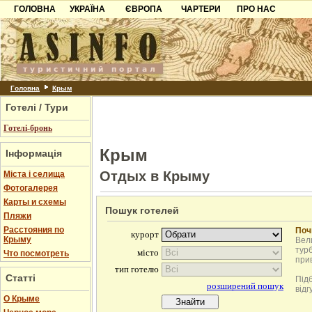
ГОЛОВНА
УКРАЇНА
ЄВРОПА
ЧАРТЕРИ
ПРО НАС
Карпати
Чорногорія
Контакти
Азов
Хорватія
Партнерам
Причорноморря
Болгарія
Додати готель
Шацьк
Албанія
Питання
Головна
Крым
Готелі / Тури
Пошук готелів
Готелі-бронь
Крым
Інформація
Отдых в Крыму
Міста і селища
Фотогалерея
Карты и схемы
Пошук готелей
Пляжи
Расстояния по
Поч
Крыму
Вели
турб
Что посмотреть
при
Статті
Під
відг
О Крыме