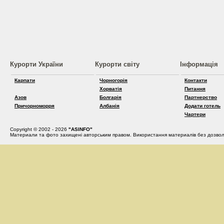
Курорти України
Курорти світу
Інформація
Карпати
Чорногорія
Контакти
Хорватія
Питання
Азов
Болгарія
Партнерство
Причорноморря
Албанія
Додати готель
Чартери
Copyright © 2002 - 2026
"ASINFO"
Материали та фото захищені авторським правом. Використання материалів без дозвол