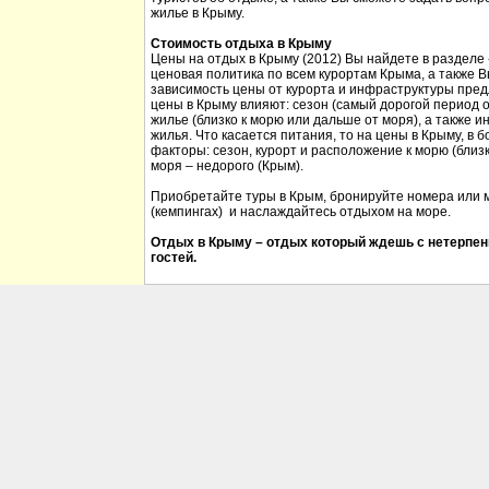
жилье в Крыму.
Стоимость отдыха в Крыму
Цены на отдых в Крыму (2012) Вы найдете в разделе
ценовая политика по всем курортам Крыма, а также 
зависимость цены от курорта и инфраструктуры пред
цены в Крыму влияют: сезон (самый дорогой период от
жилье (близко к морю или дальше от моря), а также 
жилья. Что касается питания, то на цены в Крыму, в
факторы: сезон, курорт и расположение к морю (близк
моря – недорого (Крым).
Приобретайте туры в Крым, бронируйте номера или м
(кемпингах) и наслаждайтесь отдыхом на море.
Отдых в Крыму – отдых который ждешь с нетерпен
гостей.