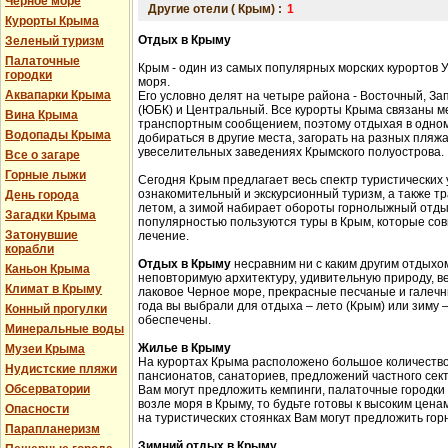
Черное море
Другие отели ( Крым) :
1
Курорты Крыма
Отдых в Крыму
Зеленый туризм
Палаточные
Крым - один из самых популярных морских курортов 
городки
моря.
Аквапарки Крыма
Его условно делят на четыре района - Восточный, З
(ЮБК) и Центральный. Все курорты Крыма связаны 
Вина Крыма
транспортным сообщением, поэтому отдыхая в одном
Водопады Крыма
добираться в другие места, загорать на разных пляжа
увеселительных заведениях Крымского полуострова.
Все о загаре
Горные лыжи
Сегодня Крым предлагает весь спектр туристических 
ознакомительный и экскурсионный туризм, а также 
День города
летом, а зимой набирает обороты горнолыжный отды
Загадки Крыма
популярностью пользуются туры в Крым, которые сов
Затонувшие
лечение.
корабли
Отдых в Крыму
несравним ни с каким другим отдыхом
Каньон Крыма
неповторимую архитектуру, удивительную природу, в
Климат в Крыму
лаковое Черное море, прекрасные песчаные и галечн
года вы выбрали для отдыха – лето (Крым) или зиму
Конный прогулки
обеспечены.
Минеральные воды
Жилье в Крыму
Музеи Крыма
На курортах Крыма расположено большое количество 
Нудистские пляжи
пансионатов, санаториев, предложений частного сек
Обсерватории
Вам могут предложить кемпинги, палаточные городки
возле моря в Крыму, то будьте готовы к высоким цена
Опасности
на туристических стоянках Вам могут предложить гор
Парапланеризм
Зимний отдых в Крыму