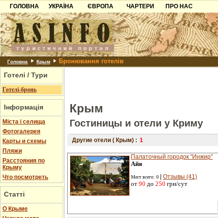
ГОЛОВНА
УКРАЇНА
ЄВРОПА
ЧАРТЕРИ
ПРО НАС
Карпати
Чорногорія
Контакти
Азов
Хорватія
Партнерам
Причорноморря
Болгарія
Додати готель
Бронювання готелів
Шацьк
Албанія
Питання
Головна
Крым
Готелі / Тури
Пошук готелів
Готелі-бронь
Крым
Інформація
Гостиницы и отели у Криму
Міста і селища
Фотогалерея
Другие отели ( Крым) :
1
Карты и схемы
Пляжи
Палаточный городок "Инжир"
Расстояния по
Айя
Крыму
|
Отзывы (41)
Что посмотреть
Мест всего: 0
от
90
до
250
грн/сут
Статті
О Крыме