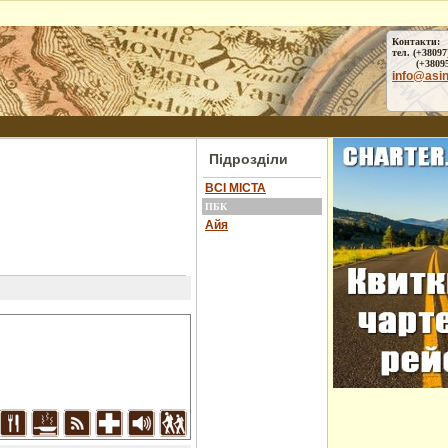
Контакти:
тел. (+38097
(+38095) 
info@asi
Підрозділи
ВСІ МІСТА
ПБК
Айя