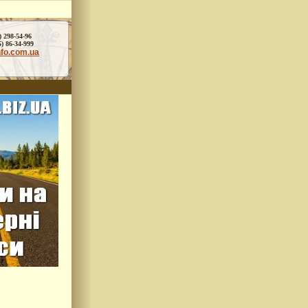
) 298-54-96
86-34-999
nfo.com.ua