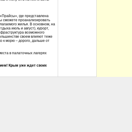
 «Прайсы», где представлена
Вы сможете проанализировать
лагаемого жилья. В основном, на
дыха июль и август), курорт,
инфраструктура возможного
 большинстве своем влияют теже
о к морю – дорого, дальше от
еста в палаточных лагерях
ием! Крым уже ждет своих