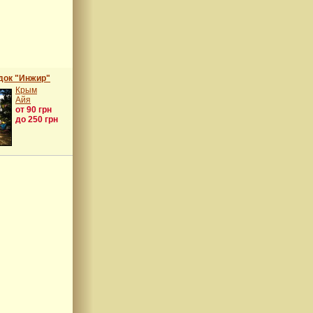
док "Инжир"
Крым
Айя
от 90 грн
до 250 грн