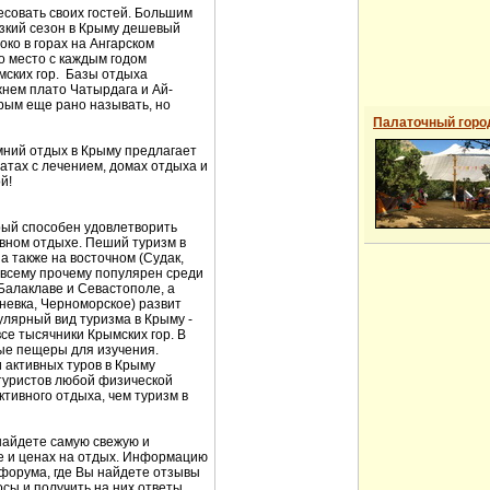
есовать своих гостей. Большим
изкий сезон в Крыму дешевый
око в горах на Ангарском
о место с каждым годом
мских гор. Базы отдыха
жнем плато Чатырдага и Ай-
рым еще рано называть, но
Палаточный горо
имний отдых в Крыму предлагает
атах с лечением, домах отдыха и
й!
рый способен удовлетворить
ивном отдыхе. Пеший туризм в
а также на восточном (Судак,
 всему прочему популярен среди
алаклаве и Севастополе, а
невка, Черноморское) развит
улярный вид туризма в Крыму -
все тысячники Крымских гор. В
ые пещеры для изучения.
 активных туров в Крыму
туристов любой физической
ктивного отдыха, чем туризм в
найдете самую свежую и
ье и ценах на отдых. Информацию
 форума, где Вы найдете отзывы
осы и получить на них ответы