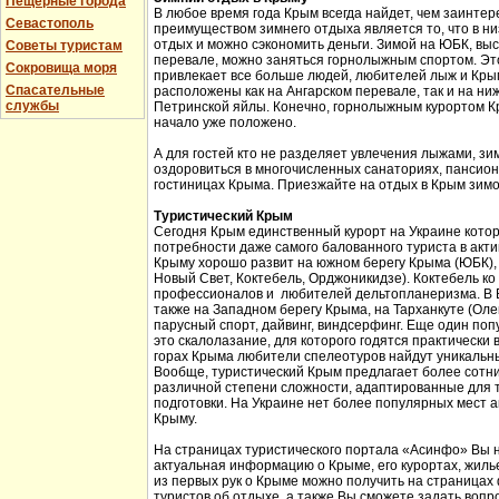
Пещерные города
В любое время года Крым всегда найдет, чем заинтер
Севастополь
преимуществом зимнего отдыха является то, что в н
отдых и можно сэкономить деньги. Зимой на ЮБК, выс
Советы туристам
перевале, можно заняться горнолыжным спортом. Эт
Сокровища моря
привлекает все больше людей, любителей лыж и Кры
Спасательные
расположены как на Ангарском перевале, так и на ни
службы
Петринской яйлы. Конечно, горнолыжным курортом К
начало уже положено.
А для гостей кто не разделяет увлечения лыжами, з
оздоровиться в многочисленных санаториях, пансион
гостиницах Крыма. Приезжайте на отдых в Крым зимо
Туристический Крым
Сегодня Крым единственный курорт на Украине кото
потребности даже самого балованного туриста в акт
Крыму хорошо развит на южном берегу Крыма (ЮБК), 
Новый Свет, Коктебель, Орджоникидзе). Коктебель ко
профессионалов и любителей дельтопланеризма. В Б
также на Западном берегу Крыма, на Тарханкуте (Оле
парусный спорт, дайвинг, виндсерфинг. Еще один поп
это скалолазание, для которого годятся практически 
горах Крыма любители спелеотуров найдут уникальн
Вообще, туристический Крым предлагает более сотни
различной степени сложности, адаптированные для 
подготовки. На Украине нет более популярных мест а
Крыму.
На страницах туристического портала «Асинфо» Вы 
актуальная информацию о Крыме, его курортах, жил
из первых рук о Крыме можно получить на страницах
туристов об отдыхе, а также Вы сможете задать вопр