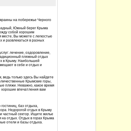
Украины на побережье Черного
ападный, Южный берег Крыма
между собой хорошим
 месте, Вы можете с легкостью
х и развлекаться в разных
услуг: лечение, оздоровление,
традиционный пляжный отдых
х в Крыму. Наибольшей
мещают в себе и отдых и
, ведь только здесь Вы найдете
еличественные Крымские горы,
ые пляжи. Неважно, какое время
 – хорошие впечатления вам
гостиниц, баз отдыха,
тора. Недорогой отдых в Крыму
 и частный сектор. Ищите жилье
м на отдых. Отдых в горах Крыма
ные отели и базы отдыха.