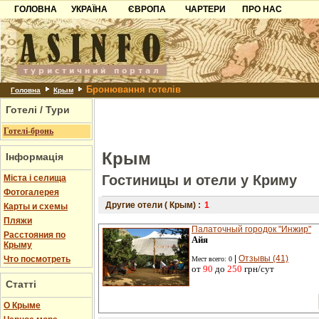
ГОЛОВНА
УКРАЇНА
ЄВРОПА
ЧАРТЕРИ
ПРО НАС
Карпати
Чорногорія
Контакти
Азов
Хорватія
Партнерам
Причорноморря
Болгарія
Додати готель
Бронювання готелів
Шацьк
Албанія
Питання
Головна
Крым
Готелі / Тури
Пошук готелів
Готелі-бронь
Крым
Інформація
Гостиницы и отели у Криму
Міста і селища
Фотогалерея
Другие отели ( Крым) :
1
Карты и схемы
Пляжи
Палаточный городок "Инжир"
Расстояния по
Айя
Крыму
|
Отзывы (41)
Что посмотреть
Мест всего: 0
от
90
до
250
грн/сут
Статті
О Крыме