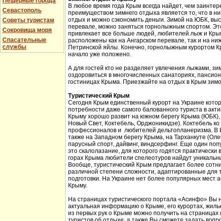
Пещерные города
В любое время года Крым всегда найдет, чем заинтер
Севастополь
преимуществом зимнего отдыха является то, что в н
отдых и можно сэкономить деньги. Зимой на ЮБК, выс
Советы туристам
перевале, можно заняться горнолыжным спортом. Эт
Сокровища моря
привлекает все больше людей, любителей лыж и Кры
Спасательные
расположены как на Ангарском перевале, так и на ни
службы
Петринской яйлы. Конечно, горнолыжным курортом К
начало уже положено.
А для гостей кто не разделяет увлечения лыжами, з
оздоровиться в многочисленных санаториях, пансион
гостиницах Крыма. Приезжайте на отдых в Крым зимо
Туристический Крым
Сегодня Крым единственный курорт на Украине кото
потребности даже самого балованного туриста в акт
Крыму хорошо развит на южном берегу Крыма (ЮБК), 
Новый Свет, Коктебель, Орджоникидзе). Коктебель ко
профессионалов и любителей дельтопланеризма. В Б
также на Западном берегу Крыма, на Тарханкуте (Оле
парусный спорт, дайвинг, виндсерфинг. Еще один поп
это скалолазание, для которого годятся практически 
горах Крыма любители спелеотуров найдут уникальн
Вообще, туристический Крым предлагает более сотни
различной степени сложности, адаптированные для 
подготовки. На Украине нет более популярных мест а
Крыму.
На страницах туристического портала «Асинфо» Вы 
актуальная информацию о Крыме, его курортах, жил
из первых рук о Крыме можно получить на страницах
туристов об отдыхе, а также Вы сможете задать вопр