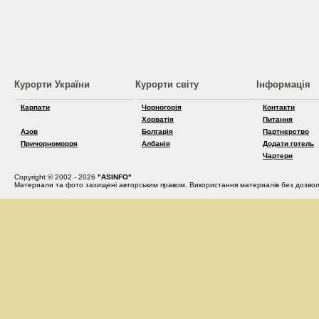
Курорти України
Курорти світу
Інформація
Карпати
Чорногорія
Контакти
Хорватія
Питання
Азов
Болгарія
Партнерство
Причорноморря
Албанія
Додати готель
Чартери
Copyright © 2002 - 2026
"ASINFO"
Материали та фото захищені авторським правом. Використання материалів без дозвол