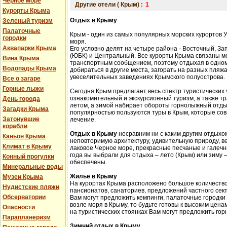
Черное море
Другие отели ( Крым) :
1
Курорты Крыма
Отдых в Крыму
Зеленый туризм
Палаточные
Крым - один из самых популярных морских курортов 
городки
моря.
Аквапарки Крыма
Его условно делят на четыре района - Восточный, З
(ЮБК) и Центральный. Все курорты Крыма связаны 
Вина Крыма
транспортным сообщением, поэтому отдыхая в одном
Водопады Крыма
добираться в другие места, загорать на разных пляжа
увеселительных заведениях Крымского полуострова.
Все о загаре
Горные лыжи
Сегодня Крым предлагает весь спектр туристических 
ознакомительный и экскурсионный туризм, а также 
День города
летом, а зимой набирает обороты горнолыжный отды
Загадки Крыма
популярностью пользуются туры в Крым, которые сов
Затонувшие
лечение.
корабли
Отдых в Крыму
несравним ни с каким другим отдыхом
Каньон Крыма
неповторимую архитектуру, удивительную природу, в
Климат в Крыму
лаковое Черное море, прекрасные песчаные и галечн
года вы выбрали для отдыха – лето (Крым) или зиму
Конный прогулки
обеспечены.
Минеральные воды
Жилье в Крыму
Музеи Крыма
На курортах Крыма расположено большое количество 
Нудистские пляжи
пансионатов, санаториев, предложений частного сек
Обсерватории
Вам могут предложить кемпинги, палаточные городки
возле моря в Крыму, то будьте готовы к высоким цена
Опасности
на туристических стоянках Вам могут предложить гор
Парапланеризм
Зимний отдых в Крыму