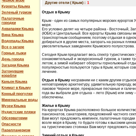
Черное море
Другие отели ( Крым) :
1
Курорты Крыма
Отдых в Крыму
Зеленый туризм
Палаточные
Крым - один из самых популярных морских курортов 
городки
моря.
Аквапарки Крыма
Его условно делят на четыре района - Восточный, З
(ЮБК) и Центральный. Все курорты Крыма связаны 
Вина Крыма
транспортным сообщением, поэтому отдыхая в одном
Водопады Крыма
добираться в другие места, загорать на разных пляжа
увеселительных заведениях Крымского полуострова.
Все о загаре
Горные лыжи
Сегодня Крым предлагает весь спектр туристических 
ознакомительный и экскурсионный туризм, а также 
День города
летом, а зимой набирает обороты горнолыжный отды
Загадки Крыма
популярностью пользуются туры в Крым, которые сов
Затонувшие
лечение.
корабли
Отдых в Крыму
несравним ни с каким другим отдыхом
Каньон Крыма
неповторимую архитектуру, удивительную природу, в
Климат в Крыму
лаковое Черное море, прекрасные песчаные и галечн
года вы выбрали для отдыха – лето (Крым) или зиму
Конный прогулки
обеспечены.
Минеральные воды
Жилье в Крыму
Музеи Крыма
На курортах Крыма расположено большое количество 
Нудистские пляжи
пансионатов, санаториев, предложений частного сек
Обсерватории
Вам могут предложить кемпинги, палаточные городки
возле моря в Крыму, то будьте готовы к высоким цена
Опасности
на туристических стоянках Вам могут предложить гор
Парапланеризм
Зимний отдых в Крыму