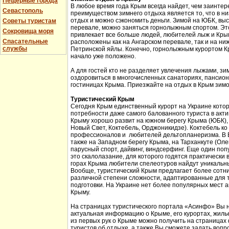
Пещерные города
В любое время года Крым всегда найдет, чем заинтер
Севастополь
преимуществом зимнего отдыха является то, что в н
отдых и можно сэкономить деньги. Зимой на ЮБК, выс
Советы туристам
перевале, можно заняться горнолыжным спортом. Эт
Сокровища моря
привлекает все больше людей, любителей лыж и Кры
Спасательные
расположены как на Ангарском перевале, так и на ни
службы
Петринской яйлы. Конечно, горнолыжным курортом К
начало уже положено.
А для гостей кто не разделяет увлечения лыжами, з
оздоровиться в многочисленных санаториях, пансион
гостиницах Крыма. Приезжайте на отдых в Крым зимо
Туристический Крым
Сегодня Крым единственный курорт на Украине кото
потребности даже самого балованного туриста в акт
Крыму хорошо развит на южном берегу Крыма (ЮБК), 
Новый Свет, Коктебель, Орджоникидзе). Коктебель ко
профессионалов и любителей дельтопланеризма. В Б
также на Западном берегу Крыма, на Тарханкуте (Оле
парусный спорт, дайвинг, виндсерфинг. Еще один поп
это скалолазание, для которого годятся практически 
горах Крыма любители спелеотуров найдут уникальн
Вообще, туристический Крым предлагает более сотни
различной степени сложности, адаптированные для 
подготовки. На Украине нет более популярных мест а
Крыму.
На страницах туристического портала «Асинфо» Вы 
актуальная информацию о Крыме, его курортах, жил
из первых рук о Крыме можно получить на страницах
туристов об отдыхе, а также Вы сможете задать вопр