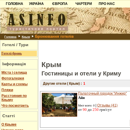
ГОЛОВНА
УКРАЇНА
ЄВРОПА
ЧАРТЕРИ
ПРО НАС
Карпати
Чорногорія
Контакти
Азов
Хорватія
Партнерам
Причорноморря
Болгарія
Додати готель
Бронювання готелів
Шацьк
Албанія
Питання
Головна
Крым
Готелі / Тури
Пошук готелів
Готелі-бронь
Крым
Інформація
Гостиницы и отели у Криму
Міста і селища
Фотогалерея
Другие отели ( Крым) :
1
Карты и схемы
Пляжи
Палаточный городок "Инжир"
Расстояния по
Айя
Крыму
|
Отзывы (41)
Что посмотреть
Мест всего: 0
от
90
до
250
грн/сут
Статті
О Крыме