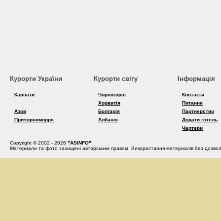
Курорти України
Курорти світу
Інформація
Карпати
Чорногорія
Контакти
Хорватія
Питання
Азов
Болгарія
Партнерство
Причорноморря
Албанія
Додати готель
Чартери
Copyright © 2002 - 2026
"ASINFO"
Материали та фото захищені авторським правом. Використання материалів без дозвол