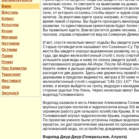
Бальнеокурорти
несколько сосен, то смотрите за вывесками на домах.
Вино
указатель: "Улица Верхняя". Она заканчивается возл
Відстань
село, от которого остались столбы ворот и чудом со
калитка. За воротами идите сразу направо, в сторон
Клімат
время левой стороны. Вы будете проходить виноградн
Культура
развилки, то единственным ориентиром будет более у
Вы правильно идете, Вам встретится домик лесника. 
Кухня
просека, справа открывается вид на Северную Демер
Митниця
И вот, спустя несколько минут ходьбы Вы увидите руч
Натуризм
Старые путеводители называют его Сохахнын-Су. Пр
Острови
моста Вы увидите хорошо выраженную развилку, но з
туда, где виден железобетонный столб с полу стерто
Парки
услышите шум воды и ниже по склону увидите ручей,
Пляжі
каптированного родника Ай-Иори. После Ай-Иори мину
Про Хорватію
берите левее и дальше увидите железобетонный столб
расходятся две дороги. Здесь уже держитесь правой 
Транспорт
деревьями в пределах видимости, метрах в 50 ниже п
Фестивалі
железобетонный столб с надписью "146-151-147". По
влево, и вскоре выйдете на тропу, ведущую к каскада
Ціни
стороне ущелья Улу-Узень. Через несколько минут Вы
Экскурсії
водопад Головкинского.
Водопад назвали в честь Николая Алексеевича Головки
крупных русских геологов и гидрогеологов конца XIX 
огромную работу для сельского хозяйства Крыма. В 
Головкинский изучал гидрогеологию Крыма, подземн
По проектам ученого были устроены первые водопров
курортах, он дал практические указания по орошени
артезианской воды, по устройству дождемеров, водо
Водопад Джур-Джур (Генеральское, Алушта)