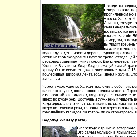
Находится водопа
Генеральского, на 
пропиленном ею в
ущелье Хапхал. Чт
Алушты, следует 
села Генеральског
возвышаются вели
востоке Караби-Яй
Демерджи, а между
выглядит гребень 
находится ущелье 
водопаду ведет широкая дорога, недавно проложенн
сотни метров экскурсанты идут по тропе, отходящей о
к водопаду занимает минут сорок. Два километра пут
Узень - и Вы у цели. Джур-Джур, пожалуй, самый кра
Крыму. Он не иссякает даже в засушливые годы. С 15
поблескивая, широкая лента воды, звеня и журча. Отс
журчащий.
Через глухое ущелье Хапхал проложила себе путь ре
начинается у подножия южного склона массива Тырк
с Вараби-Яйлой. Водопад Джур-Джур в этом месте н
вверх по руслу реки Восточный Улу-Узень и увидеть ц
Вода здесь словно кипит, скатываясь по скалистым п
вверх по течению реки, то примерно через километр 
красивейших каскадов, за которыми со стометровой в
Водопад Учан-Су (Ялта)
В переводе с крымско-татарского 
Это самый большой в Крыму водо
км от города, в горах. До него м