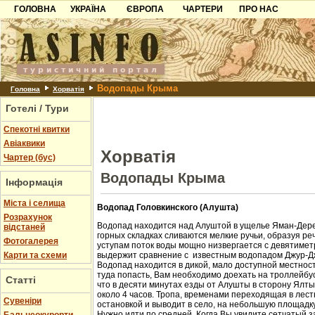
ГОЛОВНА
УКРАЇНА
ЄВРОПА
ЧАРТЕРИ
ПРО НАС
Карпати
Чорногорія
Контакти
Азов
Хорватія
Партнерам
Причорноморря
Болгарія
Додати готель
Водопады Крыма
Шацьк
Албанія
Питання
Головна
Хорватія
Готелі / Тури
Пошук готелів
Спекотні квитки
Авіаквики
Хорватія
Чартер (бус)
Водопады Крыма
Інформація
Міста і селища
Водопад Головкинского (Алушта)
Розрахунок
Водопад находится над Алуштой в ущелье Яман-Дере
відстаней
горных складках сливаются мелкие ручьи, образуя ре
Фотогалерея
уступам поток воды мощно низвергается с девятиметр
Карти та схеми
выдержит сравнение с известным водопадом Джур-Д
Водопад находится в дикой, мало доступной местност
туда попасть, Вам необходимо доехать на троллейбус
Статті
что в десяти минутах езды от Алушты в сторону Ялт
около 4 часов. Тропа, временами переходящая в лест
Cувеніри
остановкой и выводит в село, на небольшую площадк
Нужно идти по средней. Когда Вы увидите сетчатый з