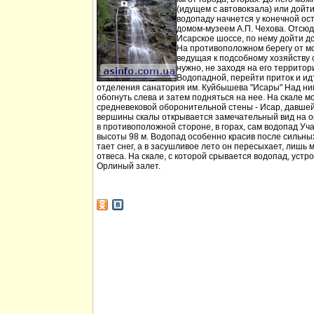
(идущем с автовокзала) или дойт
водопаду начнется у конечной ос
домом-музеем А.П. Чехова. Отсюд
Исарское шоссе, по нему дойти д
На противоположном берегу от мо
ведущая к подсобному хозяйству
нужно, не заходя на его территори
Водопадной, перейти приток и идт
отделения санатория им. Куйбышева "Исары" Над ни
обогнуть слева и затем подняться на нее. На скале м
средневековой оборонительной стены - Исар, давшей
вершины скалы открывается замечательный вид на ок
в противоположной стороне, в горах, сам водопад Уча
высоты 98 м. Водопад особенно красив после сильных 
тает снег, а в засушливое лето он пересыхает, лишь 
отвеса. На скале, с которой срывается водопад, устр
Орлиный залет.