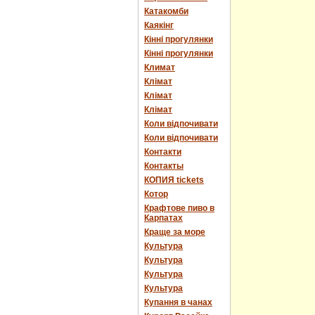
Катакомби
Каякінг
Кінні прогулянки
Кінні прогулянки
Климат
Клімат
Клімат
Клімат
Коли відпочивати
Коли відпочивати
Контакти
Контакты
КОПИЯ tickets
Котор
Крафтове пиво в
Карпатах
Краще за море
Культура
Культура
Культура
Культура
Купання в чанах