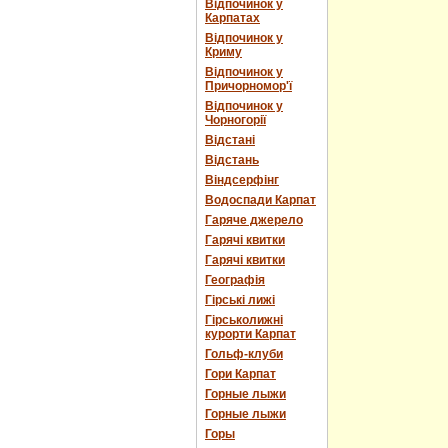
Відпочинок у
Карпатах
Відпочинок у
Криму
Відпочинок у
Причорномор'ї
Відпочинок у
Чорногорії
Відстані
Відстань
Віндсерфінг
Водоспади Карпат
Гаряче джерело
Гарячі квитки
Гарячі квитки
Географія
Гірські лижі
Гірськолижні
курорти Карпат
Гольф-клуби
Гори Карпат
Горные лыжи
Горные лыжи
Горы