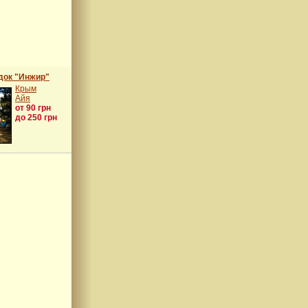
док "Инжир"
Крым
Айя
от 90 грн
до 250 грн