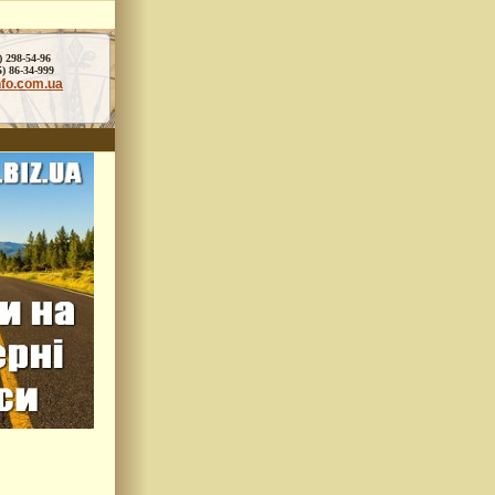
) 298-54-96
86-34-999
nfo.com.ua