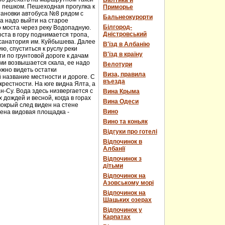
Балтика и
и пешком. Пешеходная прогулка к
Приморье
тановки автобуса №8 рядом с
Бальнеокурорти
а надо выйти на старое
Білгород-
о моста через реку Водопадную.
Дністровський
ста в гору поднимается тропа,
 санатория им. Куйбышева. Далее
В'їзд в Албанію
ю, спуститься к руслу реки
В'їзд в країну
и по грунтовой дороге к дачам
ми возвышается скала, ее надо
Велотури
ожно видеть остатки
Виза, правила
 название местности и дороге. С
въезда
рестности. На юге видна Ялта, а
н-Су. Вода здесь низвергается с
Вина Крыма
дождей и весной, когда в горах
Вина Одеси
мокрый след виден на стене
Вино
оена видовая площадка -
Вино та коньяк
Відгуки про готелі
Відпочинок в
Албанії
Відпочинок з
дітьми
Відпочинок на
Азовському морі
Відпочинок на
Шацьких озерах
Відпочинок у
Карпатах