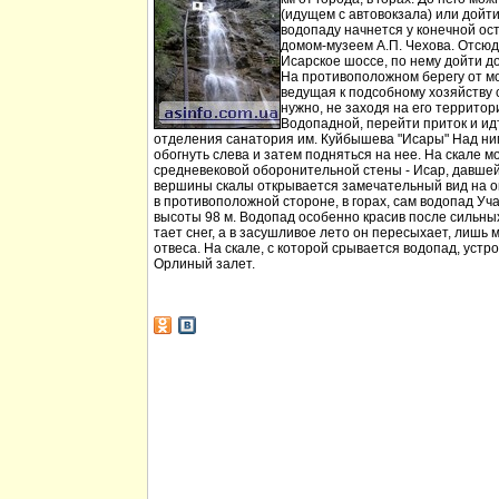
(идущем с автовокзала) или дойт
водопаду начнется у конечной ос
домом-музеем А.П. Чехова. Отсюд
Исарское шоссе, по нему дойти д
На противоположном берегу от мо
ведущая к подсобному хозяйству
нужно, не заходя на его территори
Водопадной, перейти приток и идт
отделения санатория им. Куйбышева "Исары" Над ни
обогнуть слева и затем подняться на нее. На скале м
средневековой оборонительной стены - Исар, давшей
вершины скалы открывается замечательный вид на ок
в противоположной стороне, в горах, сам водопад Уча
высоты 98 м. Водопад особенно красив после сильных 
тает снег, а в засушливое лето он пересыхает, лишь 
отвеса. На скале, с которой срывается водопад, устр
Орлиный залет.