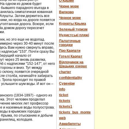
О Крыме
 На одном из домов будет
Чорне море
е бывшего парадного въезда в
хранилась симпатичная кованная
Вилково
у Алушты. Затем держитесь все
Черное море
ики, но когда на дороге появятся
Курорты Крыма
топтанная дорога. Вскоре, если
За домом дорогу пересечет
Зеленый туризм
жи.
Нудистські пляжі
еек, но это еще не водопад.
Палаточные
имерно через 30-40 минут после
городки
десь Вам нужно свернуть вправо,
Про Карпати
й надписью "153". Почти сразу Вы
 берущий начало от
Готелі Карпат
т через 25 вновь развилка,
Відпочинок на
 с надписями "152-147", от него
Шацьких озерах
стороны и вниз. Тут между
о склону, появится очередной
charter
сле столба, начинайте забирать
confidentiality
м. Тропа проходит по правой
Cувеніри
 услышите шум воды. И вот он –
info
ticket
нского (1834-1897) - одного из
века. Этот человек проделал
tickets
течение многих лет профессор
tickets1
ые и наземные воды полуострова.
оды в крымских городах-
tickets_bus_monte
ю Крыма, по отысканию и добыче
web
хранилищ, колодцев.
Авиабилеты