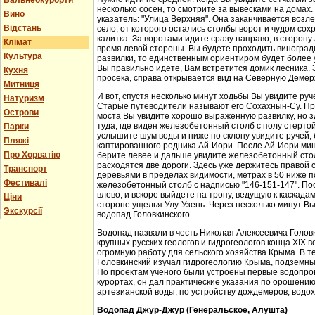
Бальнеокурорти
несколько сосен, то смотрите за вывесками на домах.
Вино
указатель: "Улица Верхняя". Она заканчивается возл
Відстань
село, от которого остались столбы ворот и чудом со
калитка. За воротами идите сразу направо, в сторон
Клімат
время левой стороны. Вы будете проходить виноградн
Культура
развилки, то единственным ориентиром будет более у
Вы правильно идете, Вам встретится домик лесника. 
Кухня
просека, справа открывается вид на Северную Демер
Митниця
И вот, спустя несколько минут ходьбы Вы увидите руч
Натуризм
Старые путеводители называют его Сохахнын-Су. Пр
Острови
моста Вы увидите хорошо выраженную развилку, но з
туда, где виден железобетонный столб с полу стерто
Парки
услышите шум воды и ниже по склону увидите ручей,
Пляжі
каптированного родника Ай-Иори. После Ай-Иори мину
Про Хорватію
берите левее и дальше увидите железобетонный столб
расходятся две дороги. Здесь уже держитесь правой 
Транспорт
деревьями в пределах видимости, метрах в 50 ниже п
Фестивалі
железобетонный столб с надписью "146-151-147". По
влево, и вскоре выйдете на тропу, ведущую к каскада
Ціни
стороне ущелья Улу-Узень. Через несколько минут Вы
Экскурсії
водопад Головкинского.
Водопад назвали в честь Николая Алексеевича Головки
крупных русских геологов и гидрогеологов конца XIX 
огромную работу для сельского хозяйства Крыма. В 
Головкинский изучал гидрогеологию Крыма, подземн
По проектам ученого были устроены первые водопров
курортах, он дал практические указания по орошени
артезианской воды, по устройству дождемеров, водо
Водопад Джур-Джур (Генеральское, Алушта)