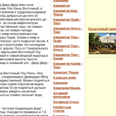
Авіаквики
д Джур-Джур близ села
Авіаквитки
реке Улу-Узень Восточный, в
Авіаквитки Київ-
 глубоком и труднопроходимом
Тірана
обы добраться до него из
рейсовым автобусом доехать до
Авіаквитки Львів -
о. За селом амфитеатром
Тіват
чественные горы: на северо-
Авіаквитки Одеса -
Палаточный горо
ла, на северо-западе -
Тіват
 ними гигантским мостом
Авіаквитки Тіват -
горы Тырке. Ближе к нему и
Львів
Хапхал, густо покрытое лесом. К
ая строителями. Но последние
Авіаквитки Тіват -
т дороги. Путь от Генеральского
Одеса
и вдоль реки Восточный Улу-
Авіаквитки Тіват -
сивый и самый мощный водопад в
Харків
-метровой высоты льется,
юда и название его - Джур-Джур -
Авіаквитки Харків -
Тіват
Аеропорт Тірана
ка Восточный Улу-Узень. Она
е, соединяющего Демерджи-Яйлу
Азовське море
е единственный. Можно подняться
Аквапарк
елую серию порогов-каскадов.
орогам. Если подняться дальше
Аквапарки Крыма
можно увидеть несколько
Активний
ысоты плавно скользит вода.
відпочинок
Активный отдых
Арабатська
- "летучая (падающая) вода".
стрілка
пад. Находится примерно в 7-8
ожно доехать на маршрутном такси