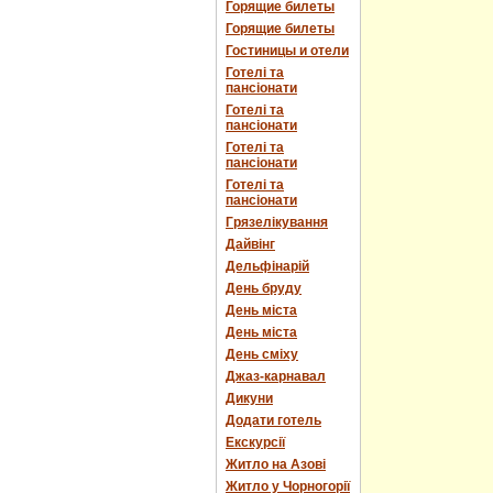
Горящие билеты
Горящие билеты
Гостиницы и отели
Готелі та
пансіонати
Готелі та
пансіонати
Готелі та
пансіонати
Готелі та
пансіонати
Грязелікування
Дайвінг
Дельфінарій
День бруду
День міста
День міста
День сміху
Джаз-карнавал
Дикуни
Додати готель
Екскурсії
Житло на Азові
Житло у Чорногорії