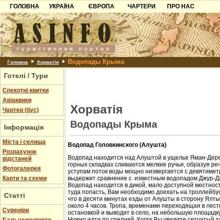
ГОЛОВНА
УКРАЇНА
ЄВРОПА
ЧАРТЕРИ
ПРО НАС
Карпати
Чорногорія
Контакти
Азов
Хорватія
Партнерам
Причорноморря
Болгарія
Додати готель
Водопады Крыма
Шацьк
Албанія
Питання
Головна
Хорватія
Готелі / Тури
Пошук готелів
Спекотні квитки
Авіаквики
Хорватія
Чартер (бус)
Водопады Крыма
Інформація
Міста і селища
Водопад Головкинского (Алушта)
Розрахунок
Водопад находится над Алуштой в ущелье Яман-Дере
відстаней
горных складках сливаются мелкие ручьи, образуя ре
Фотогалерея
уступам поток воды мощно низвергается с девятиметр
Карти та схеми
выдержит сравнение с известным водопадом Джур-Д
Водопад находится в дикой, мало доступной местност
туда попасть, Вам необходимо доехать на троллейбус
Статті
что в десяти минутах езды от Алушты в сторону Ялт
около 4 часов. Тропа, временами переходящая в лест
Cувеніри
остановкой и выводит в село, на небольшую площадк
Нужно идти по средней. Когда Вы увидите сетчатый з