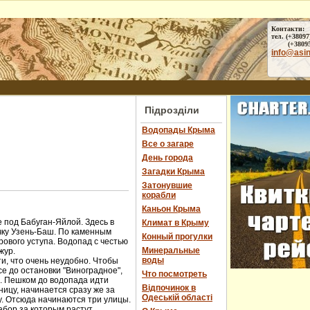
Контакти:
тел. (+38097
(+38095) 
info@asi
Підрозділи
Водопады Крыма
Все о загаре
День города
Загадки Крыма
Затонувшие
корабли
Каньон Крыма
 под Бабуган-Яйлой. Здесь в
Климат в Крыму
чку Узень-Баш. По каменным
Конный прогулки
ового уступа. Водопад с честью
Минеральные
жур.
воды
и, что очень неудобно. Чтобы
е до остановки "Виноградное",
Что посмотреть
ы. Пешком до водопада идти
Відпочинок в
ницу, начинается сразу же за
Одеській області
у. Отсюда начинаются три улицы.
абор за которым растут