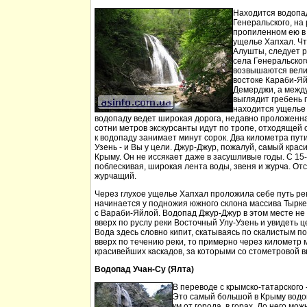
Находится водопа
Генеральского, на 
пропиленном ею в
ущелье Хапхал. Чт
Алушты, следует 
села Генеральског
возвышаются вели
востоке Караби-Яй
Демерджи, а между
выглядит гребень 
находится ущелье 
водопаду ведет широкая дорога, недавно проложенн
сотни метров экскурсанты идут по тропе, отходящей о
к водопаду занимает минут сорок. Два километра пут
Узень - и Вы у цели. Джур-Джур, пожалуй, самый кра
Крыму. Он не иссякает даже в засушливые годы. С 15
поблескивая, широкая лента воды, звеня и журча. Отс
журчащий.
Через глухое ущелье Хапхал проложила себе путь ре
начинается у подножия южного склона массива Тырк
с Вараби-Яйлой. Водопад Джур-Джур в этом месте н
вверх по руслу реки Восточный Улу-Узень и увидеть ц
Вода здесь словно кипит, скатываясь по скалистым п
вверх по течению реки, то примерно через километр 
красивейших каскадов, за которыми со стометровой в
Водопад Учан-Су (Ялта)
В переводе с крымско-татарского 
Это самый большой в Крыму водо
км от города, в горах. До него м