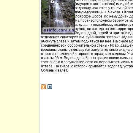
(идущем с автовокзала) или дойт
водопаду начнется у конечной ос
домом-музеем А.П. Чехова. Отсюд
Исарское шоссе, по нему дойти д
На противоположном берегу от мо
ведущая к подсобному хозяйству
нужно, не заходя на его территори
Водопадной, перейти приток и идт
отделения санатория им. Куйбышева "Исары" Над ни
обогнуть слева и затем подняться на нее. На скале м
средневековой оборонительной стены - Исар, давшей
вершины скалы открывается замечательный вид на ок
в противоположной стороне, в горах, сам водопад Уча
высоты 98 м. Водопад особенно красив после сильных 
тает снег, а в засушливое лето он пересыхает, лишь 
отвеса. На скале, с которой срывается водопад, устр
Орлиный залет.