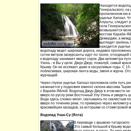
Находится водопа
Генеральского, на 
пропиленном ею в
ущелье Хапхал. Чт
Алушты, следует 
села Генеральског
возвышаются вели
востоке Караби-Яй
Демерджи, а между
выглядит гребень 
находится ущелье 
водопаду ведет широкая дорога, недавно проложенн
сотни метров экскурсанты идут по тропе, отходящей о
к водопаду занимает минут сорок. Два километра пут
Узень - и Вы у цели. Джур-Джур, пожалуй, самый кра
Крыму. Он не иссякает даже в засушливые годы. С 15
поблескивая, широкая лента воды, звеня и журча. Отс
журчащий.
Через глухое ущелье Хапхал проложила себе путь ре
начинается у подножия южного склона массива Тырк
с Вараби-Яйлой. Водопад Джур-Джур в этом месте н
вверх по руслу реки Восточный Улу-Узень и увидеть ц
Вода здесь словно кипит, скатываясь по скалистым п
вверх по течению реки, то примерно через километр 
красивейших каскадов, за которыми со стометровой в
Водопад Учан-Су (Ялта)
В переводе с крымско-татарского 
Это самый большой в Крыму водо
км от города, в горах. До него м