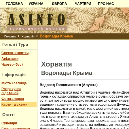
ГОЛОВНА
УКРАЇНА
ЄВРОПА
ЧАРТЕРИ
ПРО НАС
Карпати
Чорногорія
Контакти
Азов
Хорватія
Партнерам
Причорноморря
Болгарія
Додати готель
Водопады Крыма
Шацьк
Албанія
Питання
Головна
Хорватія
Готелі / Тури
Пошук готелів
Спекотні квитки
Авіаквики
Хорватія
Чартер (бус)
Водопады Крыма
Інформація
Міста і селища
Водопад Головкинского (Алушта)
Розрахунок
Водопад находится над Алуштой в ущелье Яман-Дере
відстаней
горных складках сливаются мелкие ручьи, образуя ре
Фотогалерея
уступам поток воды мощно низвергается с девятиметр
Карти та схеми
выдержит сравнение с известным водопадом Джур-Д
Водопад находится в дикой, мало доступной местност
туда попасть, Вам необходимо доехать на троллейбус
Статті
что в десяти минутах езды от Алушты в сторону Ялт
около 4 часов. Тропа, временами переходящая в лест
Cувеніри
остановкой и выводит в село, на небольшую площадк
Нужно идти по средней. Когда Вы увидите сетчатый з