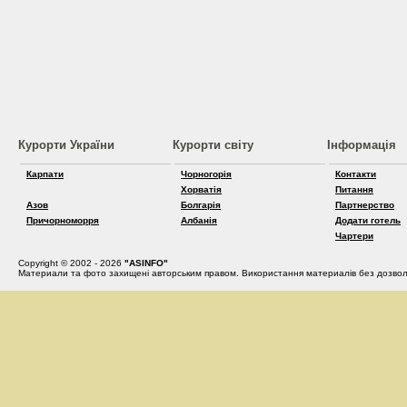
Курорти України
Курорти світу
Інформація
Карпати
Чорногорія
Контакти
Хорватія
Питання
Азов
Болгарія
Партнерство
Причорноморря
Албанія
Додати готель
Чартери
Copyright © 2002 - 2026
"ASINFO"
Материали та фото захищені авторським правом. Використання материалів без дозвол