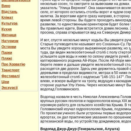
Бальнеокурорти
несколько сосен, то смотрите за вывесками на домах.
Вино
указатель: "Улица Верхняя". Она заканчивается возл
Відстань
село, от которого остались столбы ворот и чудом со
калитка. За воротами идите сразу направо, в сторон
Клімат
время левой стороны. Вы будете проходить виноградн
Культура
развилки, то единственным ориентиром будет более у
Вы правильно идете, Вам встретится домик лесника. 
Кухня
просека, справа открывается вид на Северную Демер
Митниця
И вот, спустя несколько минут ходьбы Вы увидите руч
Натуризм
Старые путеводители называют его Сохахнын-Су. Пр
Острови
моста Вы увидите хорошо выраженную развилку, но з
туда, где виден железобетонный столб с полу стерто
Парки
услышите шум воды и ниже по склону увидите ручей,
Пляжі
каптированного родника Ай-Иори. После Ай-Иори мину
Про Хорватію
берите левее и дальше увидите железобетонный столб
расходятся две дороги. Здесь уже держитесь правой 
Транспорт
деревьями в пределах видимости, метрах в 50 ниже п
Фестивалі
железобетонный столб с надписью "146-151-147". По
влево, и вскоре выйдете на тропу, ведущую к каскада
Ціни
стороне ущелья Улу-Узень. Через несколько минут Вы
Экскурсії
водопад Головкинского.
Водопад назвали в честь Николая Алексеевича Головки
крупных русских геологов и гидрогеологов конца XIX 
огромную работу для сельского хозяйства Крыма. В 
Головкинский изучал гидрогеологию Крыма, подземн
По проектам ученого были устроены первые водопров
курортах, он дал практические указания по орошени
артезианской воды, по устройству дождемеров, водо
Водопад Джур-Джур (Генеральское, Алушта)