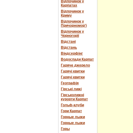
Відпочинок у
Карпатах
Відпочинок у
Криму
Відпочинок у
Причорномор'ї
Відпочинок у
Чорногорії
Відстані
Відстань
Віндсерфінг
Водоспади Карпат
Гаряче джерело
Гарячі квитки
Гарячі квитки
Географія
Гірські лижі
Гірськолижні
курорти Карпат
Гольф-клуби
Гори Карпат
Горные лыжи
Горные лыжи
Горы