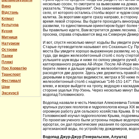
Бальнеокурорти
несколько сосен, то смотрите за вывесками на домах.
Вино
указатель: "Улица Верхняя". Она заканчивается возл
Відстань
село, от которого остались столбы ворот и чудом со
калитка. За воротами идите сразу направо, в сторон
Клімат
время левой стороны. Вы будете проходить виноградн
Культура
развилки, то единственным ориентиром будет более у
Вы правильно идете, Вам встретится домик лесника. 
Кухня
просека, справа открывается вид на Северную Демер
Митниця
И вот, спустя несколько минут ходьбы Вы увидите руч
Натуризм
Старые путеводители называют его Сохахнын-Су. Пр
Острови
моста Вы увидите хорошо выраженную развилку, но з
туда, где виден железобетонный столб с полу стерто
Парки
услышите шум воды и ниже по склону увидите ручей,
Пляжі
каптированного родника Ай-Иори. После Ай-Иори мину
Про Хорватію
берите левее и дальше увидите железобетонный столб
расходятся две дороги. Здесь уже держитесь правой 
Транспорт
деревьями в пределах видимости, метрах в 50 ниже п
Фестивалі
железобетонный столб с надписью "146-151-147". По
влево, и вскоре выйдете на тропу, ведущую к каскада
Ціни
стороне ущелья Улу-Узень. Через несколько минут Вы
Экскурсії
водопад Головкинского.
Водопад назвали в честь Николая Алексеевича Головки
крупных русских геологов и гидрогеологов конца XIX 
огромную работу для сельского хозяйства Крыма. В 
Головкинский изучал гидрогеологию Крыма, подземн
По проектам ученого были устроены первые водопров
курортах, он дал практические указания по орошени
артезианской воды, по устройству дождемеров, водо
Водопад Джур-Джур (Генеральское, Алушта)