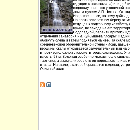
(идущем с автовокзала) или дойт
водопаду начнется у конечной ос
домом-музеем А.П. Чехова. Отсюд
Исарское шоссе, по нему дойти д
На противоположном берегу от мо
ведущая к подсобному хозяйству
нужно, не заходя на его территори
Водопадной, перейти приток и идт
отделения санатория им. Куйбышева "Исары" Над ни
обогнуть слева и затем подняться на нее. На скале м
средневековой оборонительной стены - Исар, давшей
вершины скалы открывается замечательный вид на ок
в противоположной стороне, в горах, сам водопад Уча
высоты 98 м. Водопад особенно красив после сильных 
тает снег, а в засушливое лето он пересыхает, лишь 
отвеса. На скале, с которой срывается водопад, устр
Орлиный залет.