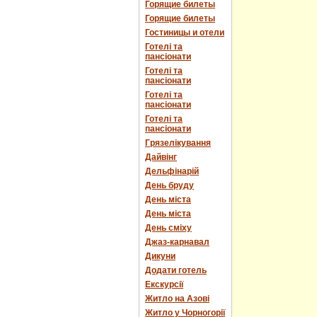
Горящие билеты
Горящие билеты
Гостиницы и отели
Готелі та
пансіонати
Готелі та
пансіонати
Готелі та
пансіонати
Готелі та
пансіонати
Грязелікування
Дайвінг
Дельфінарій
День бруду
День міста
День міста
День сміху
Джаз-карнавал
Дикуни
Додати готель
Екскурсії
Житло на Азові
Житло у Чорногорії