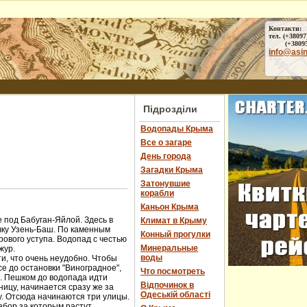
Контакти:
тел. (+38097
(+38095) 
info@asi
Підрозділи
Водопады Крыма
Все о загаре
День города
Загадки Крыма
Затонувшие
корабли
Каньон Крыма
 под Бабуган-Яйлой. Здесь в
Климат в Крыму
чку Узень-Баш. По каменным
Конный прогулки
ового уступа. Водопад с честью
Минеральные
жур.
воды
и, что очень неудобно. Чтобы
е до остановки "Виноградное",
Что посмотреть
ы. Пешком до водопада идти
Відпочинок в
ницу, начинается сразу же за
Одеській області
у. Отсюда начинаются три улицы.
абор за которым растут