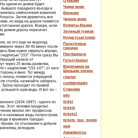
О Крыме
 На одном из домов будет
Чорне море
е бывшего парадного въезда в
хранилась симпатичная кованная
Вилково
у Алушты. Затем держитесь все
Черное море
ики, но когда на дороге появятся
Курорты Крыма
топтанная дорога. Вскоре, если
За домом дорогу пересечет
Зеленый туризм
жи.
Нудистські пляжі
еек, но это еще не водопад.
Палаточные
имерно через 30-40 минут после
городки
десь Вам нужно свернуть вправо,
Про Карпати
й надписью "153". Почти сразу Вы
 берущий начало от
Готелі Карпат
т через 25 вновь развилка,
Відпочинок на
 с надписями "152-147", от него
Шацьких озерах
стороны и вниз. Тут между
о склону, появится очередной
charter
сле столба, начинайте забирать
confidentiality
м. Тропа проходит по правой
Cувеніри
 услышите шум воды. И вот он –
info
ticket
нского (1834-1897) - одного из
века. Этот человек проделал
tickets
течение многих лет профессор
tickets1
ые и наземные воды полуострова.
оды в крымских городах-
tickets_bus_monte
ю Крыма, по отысканию и добыче
web
хранилищ, колодцев.
Авиабилеты