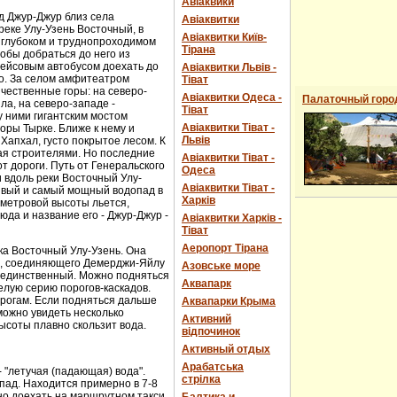
Авіаквики
д Джур-Джур близ села
Авіаквитки
реке Улу-Узень Восточный, в
Авіаквитки Київ-
 глубоком и труднопроходимом
Тірана
обы добраться до него из
рейсовым автобусом доехать до
Авіаквитки Львів -
о. За селом амфитеатром
Тіват
чественные горы: на северо-
Авіаквитки Одеса -
Палаточный горо
ла, на северо-западе -
Тіват
 ними гигантским мостом
Авіаквитки Тіват -
горы Тырке. Ближе к нему и
Львів
Хапхал, густо покрытое лесом. К
ая строителями. Но последние
Авіаквитки Тіват -
т дороги. Путь от Генеральского
Одеса
и вдоль реки Восточный Улу-
Авіаквитки Тіват -
сивый и самый мощный водопад в
Харків
-метровой высоты льется,
юда и название его - Джур-Джур -
Авіаквитки Харків -
Тіват
Аеропорт Тірана
ка Восточный Улу-Узень. Она
е, соединяющего Демерджи-Яйлу
Азовське море
е единственный. Можно подняться
Аквапарк
елую серию порогов-каскадов.
орогам. Если подняться дальше
Аквапарки Крыма
можно увидеть несколько
Активний
ысоты плавно скользит вода.
відпочинок
Активный отдых
Арабатська
- "летучая (падающая) вода".
стрілка
пад. Находится примерно в 7-8
ожно доехать на маршрутном такси