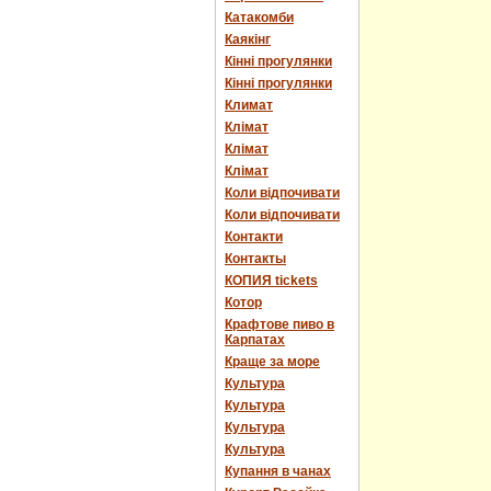
Катакомби
Каякінг
Кінні прогулянки
Кінні прогулянки
Климат
Клімат
Клімат
Клімат
Коли відпочивати
Коли відпочивати
Контакти
Контакты
КОПИЯ tickets
Котор
Крафтове пиво в
Карпатах
Краще за море
Культура
Культура
Культура
Культура
Купання в чанах