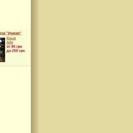
док "Инжир"
Крым
Айя
от 90 грн
до 250 грн