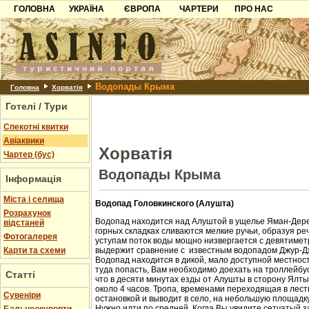
ГОЛОВНА
УКРАЇНА
ЄВРОПА
ЧАРТЕРИ
ПРО НАС
Карпати
Чорногорія
Контакти
Азов
Хорватія
Партнерам
Причорноморря
Болгарія
Додати готель
Водопады Крыма
Шацьк
Албанія
Питання
Головна
Хорватія
Готелі / Тури
Пошук готелів
Спекотні квитки
Авіаквики
Хорватія
Чартер (бус)
Водопады Крыма
Інформація
Міста і селища
Водопад Головкинского (Алушта)
Розрахунок
Водопад находится над Алуштой в ущелье Яман-Дере
відстаней
горных складках сливаются мелкие ручьи, образуя ре
Фотогалерея
уступам поток воды мощно низвергается с девятиметр
Карти та схеми
выдержит сравнение с известным водопадом Джур-Д
Водопад находится в дикой, мало доступной местност
туда попасть, Вам необходимо доехать на троллейбус
Статті
что в десяти минутах езды от Алушты в сторону Ялт
около 4 часов. Тропа, временами переходящая в лест
Cувеніри
остановкой и выводит в село, на небольшую площадк
Нужно идти по средней. Когда Вы увидите сетчатый з