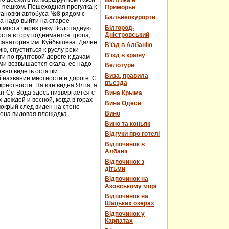
Балтика и
и пешком. Пешеходная прогулка к
Приморье
тановки автобуса №8 рядом с
Бальнеокурорти
а надо выйти на старое
Білгород-
о моста через реку Водопадную.
Дністровський
ста в гору поднимается тропа,
 санатория им. Куйбышева. Далее
В'їзд в Албанію
ю, спуститься к руслу реки
В'їзд в країну
и по грунтовой дороге к дачам
ми возвышается скала, ее надо
Велотури
ожно видеть остатки
Виза, правила
 название местности и дороге. С
въезда
рестности. На юге видна Ялта, а
н-Су. Вода здесь низвергается с
Вина Крыма
дождей и весной, когда в горах
Вина Одеси
мокрый след виден на стене
Вино
оена видовая площадка -
Вино та коньяк
Відгуки про готелі
Відпочинок в
Албанії
Відпочинок з
дітьми
Відпочинок на
Азовському морі
Відпочинок на
Шацьких озерах
Відпочинок у
Карпатах