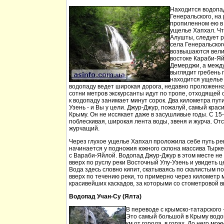
Находится водопа
Генеральского, на 
пропиленном ею в
ущелье Хапхал. Чт
Алушты, следует 
села Генеральског
возвышаются вели
востоке Караби-Яй
Демерджи, а между
выглядит гребень 
находится ущелье 
водопаду ведет широкая дорога, недавно проложенн
сотни метров экскурсанты идут по тропе, отходящей о
к водопаду занимает минут сорок. Два километра пут
Узень - и Вы у цели. Джур-Джур, пожалуй, самый кра
Крыму. Он не иссякает даже в засушливые годы. С 15
поблескивая, широкая лента воды, звеня и журча. Отс
журчащий.
Через глухое ущелье Хапхал проложила себе путь ре
начинается у подножия южного склона массива Тырк
с Вараби-Яйлой. Водопад Джур-Джур в этом месте н
вверх по руслу реки Восточный Улу-Узень и увидеть ц
Вода здесь словно кипит, скатываясь по скалистым п
вверх по течению реки, то примерно через километр 
красивейших каскадов, за которыми со стометровой в
Водопад Учан-Су (Ялта)
В переводе с крымско-татарского 
Это самый большой в Крыму водо
км от города, в горах. До него м