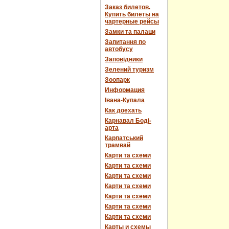
Заказ билетов.
Купить билеты на
чартерные рейсы
Замки та палаци
Запитання по
автобусу
Заповідники
Зелений туризм
Зоопарк
Информация
Івана-Купала
Как доехать
Карнавал Боді-
арта
Карпатський
трамвай
Карти та схеми
Карти та схеми
Карти та схеми
Карти та схеми
Карти та схеми
Карти та схеми
Карти та схеми
Карты и схемы