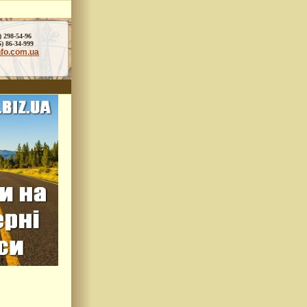
) 298-54-96
86-34-999
nfo.com.ua