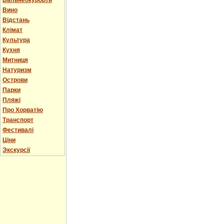
Бальнеокурорти
Вино
Відстань
Клімат
Культура
Кухня
Митниця
Натуризм
Острови
Парки
Пляжі
Про Хорватію
Транспорт
Фестивалі
Ціни
Экскурсії