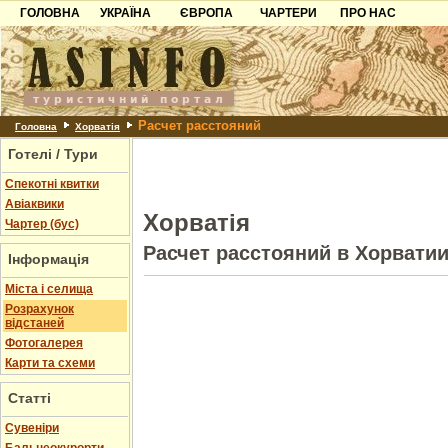
ГОЛОВНА
УКРАЇНА
ЄВРОПА
ЧАРТЕРИ
ПРО НАС
Карпати
Чорногорія
Контакти
Азов
Хорватія
Партнерам
Причорноморря
Болгарія
Додати готель
Расчет расстояний
Шацьк
Албанія
Питання
Головна
Хорватія
Готелі / Тури
Пошук готелів
Спекотні квитки
Авіаквики
Хорватія
Чартер (бус)
Расчет расстояний в Хорвати
Інформація
Міста і селища
Розрахунок
відстаней
Фотогалерея
Карти та схеми
Статті
Cувеніри