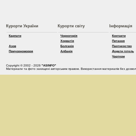
Курорти України
Курорти світу
Інформація
Карпати
Чорногорія
Контакти
Хорватія
Питання
Азов
Болгарія
Партнерство
Причорноморря
Албанія
Додати готель
Чартери
Copyright © 2002 - 2026
"ASINFO"
Материали та фото захищені авторським правом. Використання материалів без дозвол