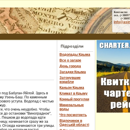
Контакти:
тел. (+38097
(+38095) 
info@asi
Підрозділи
Водопады Крыма
Все о загаре
День города
Загадки Крыма
Затонувшие
корабли
Каньон Крыма
 под Бабуган-Яйлой. Здесь в
Климат в Крыму
чку Узень-Баш. По каменным
Конный прогулки
ового уступа. Водопад с честью
Минеральные
жур.
воды
и, что очень неудобно. Чтобы
е до остановки "Виноградное",
Что посмотреть
ы. Пешком до водопада идти
Відпочинок в
ницу, начинается сразу же за
Одеській області
у. Отсюда начинаются три улицы.
абор за которым растут