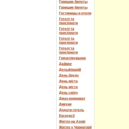
Горящие билеты
Горящие билеты
Гостиницы и отели
Готелі та
пансіонати
Готелі та
пансіонати
Готелі та
пансіонати
Готелі та
пансіонати
Грязелікування
Дайвінг
Дельфінарій
День бруду
День міста
День міста
День сміху
Джаз-карнавал
Дикуни
Додати готель
Екскурсії
Житло на Азові
Житло у Чорногорії