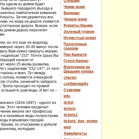
О Крыме
 На одном из домов будет
Чорне море
е бывшего парадного въезда в
хранилась симпатичная кованная
Вилково
у Алушты. Затем держитесь все
Черное море
ики, но когда на дороге появятся
Курорты Крыма
топтанная дорога. Вскоре, если
За домом дорогу пересечет
Зеленый туризм
жи.
Нудистські пляжі
еек, но это еще не водопад.
Палаточные
имерно через 30-40 минут после
городки
десь Вам нужно свернуть вправо,
Про Карпати
й надписью "153". Почти сразу Вы
 берущий начало от
Готелі Карпат
т через 25 вновь развилка,
Відпочинок на
 с надписями "152-147", от него
Шацьких озерах
стороны и вниз. Тут между
о склону, появится очередной
charter
сле столба, начинайте забирать
confidentiality
м. Тропа проходит по правой
Cувеніри
 услышите шум воды. И вот он –
info
ticket
нского (1834-1897) - одного из
века. Этот человек проделал
tickets
течение многих лет профессор
tickets1
ые и наземные воды полуострова.
оды в крымских городах-
tickets_bus_monte
ю Крыма, по отысканию и добыче
web
хранилищ, колодцев.
Авиабилеты