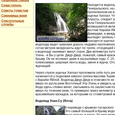
Пещерные города
Находится водопа
Севастополь
Генеральского, на 
Советы туристам
пропиленном ею в
Сокровища моря
ущелье Хапхал. Чт
Алушты, следует 
Спасательные
села Генеральског
службы
возвышаются вели
востоке Караби-Яй
Демерджи, а между
выглядит гребень 
находится ущелье 
водопаду ведет широкая дорога, недавно проложенн
сотни метров экскурсанты идут по тропе, отходящей о
к водопаду занимает минут сорок. Два километра пут
Узень - и Вы у цели. Джур-Джур, пожалуй, самый кра
Крыму. Он не иссякает даже в засушливые годы. С 15
поблескивая, широкая лента воды, звеня и журча. Отс
журчащий.
Через глухое ущелье Хапхал проложила себе путь ре
начинается у подножия южного склона массива Тырк
с Вараби-Яйлой. Водопад Джур-Джур в этом месте н
вверх по руслу реки Восточный Улу-Узень и увидеть ц
Вода здесь словно кипит, скатываясь по скалистым п
вверх по течению реки, то примерно через километр 
красивейших каскадов, за которыми со стометровой в
Водопад Учан-Су (Ялта)
В переводе с крымско-татарского 
Это самый большой в Крыму водо
км от города, в горах. До него м