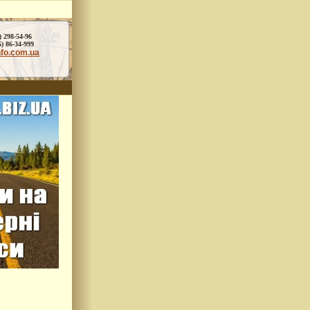
) 298-54-96
86-34-999
nfo.com.ua