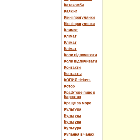
Катакомби
Каякінг
Кінні прогулянки
Кінні прогулянки
Климат
Клімат
Клімат
Клімат
Коли відпочивати
Коли відпочивати
Контакти
Контакты
КОПИЯ tickets
Котор
Крафтове пиво в
Карпатах
Краще за море
Культура
Культура
Культура
Культура
Купання в чанах