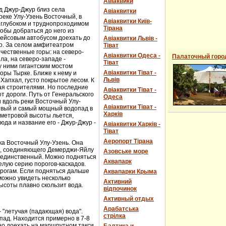
Авіаквики
д Джур-Джур близ села
Авіаквитки
реке Улу-Узень Восточный, в
Авіаквитки Київ-
 глубоком и труднопроходимом
Тірана
обы добраться до него из
рейсовым автобусом доехать до
Авіаквитки Львів -
о. За селом амфитеатром
Тіват
чественные горы: на северо-
Авіаквитки Одеса -
Палаточный горо
ла, на северо-западе -
Тіват
 ними гигантским мостом
Авіаквитки Тіват -
горы Тырке. Ближе к нему и
Львів
Хапхал, густо покрытое лесом. К
ая строителями. Но последние
Авіаквитки Тіват -
т дороги. Путь от Генеральского
Одеса
и вдоль реки Восточный Улу-
Авіаквитки Тіват -
сивый и самый мощный водопад в
Харків
-метровой высоты льется,
юда и название его - Джур-Джур -
Авіаквитки Харків -
Тіват
Аеропорт Тірана
ка Восточный Улу-Узень. Она
е, соединяющего Демерджи-Яйлу
Азовське море
е единственный. Можно подняться
Аквапарк
елую серию порогов-каскадов.
орогам. Если подняться дальше
Аквапарки Крыма
можно увидеть несколько
Активний
ысоты плавно скользит вода.
відпочинок
Активный отдых
Арабатська
- "летучая (падающая) вода".
стрілка
пад. Находится примерно в 7-8
ожно доехать на маршрутном такси