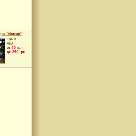
док "Инжир"
Крым
Айя
от 90 грн
до 250 грн