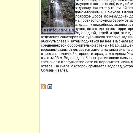
(идущем с автовокзала) или дойт
водопаду начнется у конечной ос
домом-музеем А.П. Чехова. Отсюд
Исарское шоссе, по нему дойти д
На противоположном берегу от мо
ведущая к подсобному хозяйству
нужно, не заходя на его территори
Водопадной, перейти приток и идт
отделения санатория им. Куйбышева "Исары" Над ни
обогнуть слева и затем подняться на нее. На скале м
средневековой оборонительной стены - Исар, давшей
вершины скалы открывается замечательный вид на ок
в противоположной стороне, в горах, сам водопад Уча
высоты 98 м. Водопад особенно красив после сильных 
тает снег, а в засушливое лето он пересыхает, лишь 
отвеса. На скале, с которой срывается водопад, устр
Орлиный залет.