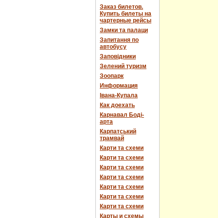
Заказ билетов.
Купить билеты на
чартерные рейсы
Замки та палаци
Запитання по
автобусу
Заповідники
Зелений туризм
Зоопарк
Информация
Івана-Купала
Как доехать
Карнавал Боді-
арта
Карпатський
трамвай
Карти та схеми
Карти та схеми
Карти та схеми
Карти та схеми
Карти та схеми
Карти та схеми
Карти та схеми
Карты и схемы