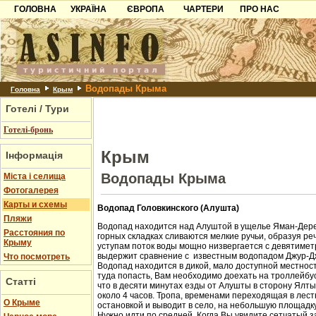
ГОЛОВНА
УКРАЇНА
ЄВРОПА
ЧАРТЕРИ
ПРО НАС
Карпати
Чорногорія
Контакти
Азов
Хорватія
Партнерам
Причорноморря
Болгарія
Додати готель
Водопады Крыма
Шацьк
Албанія
Питання
Головна
Крым
Готелі / Тури
Пошук готелів
Готелі-бронь
Крым
Інформація
Водопады Крыма
Міста і селища
Фотогалерея
Карты и схемы
Водопад Головкинского (Алушта)
Пляжи
Водопад находится над Алуштой в ущелье Яман-Дере
Расстояния по
горных складках сливаются мелкие ручьи, образуя ре
Крыму
уступам поток воды мощно низвергается с девятиметр
выдержит сравнение с известным водопадом Джур-Д
Что посмотреть
Водопад находится в дикой, мало доступной местност
туда попасть, Вам необходимо доехать на троллейбус
Статті
что в десяти минутах езды от Алушты в сторону Ялт
около 4 часов. Тропа, временами переходящая в лест
О Крыме
остановкой и выводит в село, на небольшую площадк
Нужно идти по средней. Когда Вы увидите сетчатый з