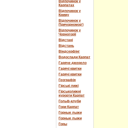
Відпочинок у
Карпатах
Відпочинок у
Криму
Відпочинок у
Причорномор'ї
Відпочинок у
Чорногорії
Відстані
Відстань
Віндсерфінг
Водоспади Карпат
Гаряче джерело
Гарячі квитки
Гарячі квитки
Географія
Гірські лижі
Гірськолижні
курорти Карпат
Гольф-клуби
Гори Карпат
Горные лыжи
Горные лыжи
Горы