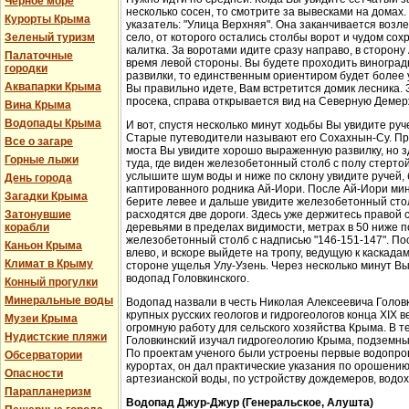
Черное море
несколько сосен, то смотрите за вывесками на домах.
Курорты Крыма
указатель: "Улица Верхняя". Она заканчивается возл
Зеленый туризм
село, от которого остались столбы ворот и чудом со
калитка. За воротами идите сразу направо, в сторон
Палаточные
время левой стороны. Вы будете проходить виноградн
городки
развилки, то единственным ориентиром будет более у
Аквапарки Крыма
Вы правильно идете, Вам встретится домик лесника. 
просека, справа открывается вид на Северную Демер
Вина Крыма
Водопады Крыма
И вот, спустя несколько минут ходьбы Вы увидите руч
Старые путеводители называют его Сохахнын-Су. Пр
Все о загаре
моста Вы увидите хорошо выраженную развилку, но з
Горные лыжи
туда, где виден железобетонный столб с полу стерто
услышите шум воды и ниже по склону увидите ручей,
День города
каптированного родника Ай-Иори. После Ай-Иори мину
Загадки Крыма
берите левее и дальше увидите железобетонный столб
Затонувшие
расходятся две дороги. Здесь уже держитесь правой 
корабли
деревьями в пределах видимости, метрах в 50 ниже п
железобетонный столб с надписью "146-151-147". По
Каньон Крыма
влево, и вскоре выйдете на тропу, ведущую к каскада
Климат в Крыму
стороне ущелья Улу-Узень. Через несколько минут Вы
водопад Головкинского.
Конный прогулки
Минеральные воды
Водопад назвали в честь Николая Алексеевича Головки
крупных русских геологов и гидрогеологов конца XIX 
Музеи Крыма
огромную работу для сельского хозяйства Крыма. В 
Нудистские пляжи
Головкинский изучал гидрогеологию Крыма, подземн
По проектам ученого были устроены первые водопров
Обсерватории
курортах, он дал практические указания по орошени
Опасности
артезианской воды, по устройству дождемеров, водо
Парапланеризм
Водопад Джур-Джур (Генеральское, Алушта)