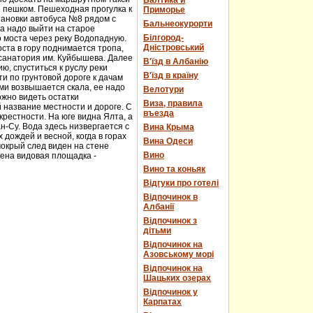
Балтика и
и пешком. Пешеходная прогулка к
Приморье
тановки автобуса №8 рядом с
Бальнеокурорти
а надо выйти на старое
Білгород-
о моста через реку Водопадную.
Дністровський
ста в гору поднимается тропа,
 санатория им. Куйбышева. Далее
В'їзд в Албанію
ю, спуститься к руслу реки
В'їзд в країну
и по грунтовой дороге к дачам
ми возвышается скала, ее надо
Велотури
ожно видеть остатки
Виза, правила
 название местности и дороге. С
въезда
рестности. На юге видна Ялта, а
н-Су. Вода здесь низвергается с
Вина Крыма
дождей и весной, когда в горах
Вина Одеси
мокрый след виден на стене
Вино
оена видовая площадка -
Вино та коньяк
Відгуки про готелі
Відпочинок в
Албанії
Відпочинок з
дітьми
Відпочинок на
Азовському морі
Відпочинок на
Шацьких озерах
Відпочинок у
Карпатах