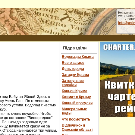
Контакти:
тел. (+38097
(+38095) 
info@asi
Підрозділи
Водопады Крыма
Все о загаре
День города
Загадки Крыма
Затонувшие
корабли
Каньон Крыма
 под Бабуган-Яйлой. Здесь в
Климат в Крыму
чку Узень-Баш. По каменным
Конный прогулки
ового уступа. Водопад с честью
Минеральные
жур.
воды
и, что очень неудобно. Чтобы
е до остановки "Виноградное",
Что посмотреть
ы. Пешком до водопада идти
Відпочинок в
ницу, начинается сразу же за
Одеській області
у. Отсюда начинаются три улицы.
абор за которым растут