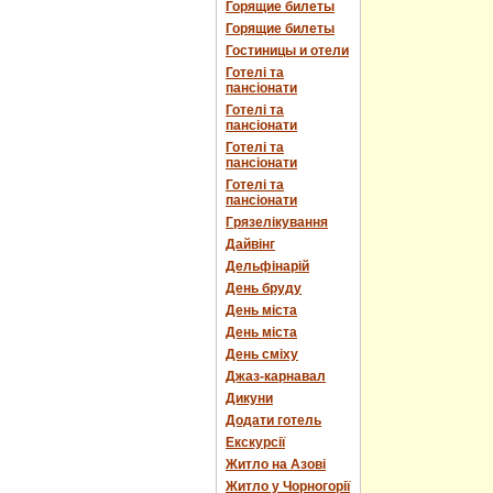
Горящие билеты
Горящие билеты
Гостиницы и отели
Готелі та
пансіонати
Готелі та
пансіонати
Готелі та
пансіонати
Готелі та
пансіонати
Грязелікування
Дайвінг
Дельфінарій
День бруду
День міста
День міста
День сміху
Джаз-карнавал
Дикуни
Додати готель
Екскурсії
Житло на Азові
Житло у Чорногорії