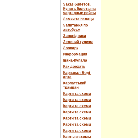
Заказ билетов.
Купить билеты на
чартерные рейсы
Замки та палаци
Запитання по
автобусу
Заповідники
Зелений туризм
Зоопарк
Информация
Івана-Купала
Как доехать
Карнавал Боді-
арта
Карпатський
трамвай
Карти та схеми
Карти та схеми
Карти та схеми
Карти та схеми
Карти та схеми
Карти та схеми
Карти та схеми
Карты и схемы