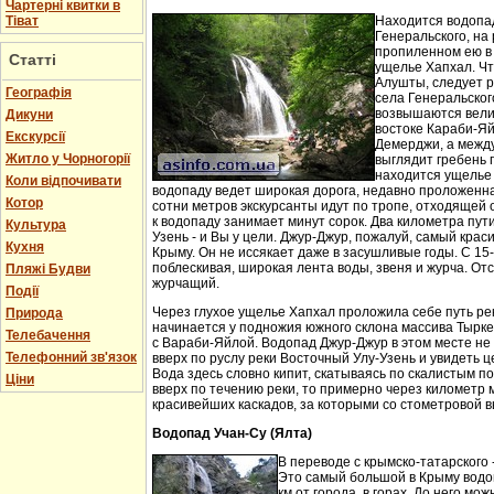
Чартерні квитки в
Тіват
Находится водопа
Генеральского, на 
пропиленном ею в
Статті
ущелье Хапхал. Чт
Алушты, следует 
Географія
села Генеральског
возвышаются вели
Дикуни
востоке Караби-Яй
Екскурсії
Демерджи, а между
Житло у Чорногорії
выглядит гребень 
находится ущелье 
Коли відпочивати
водопаду ведет широкая дорога, недавно проложенн
Котор
сотни метров экскурсанты идут по тропе, отходящей о
к водопаду занимает минут сорок. Два километра пут
Культура
Узень - и Вы у цели. Джур-Джур, пожалуй, самый кра
Кухня
Крыму. Он не иссякает даже в засушливые годы. С 15
поблескивая, широкая лента воды, звеня и журча. Отс
Пляжі Будви
журчащий.
Події
Через глухое ущелье Хапхал проложила себе путь ре
Природа
начинается у подножия южного склона массива Тырк
Телебачення
с Вараби-Яйлой. Водопад Джур-Джур в этом месте н
Телефонний зв'язок
вверх по руслу реки Восточный Улу-Узень и увидеть ц
Вода здесь словно кипит, скатываясь по скалистым п
Ціни
вверх по течению реки, то примерно через километр 
красивейших каскадов, за которыми со стометровой в
Водопад Учан-Су (Ялта)
В переводе с крымско-татарского 
Это самый большой в Крыму водо
км от города, в горах. До него м