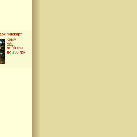
док "Инжир"
Крым
Айя
от 90 грн
до 250 грн