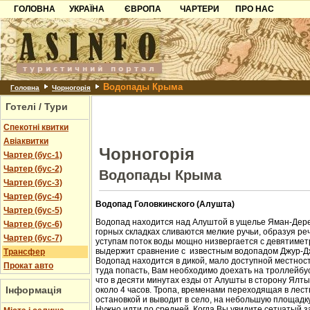
ГОЛОВНА
УКРАЇНА
ЄВРОПА
ЧАРТЕРИ
ПРО НАС
Карпати
Чорногорія
Контакти
Азов
Хорватія
Партнерам
Причорноморря
Болгарія
Додати готель
Водопады Крыма
Шацьк
Албанія
Питання
Головна
Чорногорія
Готелі / Тури
Пошук готелів
Спекотні квитки
Авіаквитки
Чорногорія
Чартер (бус-1)
Чартер (бус-2)
Водопады Крыма
Чартер (бус-3)
Чартер (бус-4)
Водопад Головкинского (Алушта)
Чартер (бус-5)
Водопад находится над Алуштой в ущелье Яман-Дере
Чартер (бус-6)
горных складках сливаются мелкие ручьи, образуя ре
Чартер (бус-7)
уступам поток воды мощно низвергается с девятиметр
выдержит сравнение с известным водопадом Джур-Д
Трансфер
Водопад находится в дикой, мало доступной местност
Прокат авто
туда попасть, Вам необходимо доехать на троллейбус
что в десяти минутах езды от Алушты в сторону Ялт
Інформація
около 4 часов. Тропа, временами переходящая в лест
остановкой и выводит в село, на небольшую площадк
Нужно идти по средней. Когда Вы увидите сетчатый з