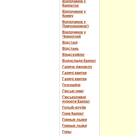
Відпочинок у
Карпатах
Відпочинок у
Криму
Відпочинок у
Причорномор'ї
Відпочинок у
Чорногорії
Відстані
Відстань
Віндсерфінг
Водоспади Карпат
Гаряче джерело
Гарячі квитки
Гарячі квитки
Географія
Гірські лижі
Гірськолижні
курорти Карпат
Гольф-клуби
Гори Карпат
Горные лыжи
Горные лыжи
Горы