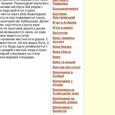
Балтика и
и пешком. Пешеходная прогулка к
Приморье
тановки автобуса №8 рядом с
Бальнеокурорти
а надо выйти на старое
Білгород-
о моста через реку Водопадную.
Дністровський
ста в гору поднимается тропа,
 санатория им. Куйбышева. Далее
В'їзд в Албанію
ю, спуститься к руслу реки
В'їзд в країну
и по грунтовой дороге к дачам
ми возвышается скала, ее надо
Велотури
ожно видеть остатки
Виза, правила
 название местности и дороге. С
въезда
рестности. На юге видна Ялта, а
н-Су. Вода здесь низвергается с
Вина Крыма
дождей и весной, когда в горах
Вина Одеси
мокрый след виден на стене
Вино
оена видовая площадка -
Вино та коньяк
Відгуки про готелі
Відпочинок в
Албанії
Відпочинок з
дітьми
Відпочинок на
Азовському морі
Відпочинок на
Шацьких озерах
Відпочинок у
Карпатах