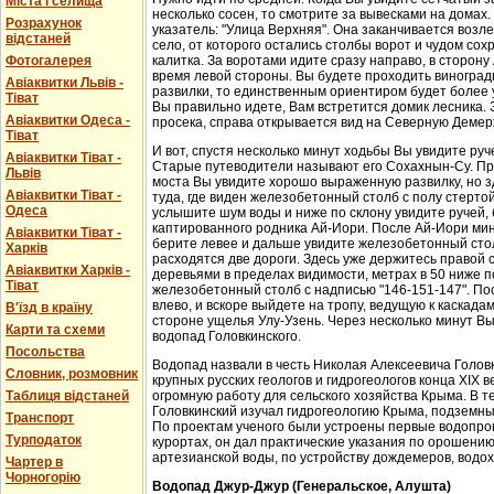
Міста і селища
несколько сосен, то смотрите за вывесками на домах.
Розрахунок
указатель: "Улица Верхняя". Она заканчивается возл
відстаней
село, от которого остались столбы ворот и чудом со
Фотогалерея
калитка. За воротами идите сразу направо, в сторон
время левой стороны. Вы будете проходить виноградн
Авіаквитки Львів -
развилки, то единственным ориентиром будет более у
Тіват
Вы правильно идете, Вам встретится домик лесника. 
Авіаквитки Одеса -
просека, справа открывается вид на Северную Демер
Тіват
И вот, спустя несколько минут ходьбы Вы увидите руч
Авіаквитки Тіват -
Старые путеводители называют его Сохахнын-Су. Пр
Львів
моста Вы увидите хорошо выраженную развилку, но з
Авіаквитки Тіват -
туда, где виден железобетонный столб с полу стерто
Одеса
услышите шум воды и ниже по склону увидите ручей,
каптированного родника Ай-Иори. После Ай-Иори мину
Авіаквитки Тіват -
берите левее и дальше увидите железобетонный столб
Харків
расходятся две дороги. Здесь уже держитесь правой 
Авіаквитки Харків -
деревьями в пределах видимости, метрах в 50 ниже п
Тіват
железобетонный столб с надписью "146-151-147". По
влево, и вскоре выйдете на тропу, ведущую к каскада
В'їзд в країну
стороне ущелья Улу-Узень. Через несколько минут Вы
Карти та схеми
водопад Головкинского.
Посольства
Водопад назвали в честь Николая Алексеевича Головки
Словник, розмовник
крупных русских геологов и гидрогеологов конца XIX 
Таблиця відстаней
огромную работу для сельского хозяйства Крыма. В 
Головкинский изучал гидрогеологию Крыма, подземн
Транспорт
По проектам ученого были устроены первые водопров
Турподаток
курортах, он дал практические указания по орошени
артезианской воды, по устройству дождемеров, водо
Чартер в
Чорногорію
Водопад Джур-Джур (Генеральское, Алушта)