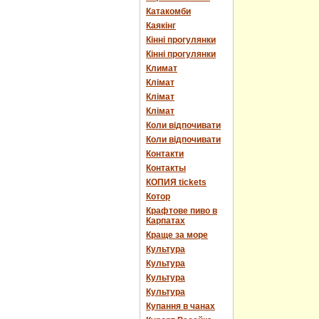
Катакомби
Каякінг
Кінні прогулянки
Кінні прогулянки
Климат
Клімат
Клімат
Клімат
Коли відпочивати
Коли відпочивати
Контакти
Контакты
КОПИЯ tickets
Котор
Крафтове пиво в
Карпатах
Краще за море
Культура
Культура
Культура
Культура
Купання в чанах