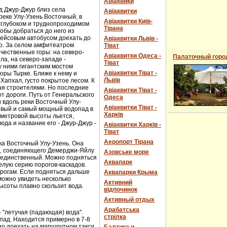
Авіаквики
д Джур-Джур близ села
Авіаквитки
реке Улу-Узень Восточный, в
Авіаквитки Київ-
 глубоком и труднопроходимом
Тірана
обы добраться до него из
рейсовым автобусом доехать до
Авіаквитки Львів -
о. За селом амфитеатром
Тіват
чественные горы: на северо-
Авіаквитки Одеса -
Палаточный горо
ла, на северо-западе -
Тіват
 ними гигантским мостом
Авіаквитки Тіват -
горы Тырке. Ближе к нему и
Львів
Хапхал, густо покрытое лесом. К
ая строителями. Но последние
Авіаквитки Тіват -
т дороги. Путь от Генеральского
Одеса
и вдоль реки Восточный Улу-
Авіаквитки Тіват -
сивый и самый мощный водопад в
Харків
-метровой высоты льется,
юда и название его - Джур-Джур -
Авіаквитки Харків -
Тіват
Аеропорт Тірана
ка Восточный Улу-Узень. Она
е, соединяющего Демерджи-Яйлу
Азовське море
е единственный. Можно подняться
Аквапарк
елую серию порогов-каскадов.
орогам. Если подняться дальше
Аквапарки Крыма
можно увидеть несколько
Активний
ысоты плавно скользит вода.
відпочинок
Активный отдых
Арабатська
- "летучая (падающая) вода".
стрілка
пад. Находится примерно в 7-8
ожно доехать на маршрутном такси