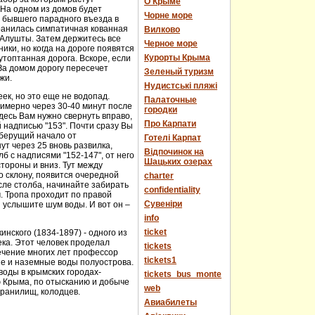
О Крыме
 На одном из домов будет
Чорне море
е бывшего парадного въезда в
хранилась симпатичная кованная
Вилково
у Алушты. Затем держитесь все
Черное море
ики, но когда на дороге появятся
Курорты Крыма
топтанная дорога. Вскоре, если
За домом дорогу пересечет
Зеленый туризм
жи.
Нудистські пляжі
еек, но это еще не водопад.
Палаточные
имерно через 30-40 минут после
городки
десь Вам нужно свернуть вправо,
Про Карпати
й надписью "153". Почти сразу Вы
 берущий начало от
Готелі Карпат
т через 25 вновь развилка,
Відпочинок на
 с надписями "152-147", от него
Шацьких озерах
стороны и вниз. Тут между
о склону, появится очередной
charter
сле столба, начинайте забирать
confidentiality
м. Тропа проходит по правой
Cувеніри
 услышите шум воды. И вот он –
info
ticket
нского (1834-1897) - одного из
века. Этот человек проделал
tickets
течение многих лет профессор
tickets1
ые и наземные воды полуострова.
оды в крымских городах-
tickets_bus_monte
ю Крыма, по отысканию и добыче
web
хранилищ, колодцев.
Авиабилеты