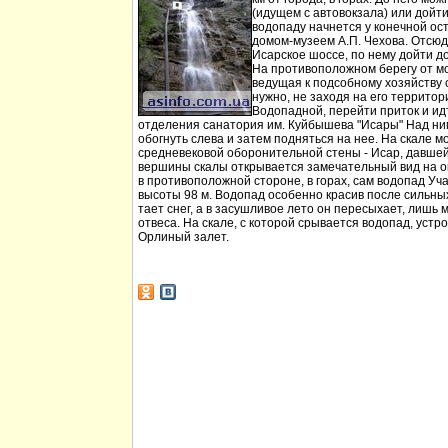
(идущем с автовокзала) или дойт
водопаду начнется у конечной ос
домом-музеем А.П. Чехова. Отсюд
Исарское шоссе, по нему дойти д
На противоположном берегу от мо
ведущая к подсобному хозяйству
нужно, не заходя на его территори
Водопадной, перейти приток и идт
отделения санатория им. Куйбышева "Исары" Над ни
обогнуть слева и затем подняться на нее. На скале м
средневековой оборонительной стены - Исар, давшей
вершины скалы открывается замечательный вид на ок
в противоположной стороне, в горах, сам водопад Уча
высоты 98 м. Водопад особенно красив после сильных 
тает снег, а в засушливое лето он пересыхает, лишь 
отвеса. На скале, с которой срывается водопад, устр
Орлиный залет.