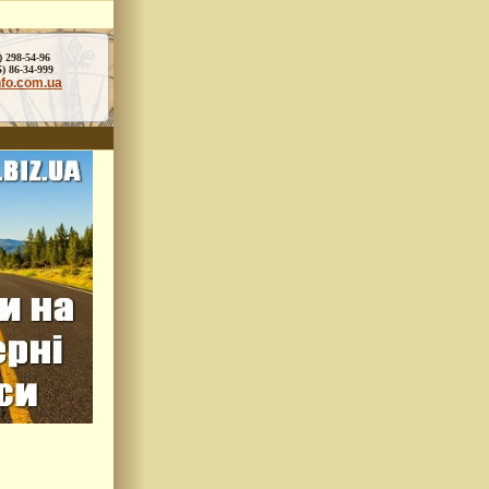
) 298-54-96
86-34-999
nfo.com.ua