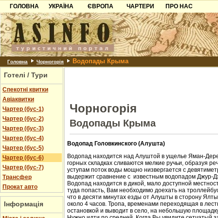
ГОЛОВНА
УКРАЇНА
ЄВРОПА
ЧАРТЕРИ
ПРО НАС
Карпати
Чорногорія
Контакти
Азов
Хорватія
Партнерам
Причорноморря
Болгарія
Додати готель
Водопады Крыма
Шацьк
Албанія
Питання
Головна
Чорногорія
Готелі / Тури
Пошук готелів
Спекотні квитки
Авіаквитки
Чорногорія
Чартер (бус-1)
Чартер (бус-2)
Водопады Крыма
Чартер (бус-3)
Чартер (бус-4)
Водопад Головкинского (Алушта)
Чартер (бус-5)
Водопад находится над Алуштой в ущелье Яман-Дере
Чартер (бус-6)
горных складках сливаются мелкие ручьи, образуя ре
Чартер (бус-7)
уступам поток воды мощно низвергается с девятиметр
выдержит сравнение с известным водопадом Джур-Д
Трансфер
Водопад находится в дикой, мало доступной местност
Прокат авто
туда попасть, Вам необходимо доехать на троллейбус
что в десяти минутах езды от Алушты в сторону Ялт
Інформація
около 4 часов. Тропа, временами переходящая в лест
остановкой и выводит в село, на небольшую площадк
Нужно идти по средней. Когда Вы увидите сетчатый з