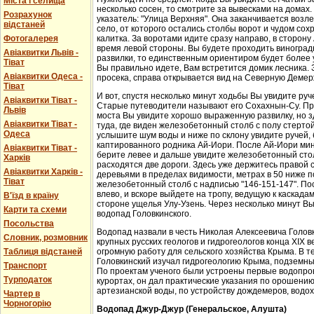
Міста і селища
несколько сосен, то смотрите за вывесками на домах.
Розрахунок
указатель: "Улица Верхняя". Она заканчивается возл
відстаней
село, от которого остались столбы ворот и чудом со
Фотогалерея
калитка. За воротами идите сразу направо, в сторон
время левой стороны. Вы будете проходить виноградн
Авіаквитки Львів -
развилки, то единственным ориентиром будет более у
Тіват
Вы правильно идете, Вам встретится домик лесника. 
Авіаквитки Одеса -
просека, справа открывается вид на Северную Демер
Тіват
И вот, спустя несколько минут ходьбы Вы увидите руч
Авіаквитки Тіват -
Старые путеводители называют его Сохахнын-Су. Пр
Львів
моста Вы увидите хорошо выраженную развилку, но з
Авіаквитки Тіват -
туда, где виден железобетонный столб с полу стерто
Одеса
услышите шум воды и ниже по склону увидите ручей,
каптированного родника Ай-Иори. После Ай-Иори мину
Авіаквитки Тіват -
берите левее и дальше увидите железобетонный столб
Харків
расходятся две дороги. Здесь уже держитесь правой 
Авіаквитки Харків -
деревьями в пределах видимости, метрах в 50 ниже п
Тіват
железобетонный столб с надписью "146-151-147". По
влево, и вскоре выйдете на тропу, ведущую к каскада
В'їзд в країну
стороне ущелья Улу-Узень. Через несколько минут Вы
Карти та схеми
водопад Головкинского.
Посольства
Водопад назвали в честь Николая Алексеевича Головки
Словник, розмовник
крупных русских геологов и гидрогеологов конца XIX 
Таблиця відстаней
огромную работу для сельского хозяйства Крыма. В 
Головкинский изучал гидрогеологию Крыма, подземн
Транспорт
По проектам ученого были устроены первые водопров
Турподаток
курортах, он дал практические указания по орошени
артезианской воды, по устройству дождемеров, водо
Чартер в
Чорногорію
Водопад Джур-Джур (Генеральское, Алушта)