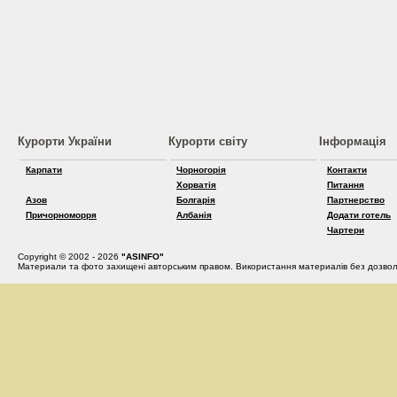
Курорти України
Курорти світу
Інформація
Карпати
Чорногорія
Контакти
Хорватія
Питання
Азов
Болгарія
Партнерство
Причорноморря
Албанія
Додати готель
Чартери
Copyright © 2002 - 2026
"ASINFO"
Материали та фото захищені авторським правом. Використання материалів без дозвол