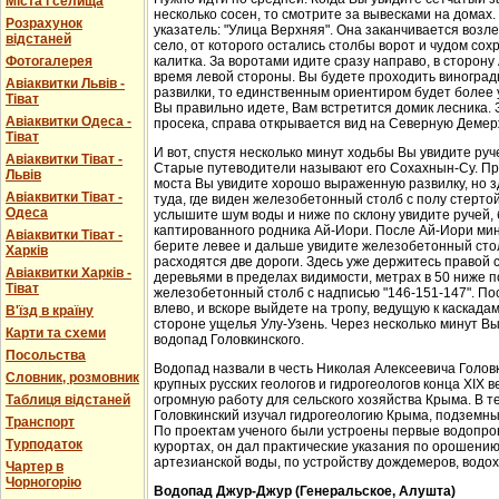
Міста і селища
несколько сосен, то смотрите за вывесками на домах.
Розрахунок
указатель: "Улица Верхняя". Она заканчивается возл
відстаней
село, от которого остались столбы ворот и чудом со
Фотогалерея
калитка. За воротами идите сразу направо, в сторон
время левой стороны. Вы будете проходить виноградн
Авіаквитки Львів -
развилки, то единственным ориентиром будет более у
Тіват
Вы правильно идете, Вам встретится домик лесника. 
Авіаквитки Одеса -
просека, справа открывается вид на Северную Демер
Тіват
И вот, спустя несколько минут ходьбы Вы увидите руч
Авіаквитки Тіват -
Старые путеводители называют его Сохахнын-Су. Пр
Львів
моста Вы увидите хорошо выраженную развилку, но з
Авіаквитки Тіват -
туда, где виден железобетонный столб с полу стерто
Одеса
услышите шум воды и ниже по склону увидите ручей,
каптированного родника Ай-Иори. После Ай-Иори мину
Авіаквитки Тіват -
берите левее и дальше увидите железобетонный столб
Харків
расходятся две дороги. Здесь уже держитесь правой 
Авіаквитки Харків -
деревьями в пределах видимости, метрах в 50 ниже п
Тіват
железобетонный столб с надписью "146-151-147". По
влево, и вскоре выйдете на тропу, ведущую к каскада
В'їзд в країну
стороне ущелья Улу-Узень. Через несколько минут Вы
Карти та схеми
водопад Головкинского.
Посольства
Водопад назвали в честь Николая Алексеевича Головки
Словник, розмовник
крупных русских геологов и гидрогеологов конца XIX 
Таблиця відстаней
огромную работу для сельского хозяйства Крыма. В 
Головкинский изучал гидрогеологию Крыма, подземн
Транспорт
По проектам ученого были устроены первые водопров
Турподаток
курортах, он дал практические указания по орошени
артезианской воды, по устройству дождемеров, водо
Чартер в
Чорногорію
Водопад Джур-Джур (Генеральское, Алушта)