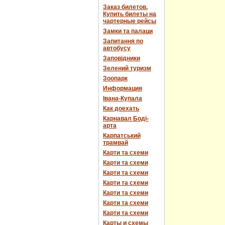
Заказ билетов.
Купить билеты на
чартерные рейсы
Замки та палаци
Запитання по
автобусу
Заповідники
Зелений туризм
Зоопарк
Информация
Івана-Купала
Как доехать
Карнавал Боді-
арта
Карпатський
трамвай
Карти та схеми
Карти та схеми
Карти та схеми
Карти та схеми
Карти та схеми
Карти та схеми
Карти та схеми
Карты и схемы