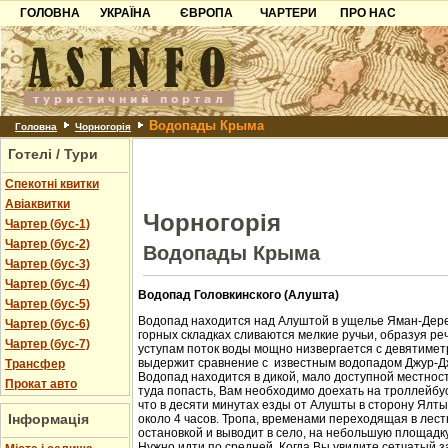
ГОЛОВНА
УКРАЇНА
ЄВРОПА
ЧАРТЕРИ
ПРО НАС
Карпати
Чорногорія
Контакти
Азов
Хорватія
Партнерам
Причорноморря
Болгарія
Додати готель
Водопады Крыма
Шацьк
Албанія
Питання
Головна
Чорногорія
Готелі / Тури
Пошук готелів
Спекотні квитки
Авіаквитки
Чорногорія
Чартер (бус-1)
Чартер (бус-2)
Водопады Крыма
Чартер (бус-3)
Чартер (бус-4)
Водопад Головкинского (Алушта)
Чартер (бус-5)
Водопад находится над Алуштой в ущелье Яман-Дере
Чартер (бус-6)
горных складках сливаются мелкие ручьи, образуя ре
Чартер (бус-7)
уступам поток воды мощно низвергается с девятиметр
выдержит сравнение с известным водопадом Джур-Д
Трансфер
Водопад находится в дикой, мало доступной местност
Прокат авто
туда попасть, Вам необходимо доехать на троллейбус
что в десяти минутах езды от Алушты в сторону Ялт
Інформація
около 4 часов. Тропа, временами переходящая в лест
остановкой и выводит в село, на небольшую площадк
Нужно идти по средней. Когда Вы увидите сетчатый з