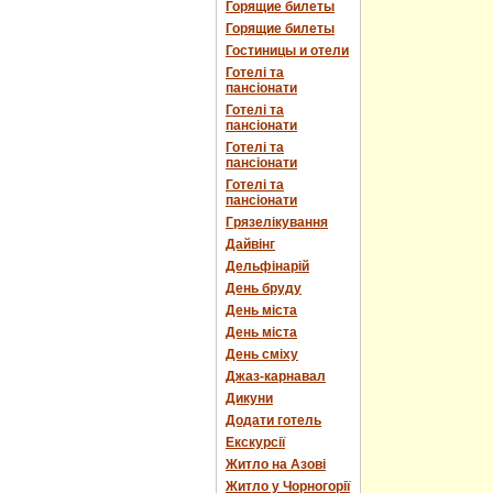
Горящие билеты
Горящие билеты
Гостиницы и отели
Готелі та
пансіонати
Готелі та
пансіонати
Готелі та
пансіонати
Готелі та
пансіонати
Грязелікування
Дайвінг
Дельфінарій
День бруду
День міста
День міста
День сміху
Джаз-карнавал
Дикуни
Додати готель
Екскурсії
Житло на Азові
Житло у Чорногорії