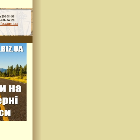
) 298-54-96
86-34-999
nfo.com.ua