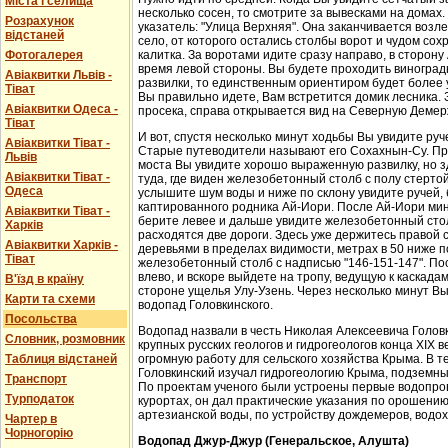
Міста і селища
несколько сосен, то смотрите за вывесками на домах.
Розрахунок
указатель: "Улица Верхняя". Она заканчивается возл
відстаней
село, от которого остались столбы ворот и чудом со
Фотогалерея
калитка. За воротами идите сразу направо, в сторон
время левой стороны. Вы будете проходить виноградн
Авіаквитки Львів -
развилки, то единственным ориентиром будет более у
Тіват
Вы правильно идете, Вам встретится домик лесника. 
Авіаквитки Одеса -
просека, справа открывается вид на Северную Демер
Тіват
И вот, спустя несколько минут ходьбы Вы увидите руч
Авіаквитки Тіват -
Старые путеводители называют его Сохахнын-Су. Пр
Львів
моста Вы увидите хорошо выраженную развилку, но з
Авіаквитки Тіват -
туда, где виден железобетонный столб с полу стерто
Одеса
услышите шум воды и ниже по склону увидите ручей,
каптированного родника Ай-Иори. После Ай-Иори мину
Авіаквитки Тіват -
берите левее и дальше увидите железобетонный столб
Харків
расходятся две дороги. Здесь уже держитесь правой 
Авіаквитки Харків -
деревьями в пределах видимости, метрах в 50 ниже п
Тіват
железобетонный столб с надписью "146-151-147". По
влево, и вскоре выйдете на тропу, ведущую к каскада
В'їзд в країну
стороне ущелья Улу-Узень. Через несколько минут Вы
Карти та схеми
водопад Головкинского.
Посольства
Водопад назвали в честь Николая Алексеевича Головки
Словник, розмовник
крупных русских геологов и гидрогеологов конца XIX 
Таблиця відстаней
огромную работу для сельского хозяйства Крыма. В 
Головкинский изучал гидрогеологию Крыма, подземн
Транспорт
По проектам ученого были устроены первые водопров
Турподаток
курортах, он дал практические указания по орошени
артезианской воды, по устройству дождемеров, водо
Чартер в
Чорногорію
Водопад Джур-Джур (Генеральское, Алушта)