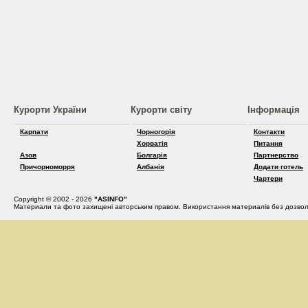
Курорти України
Курорти світу
Інформація
Карпати
Чорногорія
Контакти
Хорватія
Питання
Азов
Болгарія
Партнерство
Причорноморря
Албанія
Додати готель
Чартери
Copyright © 2002 - 2026
"ASINFO"
Материали та фото захищені авторським правом. Використання материалів без дозвол