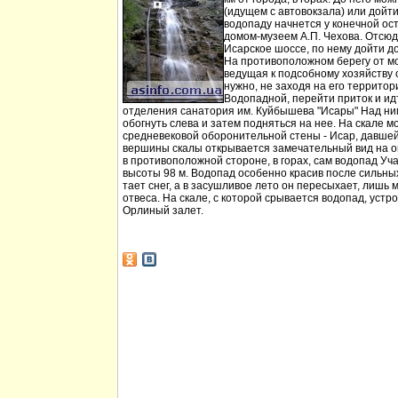
(идущем с автовокзала) или дойт
водопаду начнется у конечной ос
домом-музеем А.П. Чехова. Отсюд
Исарское шоссе, по нему дойти д
На противоположном берегу от мо
ведущая к подсобному хозяйству
нужно, не заходя на его территори
Водопадной, перейти приток и идт
отделения санатория им. Куйбышева "Исары" Над ни
обогнуть слева и затем подняться на нее. На скале м
средневековой оборонительной стены - Исар, давшей
вершины скалы открывается замечательный вид на ок
в противоположной стороне, в горах, сам водопад Уча
высоты 98 м. Водопад особенно красив после сильных 
тает снег, а в засушливое лето он пересыхает, лишь 
отвеса. На скале, с которой срывается водопад, устр
Орлиный залет.