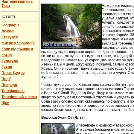
Чартерні квитки в
Тіват
Находится водопа
Генеральского, на 
пропиленном ею в
Статті
ущелье Хапхал. Чт
Алушты, следует 
Географія
села Генеральског
возвышаются вели
Дикуни
востоке Караби-Яй
Екскурсії
Демерджи, а между
Житло у Чорногорії
выглядит гребень 
находится ущелье 
Коли відпочивати
водопаду ведет широкая дорога, недавно проложенн
Котор
сотни метров экскурсанты идут по тропе, отходящей о
к водопаду занимает минут сорок. Два километра пут
Культура
Узень - и Вы у цели. Джур-Джур, пожалуй, самый кра
Кухня
Крыму. Он не иссякает даже в засушливые годы. С 15
поблескивая, широкая лента воды, звеня и журча. Отс
Пляжі Будви
журчащий.
Події
Через глухое ущелье Хапхал проложила себе путь ре
Природа
начинается у подножия южного склона массива Тырк
Телебачення
с Вараби-Яйлой. Водопад Джур-Джур в этом месте н
Телефонний зв'язок
вверх по руслу реки Восточный Улу-Узень и увидеть ц
Вода здесь словно кипит, скатываясь по скалистым п
Ціни
вверх по течению реки, то примерно через километр 
красивейших каскадов, за которыми со стометровой в
Водопад Учан-Су (Ялта)
В переводе с крымско-татарского 
Это самый большой в Крыму водо
км от города, в горах. До него м