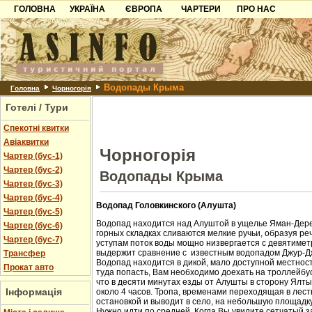
ГОЛОВНА
УКРАЇНА
ЄВРОПА
ЧАРТЕРИ
ПРО НАС
Карпати
Чорногорія
Контакти
Азов
Хорватія
Партнерам
Причорноморря
Болгарія
Додати готель
Водопады Крыма
Шацьк
Албанія
Питання
Головна
Чорногорія
Готелі / Тури
Пошук готелів
Спекотні квитки
Авіаквитки
Чорногорія
Чартер (бус-1)
Чартер (бус-2)
Водопады Крыма
Чартер (бус-3)
Чартер (бус-4)
Водопад Головкинского (Алушта)
Чартер (бус-5)
Водопад находится над Алуштой в ущелье Яман-Дере
Чартер (бус-6)
горных складках сливаются мелкие ручьи, образуя ре
Чартер (бус-7)
уступам поток воды мощно низвергается с девятиметр
выдержит сравнение с известным водопадом Джур-Д
Трансфер
Водопад находится в дикой, мало доступной местност
Прокат авто
туда попасть, Вам необходимо доехать на троллейбус
что в десяти минутах езды от Алушты в сторону Ялт
Інформація
около 4 часов. Тропа, временами переходящая в лест
остановкой и выводит в село, на небольшую площадк
Нужно идти по средней. Когда Вы увидите сетчатый з