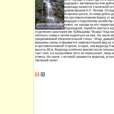
(идущем с автовокзала) или дойт
водопаду начнется у конечной ос
домом-музеем А.П. Чехова. Отсюд
Исарское шоссе, по нему дойти д
На противоположном берегу от мо
ведущая к подсобному хозяйству
нужно, не заходя на его территори
Водопадной, перейти приток и идт
отделения санатория им. Куйбышева "Исары" Над ни
обогнуть слева и затем подняться на нее. На скале м
средневековой оборонительной стены - Исар, давшей
вершины скалы открывается замечательный вид на ок
в противоположной стороне, в горах, сам водопад Уча
высоты 98 м. Водопад особенно красив после сильных 
тает снег, а в засушливое лето он пересыхает, лишь 
отвеса. На скале, с которой срывается водопад, устр
Орлиный залет.