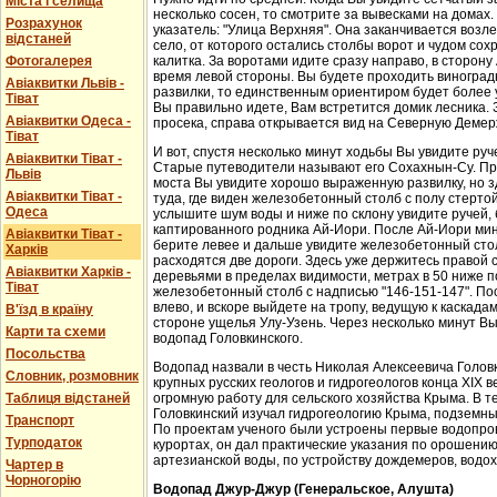
Міста і селища
несколько сосен, то смотрите за вывесками на домах.
Розрахунок
указатель: "Улица Верхняя". Она заканчивается возл
відстаней
село, от которого остались столбы ворот и чудом со
Фотогалерея
калитка. За воротами идите сразу направо, в сторон
время левой стороны. Вы будете проходить виноградн
Авіаквитки Львів -
развилки, то единственным ориентиром будет более у
Тіват
Вы правильно идете, Вам встретится домик лесника. 
Авіаквитки Одеса -
просека, справа открывается вид на Северную Демер
Тіват
И вот, спустя несколько минут ходьбы Вы увидите руч
Авіаквитки Тіват -
Старые путеводители называют его Сохахнын-Су. Пр
Львів
моста Вы увидите хорошо выраженную развилку, но з
Авіаквитки Тіват -
туда, где виден железобетонный столб с полу стерто
Одеса
услышите шум воды и ниже по склону увидите ручей,
каптированного родника Ай-Иори. После Ай-Иори мину
Авіаквитки Тіват -
берите левее и дальше увидите железобетонный столб
Харків
расходятся две дороги. Здесь уже держитесь правой 
Авіаквитки Харків -
деревьями в пределах видимости, метрах в 50 ниже п
Тіват
железобетонный столб с надписью "146-151-147". По
влево, и вскоре выйдете на тропу, ведущую к каскада
В'їзд в країну
стороне ущелья Улу-Узень. Через несколько минут Вы
Карти та схеми
водопад Головкинского.
Посольства
Водопад назвали в честь Николая Алексеевича Головки
Словник, розмовник
крупных русских геологов и гидрогеологов конца XIX 
Таблиця відстаней
огромную работу для сельского хозяйства Крыма. В 
Головкинский изучал гидрогеологию Крыма, подземн
Транспорт
По проектам ученого были устроены первые водопров
Турподаток
курортах, он дал практические указания по орошени
артезианской воды, по устройству дождемеров, водо
Чартер в
Чорногорію
Водопад Джур-Джур (Генеральское, Алушта)