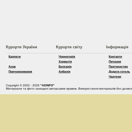
Курорти України
Курорти світу
Інформація
Карпати
Чорногорія
Контакти
Хорватія
Питання
Азов
Болгарія
Партнерство
Причорноморря
Албанія
Додати готель
Чартери
Copyright © 2002 - 2026
"ASINFO"
Материали та фото захищені авторським правом. Використання материалів без дозвол