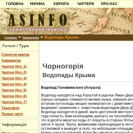
ГОЛОВНА
УКРАЇНА
ЄВРОПА
ЧАРТЕРИ
ПРО НАС
Карпати
Чорногорія
Контакти
Азов
Хорватія
Партнерам
Причорноморря
Болгарія
Додати готель
Водопады Крыма
Шацьк
Албанія
Питання
Головна
Чорногорія
Готелі / Тури
Пошук готелів
Спекотні квитки
Авіаквитки
Чорногорія
Чартер (бус-1)
Чартер (бус-2)
Водопады Крыма
Чартер (бус-3)
Чартер (бус-4)
Водопад Головкинского (Алушта)
Чартер (бус-5)
Водопад находится над Алуштой в ущелье Яман-Дере
Чартер (бус-6)
горных складках сливаются мелкие ручьи, образуя ре
Чартер (бус-7)
уступам поток воды мощно низвергается с девятиметр
выдержит сравнение с известным водопадом Джур-Д
Трансфер
Водопад находится в дикой, мало доступной местност
Прокат авто
туда попасть, Вам необходимо доехать на троллейбус
что в десяти минутах езды от Алушты в сторону Ялт
Інформація
около 4 часов. Тропа, временами переходящая в лест
остановкой и выводит в село, на небольшую площадк
Нужно идти по средней. Когда Вы увидите сетчатый з