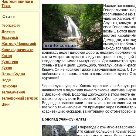
Чартерні квитки в
Тіват
Находится водопа
Генеральского, на 
пропиленном ею в
Статті
ущелье Хапхал. Чт
Алушты, следует 
Географія
села Генеральског
возвышаются вели
Дикуни
востоке Караби-Яй
Екскурсії
Демерджи, а между
Житло у Чорногорії
выглядит гребень 
находится ущелье 
Коли відпочивати
водопаду ведет широкая дорога, недавно проложенн
Котор
сотни метров экскурсанты идут по тропе, отходящей о
к водопаду занимает минут сорок. Два километра пут
Культура
Узень - и Вы у цели. Джур-Джур, пожалуй, самый кра
Кухня
Крыму. Он не иссякает даже в засушливые годы. С 15
поблескивая, широкая лента воды, звеня и журча. Отс
Пляжі Будви
журчащий.
Події
Через глухое ущелье Хапхал проложила себе путь ре
Природа
начинается у подножия южного склона массива Тырк
Телебачення
с Вараби-Яйлой. Водопад Джур-Джур в этом месте н
Телефонний зв'язок
вверх по руслу реки Восточный Улу-Узень и увидеть ц
Вода здесь словно кипит, скатываясь по скалистым п
Ціни
вверх по течению реки, то примерно через километр 
красивейших каскадов, за которыми со стометровой в
Водопад Учан-Су (Ялта)
В переводе с крымско-татарского 
Это самый большой в Крыму водо
км от города, в горах. До него м