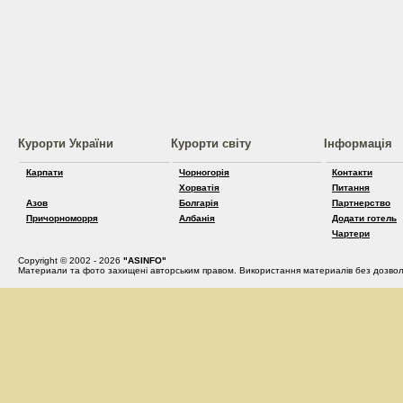
Курорти України
Курорти світу
Інформація
Карпати
Чорногорія
Контакти
Хорватія
Питання
Азов
Болгарія
Партнерство
Причорноморря
Албанія
Додати готель
Чартери
Copyright © 2002 - 2026
"ASINFO"
Материали та фото захищені авторським правом. Використання материалів без дозвол