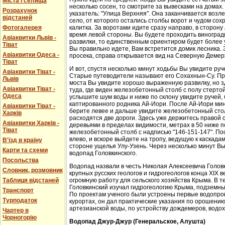
Міста і селища
несколько сосен, то смотрите за вывесками на домах.
Розрахунок
указатель: "Улица Верхняя". Она заканчивается возл
відстаней
село, от которого остались столбы ворот и чудом со
Фотогалерея
калитка. За воротами идите сразу направо, в сторон
время левой стороны. Вы будете проходить виноградн
Авіаквитки Львів -
развилки, то единственным ориентиром будет более у
Тіват
Вы правильно идете, Вам встретится домик лесника. 
Авіаквитки Одеса -
просека, справа открывается вид на Северную Демер
Тіват
И вот, спустя несколько минут ходьбы Вы увидите руч
Авіаквитки Тіват -
Старые путеводители называют его Сохахнын-Су. Пр
Львів
моста Вы увидите хорошо выраженную развилку, но з
Авіаквитки Тіват -
туда, где виден железобетонный столб с полу стерто
Одеса
услышите шум воды и ниже по склону увидите ручей,
каптированного родника Ай-Иори. После Ай-Иори мину
Авіаквитки Тіват -
берите левее и дальше увидите железобетонный столб
Харків
расходятся две дороги. Здесь уже держитесь правой 
Авіаквитки Харків -
деревьями в пределах видимости, метрах в 50 ниже п
Тіват
железобетонный столб с надписью "146-151-147". По
влево, и вскоре выйдете на тропу, ведущую к каскада
В'їзд в країну
стороне ущелья Улу-Узень. Через несколько минут Вы
Карти та схеми
водопад Головкинского.
Посольства
Водопад назвали в честь Николая Алексеевича Головки
Словник, розмовник
крупных русских геологов и гидрогеологов конца XIX 
Таблиця відстаней
огромную работу для сельского хозяйства Крыма. В 
Головкинский изучал гидрогеологию Крыма, подземн
Транспорт
По проектам ученого были устроены первые водопров
Турподаток
курортах, он дал практические указания по орошени
артезианской воды, по устройству дождемеров, водо
Чартер в
Чорногорію
Водопад Джур-Джур (Генеральское, Алушта)