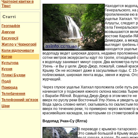
Чартерні квитки в
Тіват
Находится водопа
Генеральского, на 
пропиленном ею в
Статті
ущелье Хапхал. Чт
Алушты, следует 
Географія
села Генеральског
возвышаются вели
Дикуни
востоке Караби-Яй
Екскурсії
Демерджи, а между
Житло у Чорногорії
выглядит гребень 
находится ущелье 
Коли відпочивати
водопаду ведет широкая дорога, недавно проложенн
Котор
сотни метров экскурсанты идут по тропе, отходящей о
к водопаду занимает минут сорок. Два километра пут
Культура
Узень - и Вы у цели. Джур-Джур, пожалуй, самый кра
Кухня
Крыму. Он не иссякает даже в засушливые годы. С 15
поблескивая, широкая лента воды, звеня и журча. Отс
Пляжі Будви
журчащий.
Події
Через глухое ущелье Хапхал проложила себе путь ре
Природа
начинается у подножия южного склона массива Тырк
Телебачення
с Вараби-Яйлой. Водопад Джур-Джур в этом месте н
Телефонний зв'язок
вверх по руслу реки Восточный Улу-Узень и увидеть ц
Вода здесь словно кипит, скатываясь по скалистым п
Ціни
вверх по течению реки, то примерно через километр 
красивейших каскадов, за которыми со стометровой в
Водопад Учан-Су (Ялта)
В переводе с крымско-татарского 
Это самый большой в Крыму водо
км от города, в горах. До него м