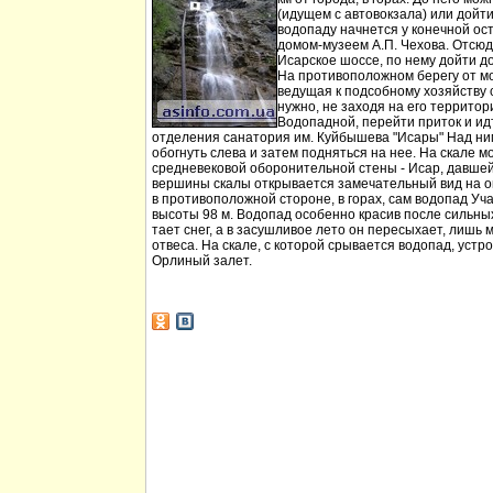
(идущем с автовокзала) или дойт
водопаду начнется у конечной ос
домом-музеем А.П. Чехова. Отсюд
Исарское шоссе, по нему дойти д
На противоположном берегу от мо
ведущая к подсобному хозяйству
нужно, не заходя на его территори
Водопадной, перейти приток и идт
отделения санатория им. Куйбышева "Исары" Над ни
обогнуть слева и затем подняться на нее. На скале м
средневековой оборонительной стены - Исар, давшей
вершины скалы открывается замечательный вид на ок
в противоположной стороне, в горах, сам водопад Уча
высоты 98 м. Водопад особенно красив после сильных 
тает снег, а в засушливое лето он пересыхает, лишь 
отвеса. На скале, с которой срывается водопад, устр
Орлиный залет.