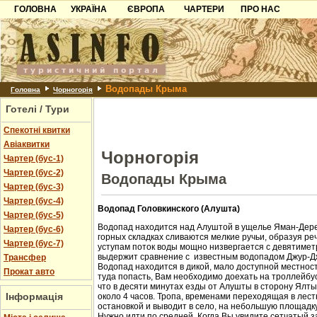
ГОЛОВНА
УКРАЇНА
ЄВРОПА
ЧАРТЕРИ
ПРО НАС
Карпати
Чорногорія
Контакти
Азов
Хорватія
Партнерам
Причорноморря
Болгарія
Додати готель
Водопады Крыма
Шацьк
Албанія
Питання
Головна
Чорногорія
Готелі / Тури
Пошук готелів
Спекотні квитки
Авіаквитки
Чорногорія
Чартер (бус-1)
Чартер (бус-2)
Водопады Крыма
Чартер (бус-3)
Чартер (бус-4)
Водопад Головкинского (Алушта)
Чартер (бус-5)
Водопад находится над Алуштой в ущелье Яман-Дере
Чартер (бус-6)
горных складках сливаются мелкие ручьи, образуя ре
Чартер (бус-7)
уступам поток воды мощно низвергается с девятиметр
выдержит сравнение с известным водопадом Джур-Д
Трансфер
Водопад находится в дикой, мало доступной местност
Прокат авто
туда попасть, Вам необходимо доехать на троллейбус
что в десяти минутах езды от Алушты в сторону Ялт
Інформація
около 4 часов. Тропа, временами переходящая в лест
остановкой и выводит в село, на небольшую площадк
Нужно идти по средней. Когда Вы увидите сетчатый з