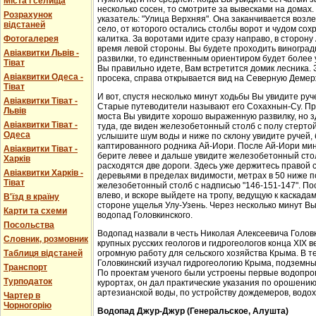
Міста і селища
несколько сосен, то смотрите за вывесками на домах.
Розрахунок
указатель: "Улица Верхняя". Она заканчивается возл
відстаней
село, от которого остались столбы ворот и чудом со
Фотогалерея
калитка. За воротами идите сразу направо, в сторон
время левой стороны. Вы будете проходить виноградн
Авіаквитки Львів -
развилки, то единственным ориентиром будет более у
Тіват
Вы правильно идете, Вам встретится домик лесника. 
Авіаквитки Одеса -
просека, справа открывается вид на Северную Демер
Тіват
И вот, спустя несколько минут ходьбы Вы увидите руч
Авіаквитки Тіват -
Старые путеводители называют его Сохахнын-Су. Пр
Львів
моста Вы увидите хорошо выраженную развилку, но з
Авіаквитки Тіват -
туда, где виден железобетонный столб с полу стерто
Одеса
услышите шум воды и ниже по склону увидите ручей,
каптированного родника Ай-Иори. После Ай-Иори мину
Авіаквитки Тіват -
берите левее и дальше увидите железобетонный столб
Харків
расходятся две дороги. Здесь уже держитесь правой 
Авіаквитки Харків -
деревьями в пределах видимости, метрах в 50 ниже п
Тіват
железобетонный столб с надписью "146-151-147". По
влево, и вскоре выйдете на тропу, ведущую к каскада
В'їзд в країну
стороне ущелья Улу-Узень. Через несколько минут Вы
Карти та схеми
водопад Головкинского.
Посольства
Водопад назвали в честь Николая Алексеевича Головки
Словник, розмовник
крупных русских геологов и гидрогеологов конца XIX 
Таблиця відстаней
огромную работу для сельского хозяйства Крыма. В 
Головкинский изучал гидрогеологию Крыма, подземн
Транспорт
По проектам ученого были устроены первые водопров
Турподаток
курортах, он дал практические указания по орошени
артезианской воды, по устройству дождемеров, водо
Чартер в
Чорногорію
Водопад Джур-Джур (Генеральское, Алушта)