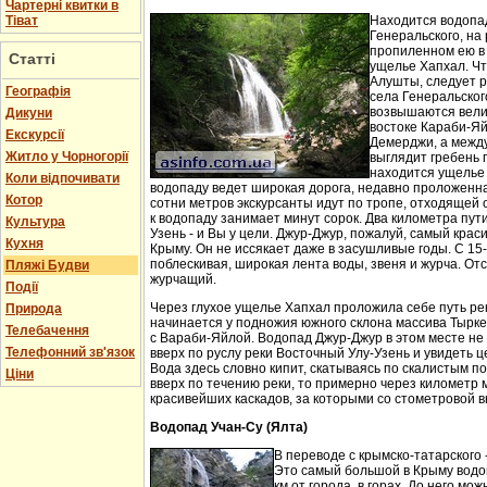
Чартерні квитки в
Тіват
Находится водопа
Генеральского, на 
пропиленном ею в
Статті
ущелье Хапхал. Чт
Алушты, следует 
Географія
села Генеральског
возвышаются вели
Дикуни
востоке Караби-Яй
Екскурсії
Демерджи, а между
Житло у Чорногорії
выглядит гребень 
находится ущелье 
Коли відпочивати
водопаду ведет широкая дорога, недавно проложенн
Котор
сотни метров экскурсанты идут по тропе, отходящей о
к водопаду занимает минут сорок. Два километра пут
Культура
Узень - и Вы у цели. Джур-Джур, пожалуй, самый кра
Кухня
Крыму. Он не иссякает даже в засушливые годы. С 15
поблескивая, широкая лента воды, звеня и журча. Отс
Пляжі Будви
журчащий.
Події
Через глухое ущелье Хапхал проложила себе путь ре
Природа
начинается у подножия южного склона массива Тырк
Телебачення
с Вараби-Яйлой. Водопад Джур-Джур в этом месте н
Телефонний зв'язок
вверх по руслу реки Восточный Улу-Узень и увидеть ц
Вода здесь словно кипит, скатываясь по скалистым п
Ціни
вверх по течению реки, то примерно через километр 
красивейших каскадов, за которыми со стометровой в
Водопад Учан-Су (Ялта)
В переводе с крымско-татарского 
Это самый большой в Крыму водо
км от города, в горах. До него м