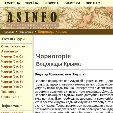
ГОЛОВНА
УКРАЇНА
ЄВРОПА
ЧАРТЕРИ
ПРО НАС
Карпати
Чорногорія
Контакти
Азов
Хорватія
Партнерам
Причорноморря
Болгарія
Додати готель
Водопады Крыма
Шацьк
Албанія
Питання
Головна
Чорногорія
Готелі / Тури
Пошук готелів
Спекотні квитки
Авіаквитки
Чорногорія
Чартер (бус-1)
Чартер (бус-2)
Водопады Крыма
Чартер (бус-3)
Чартер (бус-4)
Водопад Головкинского (Алушта)
Чартер (бус-5)
Водопад находится над Алуштой в ущелье Яман-Дере
Чартер (бус-6)
горных складках сливаются мелкие ручьи, образуя ре
Чартер (бус-7)
уступам поток воды мощно низвергается с девятиметр
выдержит сравнение с известным водопадом Джур-Д
Трансфер
Водопад находится в дикой, мало доступной местност
Прокат авто
туда попасть, Вам необходимо доехать на троллейбус
что в десяти минутах езды от Алушты в сторону Ялт
Інформація
около 4 часов. Тропа, временами переходящая в лест
остановкой и выводит в село, на небольшую площадк
Нужно идти по средней. Когда Вы увидите сетчатый з