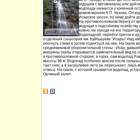
(идущем с автовокзала) или дойт
водопаду начнется у конечной ос
домом-музеем А.П. Чехова. Отсюд
Исарское шоссе, по нему дойти д
На противоположном берегу от мо
ведущая к подсобному хозяйству
нужно, не заходя на его территори
Водопадной, перейти приток и идт
отделения санатория им. Куйбышева "Исары" Над ни
обогнуть слева и затем подняться на нее. На скале м
средневековой оборонительной стены - Исар, давшей
вершины скалы открывается замечательный вид на ок
в противоположной стороне, в горах, сам водопад Уча
высоты 98 м. Водопад особенно красив после сильных 
тает снег, а в засушливое лето он пересыхает, лишь 
отвеса. На скале, с которой срывается водопад, устр
Орлиный залет.