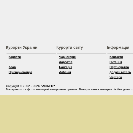
Курорти України
Курорти світу
Інформація
Карпати
Чорногорія
Контакти
Хорватія
Питання
Азов
Болгарія
Партнерство
Причорноморря
Албанія
Додати готель
Чартери
Copyright © 2002 - 2026
"ASINFO"
Материали та фото захищені авторським правом. Використання материалів без дозвол