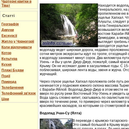
Чартерні квитки в
Тіват
Находится водопа
Генеральского, на 
пропиленном ею в
Статті
ущелье Хапхал. Чт
Алушты, следует 
Географія
села Генеральског
возвышаются вели
Дикуни
востоке Караби-Яй
Екскурсії
Демерджи, а между
Житло у Чорногорії
выглядит гребень 
находится ущелье 
Коли відпочивати
водопаду ведет широкая дорога, недавно проложенн
Котор
сотни метров экскурсанты идут по тропе, отходящей о
к водопаду занимает минут сорок. Два километра пут
Культура
Узень - и Вы у цели. Джур-Джур, пожалуй, самый кра
Кухня
Крыму. Он не иссякает даже в засушливые годы. С 15
поблескивая, широкая лента воды, звеня и журча. Отс
Пляжі Будви
журчащий.
Події
Через глухое ущелье Хапхал проложила себе путь ре
Природа
начинается у подножия южного склона массива Тырк
Телебачення
с Вараби-Яйлой. Водопад Джур-Джур в этом месте н
Телефонний зв'язок
вверх по руслу реки Восточный Улу-Узень и увидеть ц
Вода здесь словно кипит, скатываясь по скалистым п
Ціни
вверх по течению реки, то примерно через километр 
красивейших каскадов, за которыми со стометровой в
Водопад Учан-Су (Ялта)
В переводе с крымско-татарского 
Это самый большой в Крыму водо
км от города, в горах. До него м