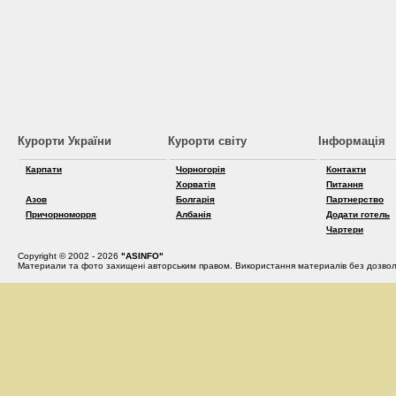
Курорти України
Курорти світу
Інформація
Карпати
Чорногорія
Контакти
Хорватія
Питання
Азов
Болгарія
Партнерство
Причорноморря
Албанія
Додати готель
Чартери
Copyright © 2002 - 2026
"ASINFO"
Материали та фото захищені авторським правом. Використання материалів без дозвол