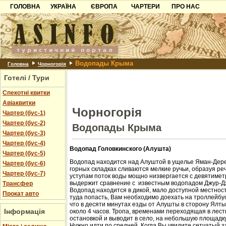
ГОЛОВНА
УКРАЇНА
ЄВРОПА
ЧАРТЕРИ
ПРО НАС
Карпати
Чорногорія
Контакти
Азов
Хорватія
Партнерам
Причорноморря
Болгарія
Додати готель
Водопады Крыма
Шацьк
Албанія
Питання
Головна
Чорногорія
Готелі / Тури
Пошук готелів
Спекотні квитки
Авіаквитки
Чорногорія
Чартер (бус-1)
Чартер (бус-2)
Водопады Крыма
Чартер (бус-3)
Чартер (бус-4)
Водопад Головкинского (Алушта)
Чартер (бус-5)
Водопад находится над Алуштой в ущелье Яман-Дере
Чартер (бус-6)
горных складках сливаются мелкие ручьи, образуя ре
Чартер (бус-7)
уступам поток воды мощно низвергается с девятиметр
выдержит сравнение с известным водопадом Джур-Д
Трансфер
Водопад находится в дикой, мало доступной местност
Прокат авто
туда попасть, Вам необходимо доехать на троллейбус
что в десяти минутах езды от Алушты в сторону Ялт
Інформація
около 4 часов. Тропа, временами переходящая в лест
остановкой и выводит в село, на небольшую площадк
Нужно идти по средней. Когда Вы увидите сетчатый з