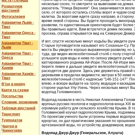
Міста і селища
несколько сосен, то смотрите за вывесками на домах.
Розрахунок
указатель: "Улица Верхняя". Она заканчивается возл
відстаней
село, от которого остались столбы ворот и чудом со
Фотогалерея
калитка. За воротами идите сразу направо, в сторон
время левой стороны. Вы будете проходить виноградн
Авіаквитки Львів -
развилки, то единственным ориентиром будет более у
Тіват
Вы правильно идете, Вам встретится домик лесника. 
Авіаквитки Одеса -
просека, справа открывается вид на Северную Демер
Тіват
И вот, спустя несколько минут ходьбы Вы увидите руч
Авіаквитки Тіват -
Старые путеводители называют его Сохахнын-Су. Пр
Львів
моста Вы увидите хорошо выраженную развилку, но з
Авіаквитки Тіват -
туда, где виден железобетонный столб с полу стерто
Одеса
услышите шум воды и ниже по склону увидите ручей,
каптированного родника Ай-Иори. После Ай-Иори мину
Авіаквитки Тіват -
берите левее и дальше увидите железобетонный столб
Харків
расходятся две дороги. Здесь уже держитесь правой 
Авіаквитки Харків -
деревьями в пределах видимости, метрах в 50 ниже п
Тіват
железобетонный столб с надписью "146-151-147". По
влево, и вскоре выйдете на тропу, ведущую к каскада
В'їзд в країну
стороне ущелья Улу-Узень. Через несколько минут Вы
Карти та схеми
водопад Головкинского.
Посольства
Водопад назвали в честь Николая Алексеевича Головки
Словник, розмовник
крупных русских геологов и гидрогеологов конца XIX 
Таблиця відстаней
огромную работу для сельского хозяйства Крыма. В 
Головкинский изучал гидрогеологию Крыма, подземн
Транспорт
По проектам ученого были устроены первые водопров
Турподаток
курортах, он дал практические указания по орошени
артезианской воды, по устройству дождемеров, водо
Чартер в
Чорногорію
Водопад Джур-Джур (Генеральское, Алушта)