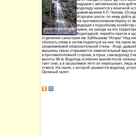
(идущем с автовокзала) или дойт
водопаду начнется у конечной ос
домом-музеем А.П. Чехова. Отсюд
Исарское шоссе, по нему дойти д
На противоположном берегу от мо
ведущая к подсобному хозяйству
нужно, не заходя на его территори
Водопадной, перейти приток и идт
отделения санатория им. Куйбышева "Исары" Над ни
обогнуть слева и затем подняться на нее. На скале м
средневековой оборонительной стены - Исар, давшей
вершины скалы открывается замечательный вид на ок
в противоположной стороне, в горах, сам водопад Уча
высоты 98 м. Водопад особенно красив после сильных 
тает снег, а в засушливое лето он пересыхает, лишь 
отвеса. На скале, с которой срывается водопад, устр
Орлиный залет.