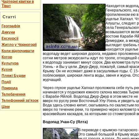
Чартерні квитки в
Тіват
Находится водопа
Генеральского, на 
пропиленном ею в
Статті
ущелье Хапхал. Чт
Алушты, следует 
Географія
села Генеральског
возвышаются вели
Дикуни
востоке Караби-Яй
Екскурсії
Демерджи, а между
Житло у Чорногорії
выглядит гребень 
находится ущелье 
Коли відпочивати
водопаду ведет широкая дорога, недавно проложенн
Котор
сотни метров экскурсанты идут по тропе, отходящей о
к водопаду занимает минут сорок. Два километра пут
Культура
Узень - и Вы у цели. Джур-Джур, пожалуй, самый кра
Кухня
Крыму. Он не иссякает даже в засушливые годы. С 15
поблескивая, широкая лента воды, звеня и журча. Отс
Пляжі Будви
журчащий.
Події
Через глухое ущелье Хапхал проложила себе путь ре
Природа
начинается у подножия южного склона массива Тырк
Телебачення
с Вараби-Яйлой. Водопад Джур-Джур в этом месте н
Телефонний зв'язок
вверх по руслу реки Восточный Улу-Узень и увидеть ц
Вода здесь словно кипит, скатываясь по скалистым п
Ціни
вверх по течению реки, то примерно через километр 
красивейших каскадов, за которыми со стометровой в
Водопад Учан-Су (Ялта)
В переводе с крымско-татарского 
Это самый большой в Крыму водо
км от города, в горах. До него м