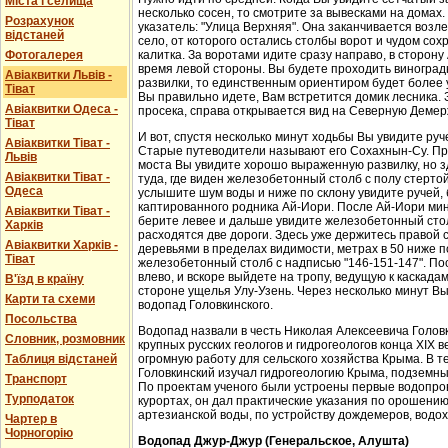
Міста і селища
несколько сосен, то смотрите за вывесками на домах.
Розрахунок
указатель: "Улица Верхняя". Она заканчивается возл
відстаней
село, от которого остались столбы ворот и чудом со
Фотогалерея
калитка. За воротами идите сразу направо, в сторон
время левой стороны. Вы будете проходить виноградн
Авіаквитки Львів -
развилки, то единственным ориентиром будет более у
Тіват
Вы правильно идете, Вам встретится домик лесника. 
Авіаквитки Одеса -
просека, справа открывается вид на Северную Демер
Тіват
И вот, спустя несколько минут ходьбы Вы увидите руч
Авіаквитки Тіват -
Старые путеводители называют его Сохахнын-Су. Пр
Львів
моста Вы увидите хорошо выраженную развилку, но з
Авіаквитки Тіват -
туда, где виден железобетонный столб с полу стерто
Одеса
услышите шум воды и ниже по склону увидите ручей,
каптированного родника Ай-Иори. После Ай-Иори мину
Авіаквитки Тіват -
берите левее и дальше увидите железобетонный столб
Харків
расходятся две дороги. Здесь уже держитесь правой 
Авіаквитки Харків -
деревьями в пределах видимости, метрах в 50 ниже п
Тіват
железобетонный столб с надписью "146-151-147". По
влево, и вскоре выйдете на тропу, ведущую к каскада
В'їзд в країну
стороне ущелья Улу-Узень. Через несколько минут Вы
Карти та схеми
водопад Головкинского.
Посольства
Водопад назвали в честь Николая Алексеевича Головки
Словник, розмовник
крупных русских геологов и гидрогеологов конца XIX 
Таблиця відстаней
огромную работу для сельского хозяйства Крыма. В 
Головкинский изучал гидрогеологию Крыма, подземн
Транспорт
По проектам ученого были устроены первые водопров
Турподаток
курортах, он дал практические указания по орошени
артезианской воды, по устройству дождемеров, водо
Чартер в
Чорногорію
Водопад Джур-Джур (Генеральское, Алушта)