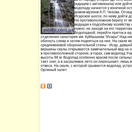
(идущем с автовокзала) или дойт
водопаду начнется у конечной ос
домом-музеем А.П. Чехова. Отсюд
Исарское шоссе, по нему дойти д
На противоположном берегу от мо
ведущая к подсобному хозяйству
нужно, не заходя на его территори
Водопадной, перейти приток и идт
отделения санатория им. Куйбышева "Исары" Над ни
обогнуть слева и затем подняться на нее. На скале м
средневековой оборонительной стены - Исар, давшей
вершины скалы открывается замечательный вид на ок
в противоположной стороне, в горах, сам водопад Уча
высоты 98 м. Водопад особенно красив после сильных 
тает снег, а в засушливое лето он пересыхает, лишь 
отвеса. На скале, с которой срывается водопад, устр
Орлиный залет.