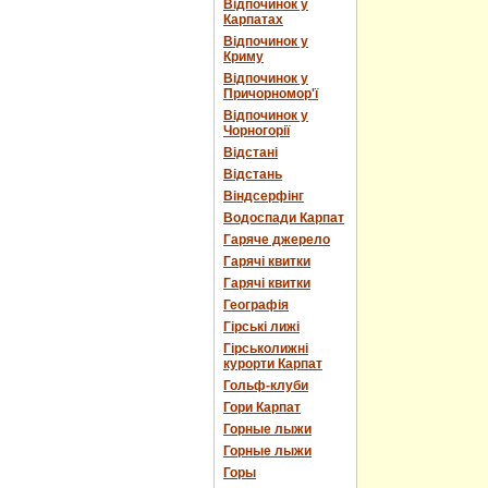
Відпочинок у
Карпатах
Відпочинок у
Криму
Відпочинок у
Причорномор'ї
Відпочинок у
Чорногорії
Відстані
Відстань
Віндсерфінг
Водоспади Карпат
Гаряче джерело
Гарячі квитки
Гарячі квитки
Географія
Гірські лижі
Гірськолижні
курорти Карпат
Гольф-клуби
Гори Карпат
Горные лыжи
Горные лыжи
Горы