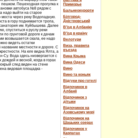
Балтика и
и пешком. Пешеходная прогулка к
Приморье
тановки автобуса №8 рядом с
Бальнеокурорти
а надо выйти на старое
Білгород-
о моста через реку Водопадную.
Дністровський
ста в гору поднимается тропа,
 санатория им. Куйбышева. Далее
В'їзд в Албанію
ю, спуститься к руслу реки
В'їзд в країну
и по грунтовой дороге к дачам
ми возвышается скала, ее надо
Велотури
ожно видеть остатки
Виза, правила
 название местности и дороге. С
въезда
рестности. На юге видна Ялта, а
н-Су. Вода здесь низвергается с
Вина Крыма
дождей и весной, когда в горах
Вина Одеси
мокрый след виден на стене
Вино
оена видовая площадка -
Вино та коньяк
Відгуки про готелі
Відпочинок в
Албанії
Відпочинок з
дітьми
Відпочинок на
Азовському морі
Відпочинок на
Шацьких озерах
Відпочинок у
Карпатах