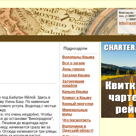
Контакти:
тел. (+38097
(+38095) 
info@asi
Підрозділи
Водопады Крыма
Все о загаре
День города
Загадки Крыма
Затонувшие
корабли
Каньон Крыма
 под Бабуган-Яйлой. Здесь в
Климат в Крыму
чку Узень-Баш. По каменным
Конный прогулки
ового уступа. Водопад с честью
Минеральные
жур.
воды
и, что очень неудобно. Чтобы
е до остановки "Виноградное",
Что посмотреть
ы. Пешком до водопада идти
Відпочинок в
ницу, начинается сразу же за
Одеській області
у. Отсюда начинаются три улицы.
абор за которым растут