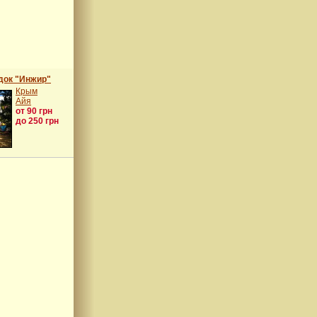
док "Инжир"
Крым
Айя
от 90 грн
до 250 грн