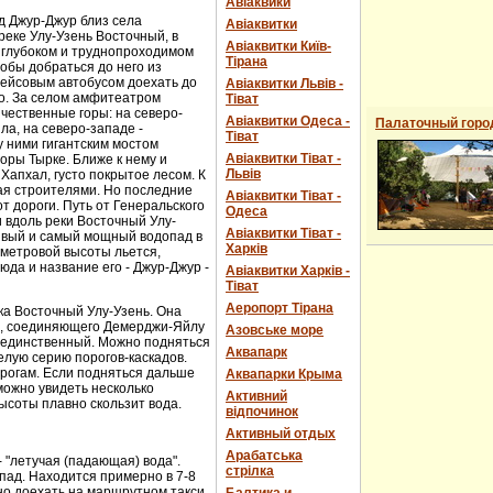
Авіаквики
д Джур-Джур близ села
Авіаквитки
реке Улу-Узень Восточный, в
Авіаквитки Київ-
 глубоком и труднопроходимом
Тірана
обы добраться до него из
рейсовым автобусом доехать до
Авіаквитки Львів -
о. За селом амфитеатром
Тіват
чественные горы: на северо-
Авіаквитки Одеса -
Палаточный горо
ла, на северо-западе -
Тіват
 ними гигантским мостом
Авіаквитки Тіват -
горы Тырке. Ближе к нему и
Львів
Хапхал, густо покрытое лесом. К
ая строителями. Но последние
Авіаквитки Тіват -
т дороги. Путь от Генеральского
Одеса
и вдоль реки Восточный Улу-
Авіаквитки Тіват -
сивый и самый мощный водопад в
Харків
-метровой высоты льется,
юда и название его - Джур-Джур -
Авіаквитки Харків -
Тіват
Аеропорт Тірана
ка Восточный Улу-Узень. Она
е, соединяющего Демерджи-Яйлу
Азовське море
е единственный. Можно подняться
Аквапарк
елую серию порогов-каскадов.
орогам. Если подняться дальше
Аквапарки Крыма
можно увидеть несколько
Активний
ысоты плавно скользит вода.
відпочинок
Активный отдых
Арабатська
- "летучая (падающая) вода".
стрілка
пад. Находится примерно в 7-8
ожно доехать на маршрутном такси