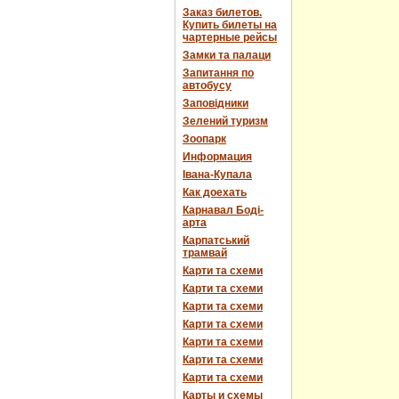
Заказ билетов.
Купить билеты на
чартерные рейсы
Замки та палаци
Запитання по
автобусу
Заповідники
Зелений туризм
Зоопарк
Информация
Івана-Купала
Как доехать
Карнавал Боді-
арта
Карпатський
трамвай
Карти та схеми
Карти та схеми
Карти та схеми
Карти та схеми
Карти та схеми
Карти та схеми
Карти та схеми
Карты и схемы