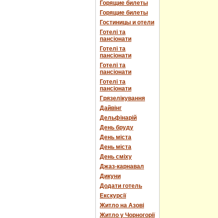
Горящие билеты
Горящие билеты
Гостиницы и отели
Готелі та
пансіонати
Готелі та
пансіонати
Готелі та
пансіонати
Готелі та
пансіонати
Грязелікування
Дайвінг
Дельфінарій
День бруду
День міста
День міста
День сміху
Джаз-карнавал
Дикуни
Додати готель
Екскурсії
Житло на Азові
Житло у Чорногорії