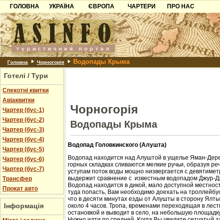
ГОЛОВНА
УКРАЇНА
ЄВРОПА
ЧАРТЕРИ
ПРО НАС
Карпати
Чорногорія
Контакти
Азов
Хорватія
Партнерам
Причорноморря
Болгарія
Додати готель
Водопады Крыма
Шацьк
Албанія
Питання
Головна
Чорногорія
Готелі / Тури
Пошук готелів
Спекотні квитки
Авіаквитки
Чорногорія
Чартер (бус-1)
Чартер (бус-2)
Водопады Крыма
Чартер (бус-3)
Чартер (бус-4)
Водопад Головкинского (Алушта)
Чартер (бус-5)
Водопад находится над Алуштой в ущелье Яман-Дере
Чартер (бус-6)
горных складках сливаются мелкие ручьи, образуя ре
Чартер (бус-7)
уступам поток воды мощно низвергается с девятиметр
выдержит сравнение с известным водопадом Джур-Д
Трансфер
Водопад находится в дикой, мало доступной местност
Прокат авто
туда попасть, Вам необходимо доехать на троллейбус
что в десяти минутах езды от Алушты в сторону Ялт
Інформація
около 4 часов. Тропа, временами переходящая в лест
остановкой и выводит в село, на небольшую площадк
Нужно идти по средней. Когда Вы увидите сетчатый з