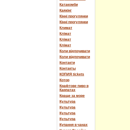
Катакомби
Каякінг
Кінні прогулянки
Кінні прогулянки
Климат
Клімат
Клімат
Клімат
Коли відпочивати
Коли відпочивати
Контакти
Контакты
КОПИЯ tickets
Котор
Крафтове пиво в
Карпатах
Краще за море
Культура
Культура
Культура
Культура
Купання в чанах