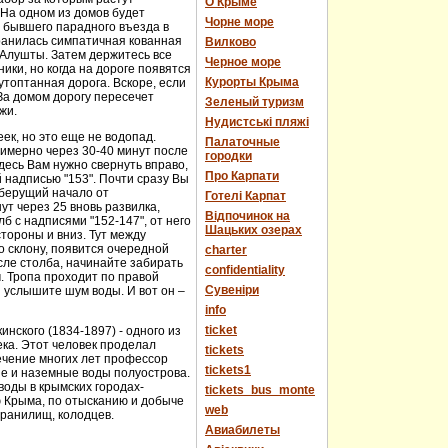
О Крыме
 На одном из домов будет
Чорне море
е бывшего парадного въезда в
хранилась симпатичная кованная
Вилково
у Алушты. Затем держитесь все
Черное море
ики, но когда на дороге появятся
Курорты Крыма
топтанная дорога. Вскоре, если
За домом дорогу пересечет
Зеленый туризм
жи.
Нудистські пляжі
еек, но это еще не водопад.
Палаточные
имерно через 30-40 минут после
городки
десь Вам нужно свернуть вправо,
Про Карпати
й надписью "153". Почти сразу Вы
 берущий начало от
Готелі Карпат
т через 25 вновь развилка,
Відпочинок на
 с надписями "152-147", от него
Шацьких озерах
стороны и вниз. Тут между
о склону, появится очередной
charter
сле столба, начинайте забирать
confidentiality
м. Тропа проходит по правой
Cувеніри
 услышите шум воды. И вот он –
info
ticket
нского (1834-1897) - одного из
века. Этот человек проделал
tickets
течение многих лет профессор
tickets1
ые и наземные воды полуострова.
оды в крымских городах-
tickets_bus_monte
ю Крыма, по отысканию и добыче
web
хранилищ, колодцев.
Авиабилеты