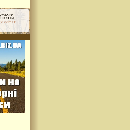
) 298-54-96
86-34-999
nfo.com.ua