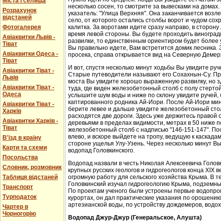
Міста і селища
несколько сосен, то смотрите за вывесками на домах.
Розрахунок
указатель: "Улица Верхняя". Она заканчивается возл
відстаней
село, от которого остались столбы ворот и чудом со
Фотогалерея
калитка. За воротами идите сразу направо, в сторон
время левой стороны. Вы будете проходить виноградн
Авіаквитки Львів -
развилки, то единственным ориентиром будет более у
Тіват
Вы правильно идете, Вам встретится домик лесника. 
Авіаквитки Одеса -
просека, справа открывается вид на Северную Демер
Тіват
И вот, спустя несколько минут ходьбы Вы увидите руч
Авіаквитки Тіват -
Старые путеводители называют его Сохахнын-Су. Пр
Львів
моста Вы увидите хорошо выраженную развилку, но з
Авіаквитки Тіват -
туда, где виден железобетонный столб с полу стерто
Одеса
услышите шум воды и ниже по склону увидите ручей,
каптированного родника Ай-Иори. После Ай-Иори мину
Авіаквитки Тіват -
берите левее и дальше увидите железобетонный столб
Харків
расходятся две дороги. Здесь уже держитесь правой 
Авіаквитки Харків -
деревьями в пределах видимости, метрах в 50 ниже п
Тіват
железобетонный столб с надписью "146-151-147". По
влево, и вскоре выйдете на тропу, ведущую к каскада
В'їзд в країну
стороне ущелья Улу-Узень. Через несколько минут Вы
Карти та схеми
водопад Головкинского.
Посольства
Водопад назвали в честь Николая Алексеевича Головки
Словник, розмовник
крупных русских геологов и гидрогеологов конца XIX 
Таблиця відстаней
огромную работу для сельского хозяйства Крыма. В 
Головкинский изучал гидрогеологию Крыма, подземн
Транспорт
По проектам ученого были устроены первые водопров
Турподаток
курортах, он дал практические указания по орошени
артезианской воды, по устройству дождемеров, водо
Чартер в
Чорногорію
Водопад Джур-Джур (Генеральское, Алушта)