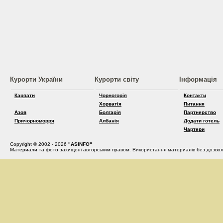
Курорти України
Курорти світу
Інформація
Карпати
Чорногорія
Контакти
Хорватія
Питання
Азов
Болгарія
Партнерство
Причорноморря
Албанія
Додати готель
Чартери
Copyright © 2002 - 2026
"ASINFO"
Материали та фото захищені авторським правом. Використання материалів без дозвол