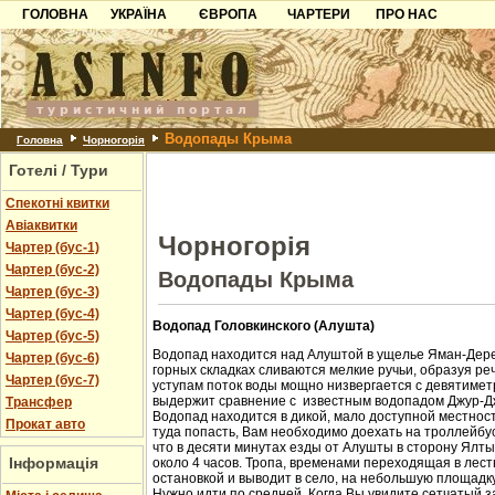
ГОЛОВНА
УКРАЇНА
ЄВРОПА
ЧАРТЕРИ
ПРО НАС
Карпати
Чорногорія
Контакти
Азов
Хорватія
Партнерам
Причорноморря
Болгарія
Додати готель
Водопады Крыма
Шацьк
Албанія
Питання
Головна
Чорногорія
Готелі / Тури
Пошук готелів
Спекотні квитки
Авіаквитки
Чорногорія
Чартер (бус-1)
Чартер (бус-2)
Водопады Крыма
Чартер (бус-3)
Чартер (бус-4)
Водопад Головкинского (Алушта)
Чартер (бус-5)
Водопад находится над Алуштой в ущелье Яман-Дере
Чартер (бус-6)
горных складках сливаются мелкие ручьи, образуя ре
Чартер (бус-7)
уступам поток воды мощно низвергается с девятиметр
выдержит сравнение с известным водопадом Джур-Д
Трансфер
Водопад находится в дикой, мало доступной местност
Прокат авто
туда попасть, Вам необходимо доехать на троллейбус
что в десяти минутах езды от Алушты в сторону Ялт
Інформація
около 4 часов. Тропа, временами переходящая в лест
остановкой и выводит в село, на небольшую площадк
Нужно идти по средней. Когда Вы увидите сетчатый з