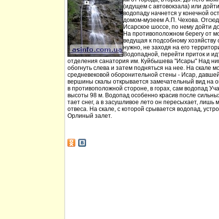
(идущем с автовокзала) или дойт
водопаду начнется у конечной ос
домом-музеем А.П. Чехова. Отсюд
Исарское шоссе, по нему дойти д
На противоположном берегу от мо
ведущая к подсобному хозяйству
нужно, не заходя на его территори
Водопадной, перейти приток и идт
отделения санатория им. Куйбышева "Исары" Над ни
обогнуть слева и затем подняться на нее. На скале м
средневековой оборонительной стены - Исар, давшей
вершины скалы открывается замечательный вид на ок
в противоположной стороне, в горах, сам водопад Уча
высоты 98 м. Водопад особенно красив после сильных 
тает снег, а в засушливое лето он пересыхает, лишь 
отвеса. На скале, с которой срывается водопад, устр
Орлиный залет.