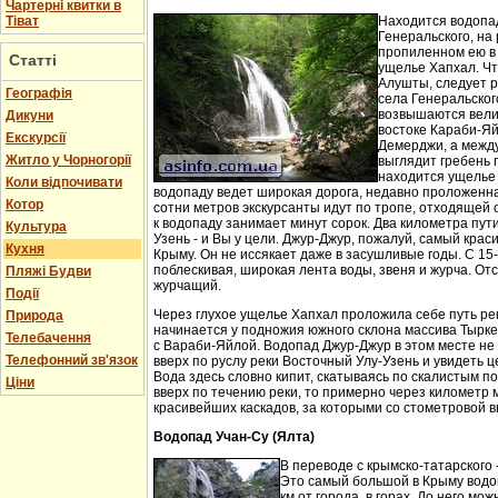
Чартерні квитки в
Тіват
Находится водопа
Генеральского, на 
пропиленном ею в
Статті
ущелье Хапхал. Чт
Алушты, следует 
Географія
села Генеральског
возвышаются вели
Дикуни
востоке Караби-Яй
Екскурсії
Демерджи, а между
Житло у Чорногорії
выглядит гребень 
находится ущелье 
Коли відпочивати
водопаду ведет широкая дорога, недавно проложенн
Котор
сотни метров экскурсанты идут по тропе, отходящей о
к водопаду занимает минут сорок. Два километра пут
Культура
Узень - и Вы у цели. Джур-Джур, пожалуй, самый кра
Кухня
Крыму. Он не иссякает даже в засушливые годы. С 15
поблескивая, широкая лента воды, звеня и журча. Отс
Пляжі Будви
журчащий.
Події
Через глухое ущелье Хапхал проложила себе путь ре
Природа
начинается у подножия южного склона массива Тырк
Телебачення
с Вараби-Яйлой. Водопад Джур-Джур в этом месте н
Телефонний зв'язок
вверх по руслу реки Восточный Улу-Узень и увидеть ц
Вода здесь словно кипит, скатываясь по скалистым п
Ціни
вверх по течению реки, то примерно через километр 
красивейших каскадов, за которыми со стометровой в
Водопад Учан-Су (Ялта)
В переводе с крымско-татарского 
Это самый большой в Крыму водо
км от города, в горах. До него м