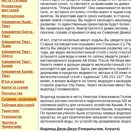
Міста і селища
несколько сосен, то смотрите за вывесками на домах.
Розрахунок
указатель: "Улица Верхняя". Она заканчивается возл
відстаней
село, от которого остались столбы ворот и чудом со
Фотогалерея
калитка. За воротами идите сразу направо, в сторон
время левой стороны. Вы будете проходить виноградн
Авіаквитки Львів -
развилки, то единственным ориентиром будет более у
Тіват
Вы правильно идете, Вам встретится домик лесника. 
Авіаквитки Одеса -
просека, справа открывается вид на Северную Демер
Тіват
И вот, спустя несколько минут ходьбы Вы увидите руч
Авіаквитки Тіват -
Старые путеводители называют его Сохахнын-Су. Пр
Львів
моста Вы увидите хорошо выраженную развилку, но з
Авіаквитки Тіват -
туда, где виден железобетонный столб с полу стерто
Одеса
услышите шум воды и ниже по склону увидите ручей,
каптированного родника Ай-Иори. После Ай-Иори мину
Авіаквитки Тіват -
берите левее и дальше увидите железобетонный столб
Харків
расходятся две дороги. Здесь уже держитесь правой 
Авіаквитки Харків -
деревьями в пределах видимости, метрах в 50 ниже п
Тіват
железобетонный столб с надписью "146-151-147". По
влево, и вскоре выйдете на тропу, ведущую к каскада
В'їзд в країну
стороне ущелья Улу-Узень. Через несколько минут Вы
Карти та схеми
водопад Головкинского.
Посольства
Водопад назвали в честь Николая Алексеевича Головки
Словник, розмовник
крупных русских геологов и гидрогеологов конца XIX 
Таблиця відстаней
огромную работу для сельского хозяйства Крыма. В 
Головкинский изучал гидрогеологию Крыма, подземн
Транспорт
По проектам ученого были устроены первые водопров
Турподаток
курортах, он дал практические указания по орошени
артезианской воды, по устройству дождемеров, водо
Чартер в
Чорногорію
Водопад Джур-Джур (Генеральское, Алушта)