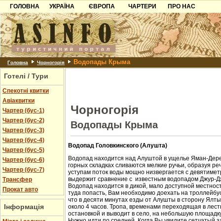
ГОЛОВНА
УКРАЇНА
ЄВРОПА
ЧАРТЕРИ
ПРО НАС
Карпати
Чорногорія
Контакти
Азов
Хорватія
Партнерам
Причорноморря
Болгарія
Додати готель
Водопады Крыма
Шацьк
Албанія
Питання
Головна
Чорногорія
Готелі / Тури
Пошук готелів
Спекотні квитки
Авіаквитки
Чорногорія
Чартер (бус-1)
Чартер (бус-2)
Водопады Крыма
Чартер (бус-3)
Чартер (бус-4)
Водопад Головкинского (Алушта)
Чартер (бус-5)
Водопад находится над Алуштой в ущелье Яман-Дере
Чартер (бус-6)
горных складках сливаются мелкие ручьи, образуя ре
Чартер (бус-7)
уступам поток воды мощно низвергается с девятиметр
выдержит сравнение с известным водопадом Джур-Д
Трансфер
Водопад находится в дикой, мало доступной местност
Прокат авто
туда попасть, Вам необходимо доехать на троллейбус
что в десяти минутах езды от Алушты в сторону Ялт
Інформація
около 4 часов. Тропа, временами переходящая в лест
остановкой и выводит в село, на небольшую площадк
Нужно идти по средней. Когда Вы увидите сетчатый з