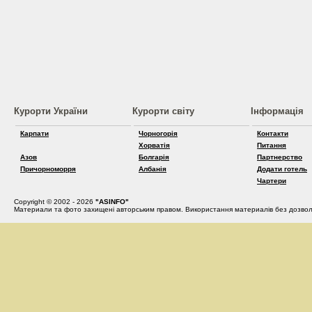
Курорти України
Курорти світу
Інформація
Карпати
Чорногорія
Контакти
Хорватія
Питання
Азов
Болгарія
Партнерство
Причорноморря
Албанія
Додати готель
Чартери
Copyright © 2002 - 2026
"ASINFO"
Материали та фото захищені авторським правом. Використання материалів без дозвол