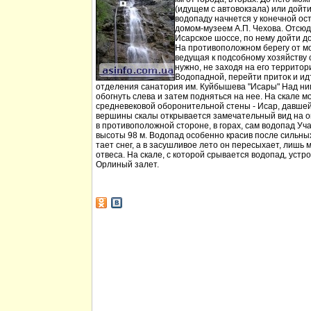
(идущем с автовокзала) или дойт
водопаду начнется у конечной ос
домом-музеем А.П. Чехова. Отсюд
Исарское шоссе, по нему дойти д
На противоположном берегу от мо
ведущая к подсобному хозяйству
нужно, не заходя на его территори
Водопадной, перейти приток и идт
отделения санатория им. Куйбышева "Исары" Над ни
обогнуть слева и затем подняться на нее. На скале м
средневековой оборонительной стены - Исар, давшей
вершины скалы открывается замечательный вид на ок
в противоположной стороне, в горах, сам водопад Уча
высоты 98 м. Водопад особенно красив после сильных 
тает снег, а в засушливое лето он пересыхает, лишь 
отвеса. На скале, с которой срывается водопад, устр
Орлиный залет.