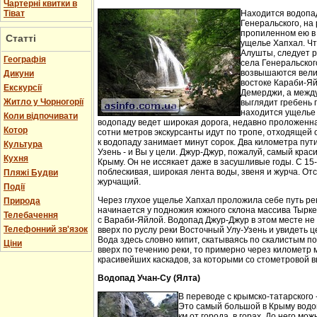
Чартерні квитки в
Тіват
Находится водопа
Генеральского, на 
пропиленном ею в
Статті
ущелье Хапхал. Чт
Алушты, следует 
Географія
села Генеральског
возвышаются вели
Дикуни
востоке Караби-Яй
Екскурсії
Демерджи, а между
Житло у Чорногорії
выглядит гребень 
находится ущелье 
Коли відпочивати
водопаду ведет широкая дорога, недавно проложенн
Котор
сотни метров экскурсанты идут по тропе, отходящей о
к водопаду занимает минут сорок. Два километра пут
Культура
Узень - и Вы у цели. Джур-Джур, пожалуй, самый кра
Кухня
Крыму. Он не иссякает даже в засушливые годы. С 15
поблескивая, широкая лента воды, звеня и журча. Отс
Пляжі Будви
журчащий.
Події
Через глухое ущелье Хапхал проложила себе путь ре
Природа
начинается у подножия южного склона массива Тырк
Телебачення
с Вараби-Яйлой. Водопад Джур-Джур в этом месте н
Телефонний зв'язок
вверх по руслу реки Восточный Улу-Узень и увидеть ц
Вода здесь словно кипит, скатываясь по скалистым п
Ціни
вверх по течению реки, то примерно через километр 
красивейших каскадов, за которыми со стометровой в
Водопад Учан-Су (Ялта)
В переводе с крымско-татарского 
Это самый большой в Крыму водо
км от города, в горах. До него м