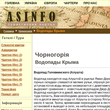
ГОЛОВНА
УКРАЇНА
ЄВРОПА
ЧАРТЕРИ
ПРО НАС
Карпати
Чорногорія
Контакти
Азов
Хорватія
Партнерам
Причорноморря
Болгарія
Додати готель
Водопады Крыма
Шацьк
Албанія
Питання
Головна
Чорногорія
Готелі / Тури
Пошук готелів
Спекотні квитки
Авіаквитки
Чорногорія
Чартер (бус-1)
Чартер (бус-2)
Водопады Крыма
Чартер (бус-3)
Чартер (бус-4)
Водопад Головкинского (Алушта)
Чартер (бус-5)
Водопад находится над Алуштой в ущелье Яман-Дере
Чартер (бус-6)
горных складках сливаются мелкие ручьи, образуя ре
Чартер (бус-7)
уступам поток воды мощно низвергается с девятиметр
выдержит сравнение с известным водопадом Джур-Д
Трансфер
Водопад находится в дикой, мало доступной местност
Прокат авто
туда попасть, Вам необходимо доехать на троллейбус
что в десяти минутах езды от Алушты в сторону Ялт
Інформація
около 4 часов. Тропа, временами переходящая в лест
остановкой и выводит в село, на небольшую площадк
Нужно идти по средней. Когда Вы увидите сетчатый з