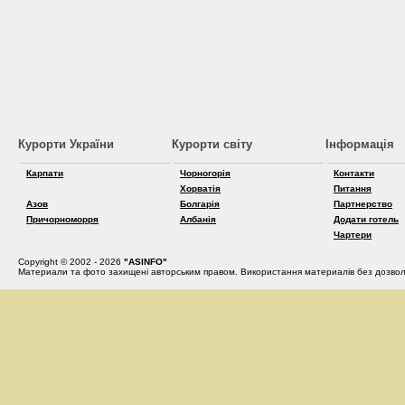
Курорти України
Курорти світу
Інформація
Карпати
Чорногорія
Контакти
Хорватія
Питання
Азов
Болгарія
Партнерство
Причорноморря
Албанія
Додати готель
Чартери
Copyright © 2002 - 2026
"ASINFO"
Материали та фото захищені авторським правом. Використання материалів без дозвол