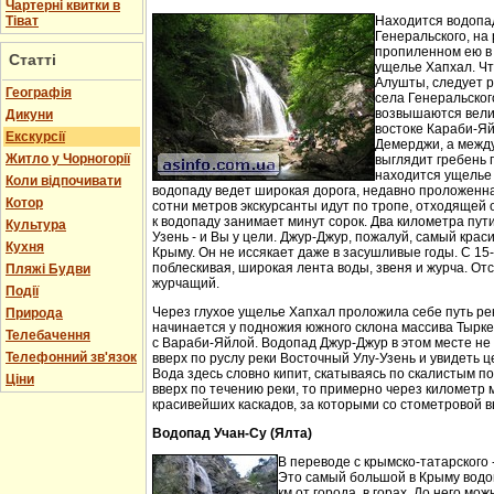
Чартерні квитки в
Тіват
Находится водопа
Генеральского, на 
пропиленном ею в
Статті
ущелье Хапхал. Чт
Алушты, следует 
Географія
села Генеральског
возвышаются вели
Дикуни
востоке Караби-Яй
Екскурсії
Демерджи, а между
Житло у Чорногорії
выглядит гребень 
находится ущелье 
Коли відпочивати
водопаду ведет широкая дорога, недавно проложенн
Котор
сотни метров экскурсанты идут по тропе, отходящей о
к водопаду занимает минут сорок. Два километра пут
Культура
Узень - и Вы у цели. Джур-Джур, пожалуй, самый кра
Кухня
Крыму. Он не иссякает даже в засушливые годы. С 15
поблескивая, широкая лента воды, звеня и журча. Отс
Пляжі Будви
журчащий.
Події
Через глухое ущелье Хапхал проложила себе путь ре
Природа
начинается у подножия южного склона массива Тырк
Телебачення
с Вараби-Яйлой. Водопад Джур-Джур в этом месте н
Телефонний зв'язок
вверх по руслу реки Восточный Улу-Узень и увидеть ц
Вода здесь словно кипит, скатываясь по скалистым п
Ціни
вверх по течению реки, то примерно через километр 
красивейших каскадов, за которыми со стометровой в
Водопад Учан-Су (Ялта)
В переводе с крымско-татарского 
Это самый большой в Крыму водо
км от города, в горах. До него м