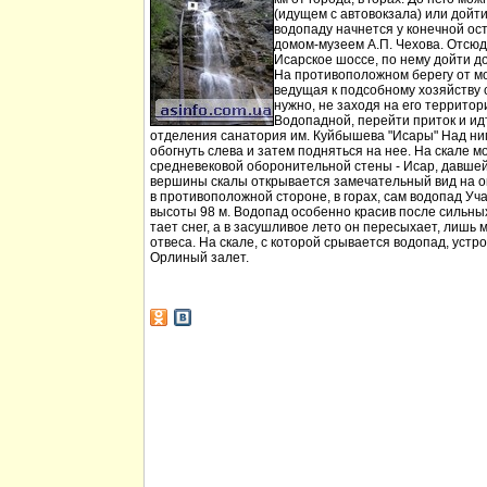
(идущем с автовокзала) или дойт
водопаду начнется у конечной ос
домом-музеем А.П. Чехова. Отсюд
Исарское шоссе, по нему дойти д
На противоположном берегу от мо
ведущая к подсобному хозяйству
нужно, не заходя на его территори
Водопадной, перейти приток и идт
отделения санатория им. Куйбышева "Исары" Над ни
обогнуть слева и затем подняться на нее. На скале м
средневековой оборонительной стены - Исар, давшей
вершины скалы открывается замечательный вид на ок
в противоположной стороне, в горах, сам водопад Уча
высоты 98 м. Водопад особенно красив после сильных 
тает снег, а в засушливое лето он пересыхает, лишь 
отвеса. На скале, с которой срывается водопад, устр
Орлиный залет.