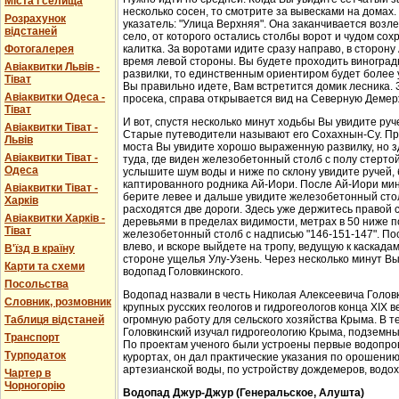
Міста і селища
несколько сосен, то смотрите за вывесками на домах.
Розрахунок
указатель: "Улица Верхняя". Она заканчивается возл
відстаней
село, от которого остались столбы ворот и чудом со
Фотогалерея
калитка. За воротами идите сразу направо, в сторон
время левой стороны. Вы будете проходить виноградн
Авіаквитки Львів -
развилки, то единственным ориентиром будет более у
Тіват
Вы правильно идете, Вам встретится домик лесника. 
Авіаквитки Одеса -
просека, справа открывается вид на Северную Демер
Тіват
И вот, спустя несколько минут ходьбы Вы увидите руч
Авіаквитки Тіват -
Старые путеводители называют его Сохахнын-Су. Пр
Львів
моста Вы увидите хорошо выраженную развилку, но з
Авіаквитки Тіват -
туда, где виден железобетонный столб с полу стерто
Одеса
услышите шум воды и ниже по склону увидите ручей,
каптированного родника Ай-Иори. После Ай-Иори мину
Авіаквитки Тіват -
берите левее и дальше увидите железобетонный столб
Харків
расходятся две дороги. Здесь уже держитесь правой 
Авіаквитки Харків -
деревьями в пределах видимости, метрах в 50 ниже п
Тіват
железобетонный столб с надписью "146-151-147". По
влево, и вскоре выйдете на тропу, ведущую к каскада
В'їзд в країну
стороне ущелья Улу-Узень. Через несколько минут Вы
Карти та схеми
водопад Головкинского.
Посольства
Водопад назвали в честь Николая Алексеевича Головки
Словник, розмовник
крупных русских геологов и гидрогеологов конца XIX 
Таблиця відстаней
огромную работу для сельского хозяйства Крыма. В 
Головкинский изучал гидрогеологию Крыма, подземн
Транспорт
По проектам ученого были устроены первые водопров
Турподаток
курортах, он дал практические указания по орошени
артезианской воды, по устройству дождемеров, водо
Чартер в
Чорногорію
Водопад Джур-Джур (Генеральское, Алушта)