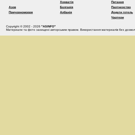
Хорватія
Питання
Азов
Болгарія
Партнерство
Причорноморря
Албанія
Додати готель
Чартери
Copyright © 2002 - 2026
"ASINFO"
Материали та фото захищені авторським правом. Використання материалів без дозвол