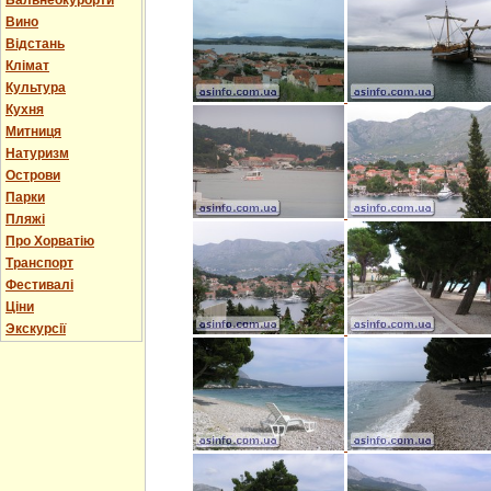
Бальнеокурорти
Вино
Відстань
Клімат
Культура
Кухня
Митниця
Натуризм
Острови
Парки
Пляжі
Про Хорватію
Транспорт
Фестивалі
Ціни
Экскурсії