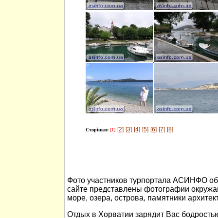
[2]
[3]
[4]
[5]
[6]
[7]
[8]
Сторінки:
[1]
Фото участников турпортала АСИНФО об 
сайте представлены фотографии окружа
море, озера, острова, памятники архитек
Отдых в Хорватии зарядит Вас бодростью 