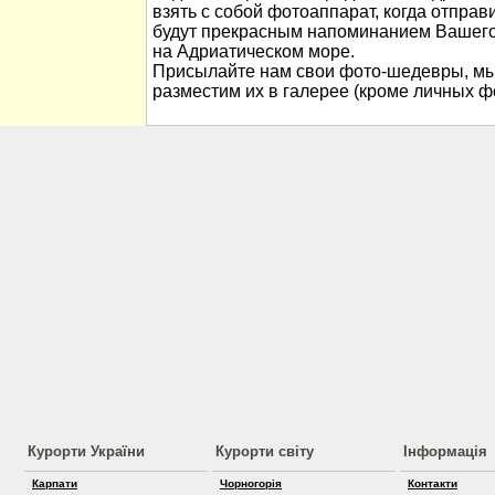
взять с собой фотоаппарат, когда отправ
будут прекрасным напоминанием Вашего
на Адриатическом море.
Присылайте нам свои фото-шедевры, мы
разместим их в галерее (кроме личных ф
Курорти України
Курорти світу
Інформація
Карпати
Чорногорія
Контакти