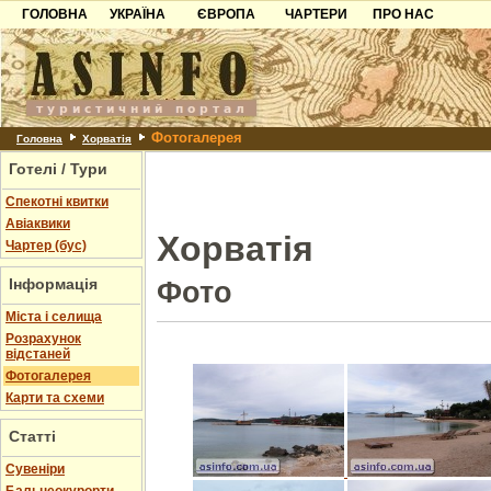
ГОЛОВНА
УКРАЇНА
ЄВРОПА
ЧАРТЕРИ
ПРО НАС
Карпати
Чорногорія
Контакти
Азов
Хорватія
Партнерам
Причорноморря
Болгарія
Додати готель
Фотогалерея
Шацьк
Албанія
Питання
Головна
Хорватія
Готелі / Тури
Пошук готелів
Спекотні квитки
Авіаквики
Хорватія
Чартер (бус)
Інформація
Фото
Міста і селища
Розрахунок
відстаней
Фотогалерея
Карти та схеми
Статті
Cувеніри