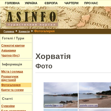
ГОЛОВНА
УКРАЇНА
ЄВРОПА
ЧАРТЕРИ
ПРО НАС
Карпати
Чорногорія
Контакти
Азов
Хорватія
Партнерам
Причорноморря
Болгарія
Додати готель
Фотогалерея
Шацьк
Албанія
Питання
Головна
Хорватія
Готелі / Тури
Пошук готелів
Спекотні квитки
Авіаквики
Хорватія
Чартер (бус)
Інформація
Фото
Міста і селища
Розрахунок
відстаней
Фотогалерея
Карти та схеми
Статті
Cувеніри