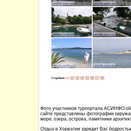
[2]
[3]
[4]
[5]
[6]
[7]
[8]
Сторінки:
[1]
Фото участников турпортала АСИНФО об 
сайте представлены фотографии окружа
море, озера, острова, памятники архитек
Отдых в Хорватии зарядит Вас бодростью 