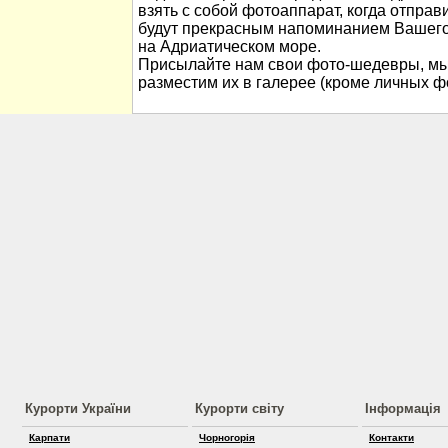
взять с собой фотоаппарат, когда отправ
будут прекрасным напоминанием Вашего
на Адриатическом море.
Присылайте нам свои фото-шедевры, мы
разместим их в галерее (кроме личных ф
Курорти України
Курорти світу
Інформація
Карпати
Чорногорія
Контакти