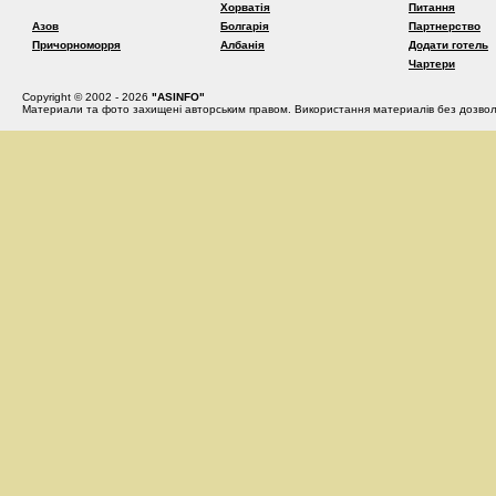
Хорватія
Питання
Азов
Болгарія
Партнерство
Причорноморря
Албанія
Додати готель
Чартери
Copyright © 2002 - 2026
"ASINFO"
Материали та фото захищені авторським правом. Використання материалів без дозвол