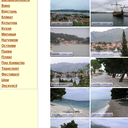
Бальнеокурорти
Вино
Відстань
Клімат
Культура
Кухня
Митниця
Натуризм
Острови
Парки
Пляжі
Про Хорватію
Транспорт
Фестивалі
Ціни
Экскурсії