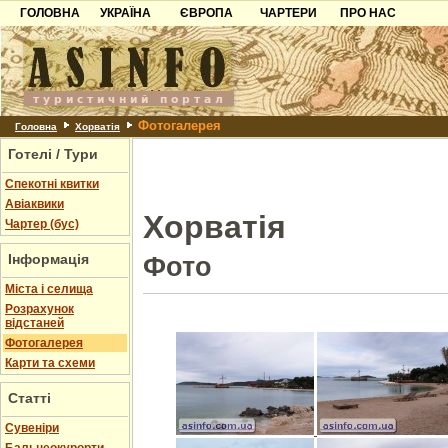
ГОЛОВНА
УКРАЇНА
ЄВРОПА
ЧАРТЕРИ
ПРО НАС
Карпати
Чорногорія
Контакти
Азов
Хорватія
Партнерам
Причорноморря
Болгарія
Додати готель
Фотогалерея
Шацьк
Албанія
Питання
Головна
Хорватія
Готелі / Тури
Пошук готелів
Спекотні квитки
Авіаквики
Хорватія
Чартер (бус)
Інформація
Фото
Міста і селища
Розрахунок
відстаней
Фотогалерея
Карти та схеми
Статті
Cувеніри