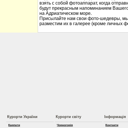
взять с собой фотоаппарат, когда отправ
будут прекрасным напоминанием Вашего
на Адриатическом море.
Присылайте нам свои фото-шедевры, мы
разместим их в галерее (кроме личных ф
Курорти України
Курорти світу
Інформація
Карпати
Чорногорія
Контакти