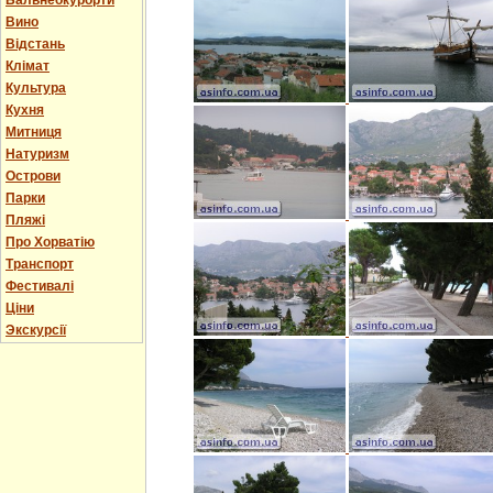
Бальнеокурорти
Вино
Відстань
Клімат
Культура
Кухня
Митниця
Натуризм
Острови
Парки
Пляжі
Про Хорватію
Транспорт
Фестивалі
Ціни
Экскурсії