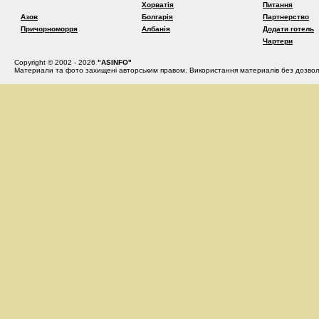
Хорватія
Питання
Азов
Болгарія
Партнерство
Причорноморря
Албанія
Додати готель
Чартери
Copyright © 2002 - 2026
"ASINFO"
Материали та фото захищені авторським правом. Використання материалів без дозвол