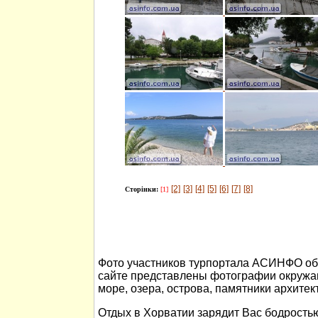
[2]
[3]
[4]
[5]
[6]
[7]
[8]
Сторінки:
[1]
Фото участников турпортала АСИНФО об 
сайте представлены фотографии окружа
море, озера, острова, памятники архитек
Отдых в Хорватии зарядит Вас бодростью 