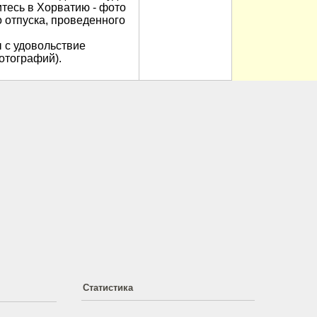
итесь в Хорватию - фото
 отпуска, проведенного
 с удовольствие
отографий).
Статистика