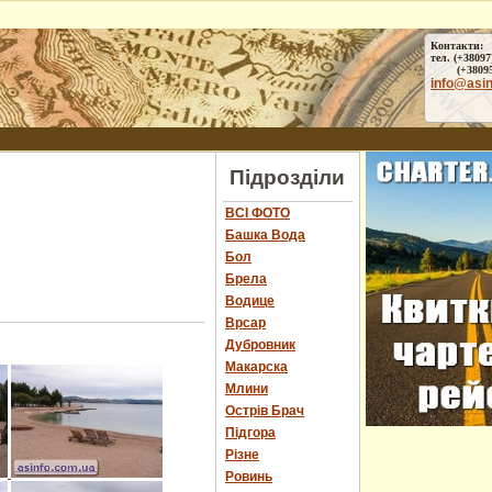
Контакти:
тел. (+38097
(+38095) 
info@asi
Підрозділи
ВСІ ФОТО
Башка Вода
Бол
Брела
Водице
Врсар
Дубровник
Макарска
Млини
Острів Брач
Підгора
Різне
Ровинь