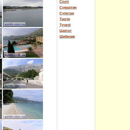
Спліт
Сумартин
Супетар
Трогір
Тучепі
Цавтат
Шибеник