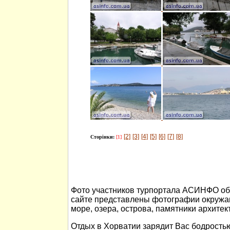
[2]
[3]
[4]
[5]
[6]
[7]
[8]
Сторінки:
[1]
Фото участников турпортала АСИНФО об 
сайте представлены фотографии окружа
море, озера, острова, памятники архитек
Отдых в Хорватии зарядит Вас бодростью 