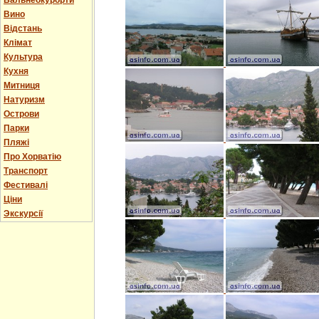
Бальнеокурорти
Вино
Відстань
Клімат
Культура
Кухня
Митниця
Натуризм
Острови
Парки
Пляжі
Про Хорватію
Транспорт
Фестивалі
Ціни
Экскурсії