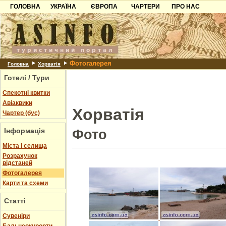
ГОЛОВНА
УКРАЇНА
ЄВРОПА
ЧАРТЕРИ
ПРО НАС
Карпати
Чорногорія
Контакти
Азов
Хорватія
Партнерам
Причорноморря
Болгарія
Додати готель
Фотогалерея
Шацьк
Албанія
Питання
Головна
Хорватія
Готелі / Тури
Пошук готелів
Спекотні квитки
Авіаквики
Хорватія
Чартер (бус)
Інформація
Фото
Міста і селища
Розрахунок
відстаней
Фотогалерея
Карти та схеми
Статті
Cувеніри