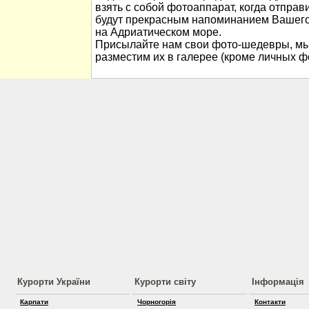
взять с собой фотоаппарат, когда отправ
будут прекрасным напоминанием Вашего
на Адриатическом море.
Присылайте нам свои фото-шедевры, мы
разместим их в галерее (кроме личных ф
Курорти України
Курорти світу
Інформація
Карпати
Чорногорія
Контакти