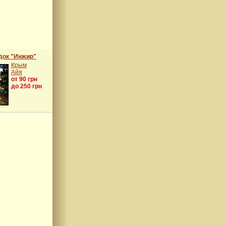
док "Инжир"
Крым
Айя
от 90 грн
до 250 грн