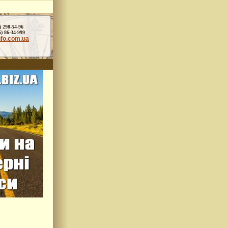
) 298-54-96
86-34-999
nfo.com.ua